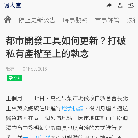
停止更新公告
時事觀察
軍事評論
法
都市開發工具如何更新？打破
私有產權至上的執念
顏亮一
07 Nov, 2016
上個月二十七日，高雄果菜市場徵收自救會會長北
上蔡英文總統住所進行
絕食抗議
，後因身體不適送
醫急救。在同一個陳情地點，因市地重劃而面臨迫
遷的台中黎明幼兒園園長也以自殘的方式進行抗
爭，並
一度因失蹤
而引發媒體的關切。這兩個不幸