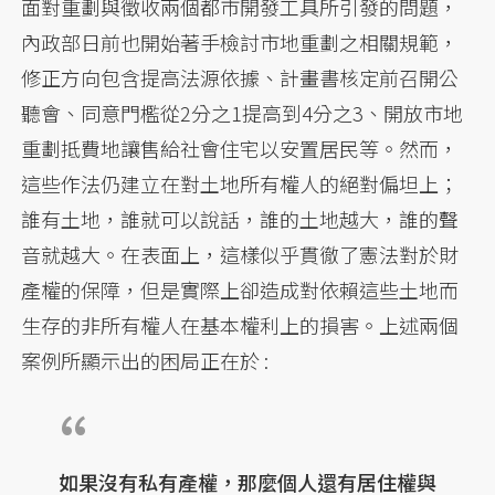
面對重劃與徵收兩個都市開發工具所引發的問題，
內政部日前也開始著手檢討市地重劃之相關規範，
修正方向包含提高法源依據、計畫書核定前召開公
聽會、同意門檻從2分之1提高到4分之3、開放市地
重劃抵費地讓售給社會住宅以安置居民等。然而，
這些作法仍建立在對土地所有權人的絕對偏坦上；
誰有土地，誰就可以說話，誰的土地越大，誰的聲
音就越大。在表面上，這樣似乎貫徹了憲法對於財
產權的保障，但是實際上卻造成對依賴這些土地而
生存的非所有權人在基本權利上的損害。上述兩個
案例所顯示出的困局正在於 :
如果沒有私有產權，那麼個人還有居住權與