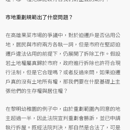
市地重劃規範出了什麼問題？
在高雄果菜市場的爭議中，對於迫遷戶是否佔用公
地，居民與市府兩方各執一詞，但是市府在堅認迫
遷戶違法佔用的前提下，仍展開了拆除工作。假設
若土地權屬真歸於市府，政府進行拆除也許符合現
行法制，但是它合理嗎？或者反過來問，如果迫遷
戶真的沒有土地所有權，那我們要在什麼基礎上主
張他們的生存權與居住權？
在黎明幼稚園的例子中，由於重劃範圍內同意的地
主超過一半，因此法院宣判重劃會勝訴，並已申請
執行拆屋。既經法院判決，那自然是合法了，可是