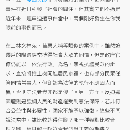
事件在近日引發了社會的關注，但其實它們不過是
近年來一連串迫遷事件當中，兩個剛好發生在你我
眼前的事例而已。
在士林文林苑、苖栗大埔等類似的案例中，雖然迫
遷戶的際遇經常搏得社會大眾的同情，但是政府官
僚仍能以「依法行政」為名，無視抗議民眾的訴
求，直接將推土機開進居民家裡。也有部分民眾僅
管同情當事人，但卻認為法律的執行不應因人而
異，否則守法者豈非都是傻子。另一方面，反迫遷
團體則是強調人民的財產權受到憲法保障，若非符
合公益性與必要性，國家不能予以強徵。這些不同
說法當中，誰比較站得住腳？哪一種觀點比較合
理？哪一種見解比較符合我們對正義的期待？