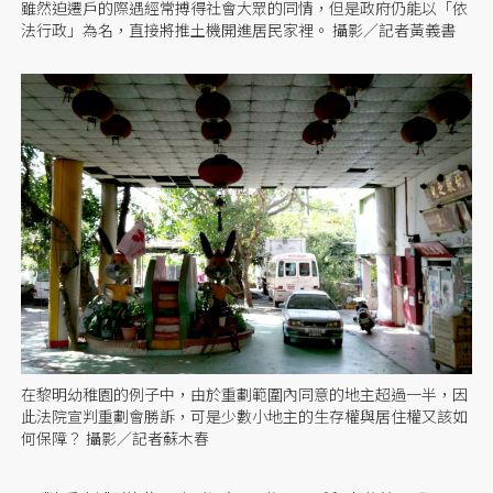
雖然迫遷戶的際遇經常搏得社會大眾的同情，但是政府仍能以「依
法行政」為名，直接將推土機開進居民家裡。 攝影／記者黃義書
在黎明幼稚園的例子中，由於重劃範圍內同意的地主超過一半，因
此法院宣判重劃會勝訴，可是少數小地主的生存權與居住權又該如
何保障？ 攝影／記者蘇木春