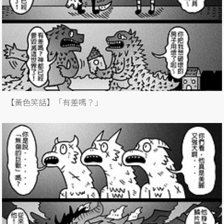
【黃色笑話】「有差嗎？」