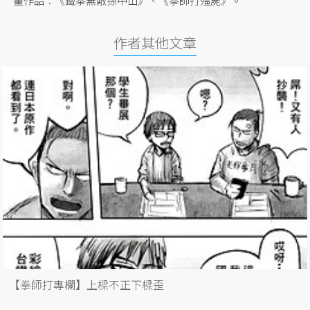
畫作品：《鐵拳無敵孫中山》、《拳師打殭屍》。
作者其他文章
【拳師打專欄】上樑不正下樑歪