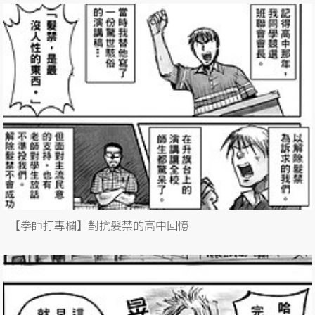
【拳師打專欄】對抗髮禁的高中回憶