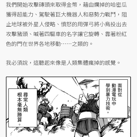
我們開始攻擊磚頭來取得金幣，藉由爛掉的哈密瓜
獲得超能力、駕駛著巨大機器人和惡勢力戰鬥，阻
止地球被外星人侵略、憤怒的用彈弓將小鳥投出去
攻擊豬頭、喊著四驅車的名字讓它旋轉、靠著粉紅
色的門在世界各地移動……之類的。
我必須說，這聽起來像是人類集體瘋掉的感覺。