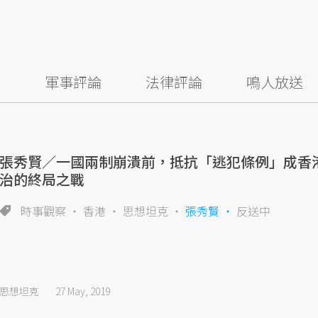
察
軍事評論
法律評論
鳴人放送
張秀賢／一國兩制崩潰前，抵抗「逃犯條例」成香
治的終局之戰
時事觀察
香港
思想坦克
張秀賢
反送中
思想坦克
27 May, 2019