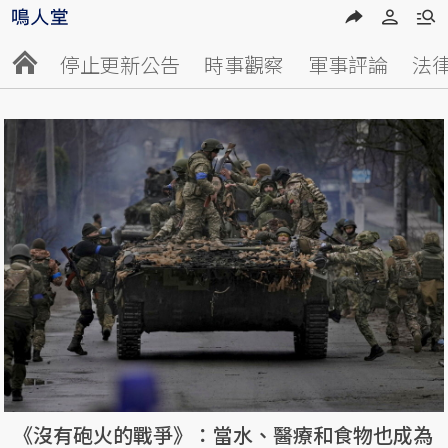
停止更新公告
時事觀察
軍事評論
法
《沒有砲火的戰爭》：當水、醫療和食物也成為