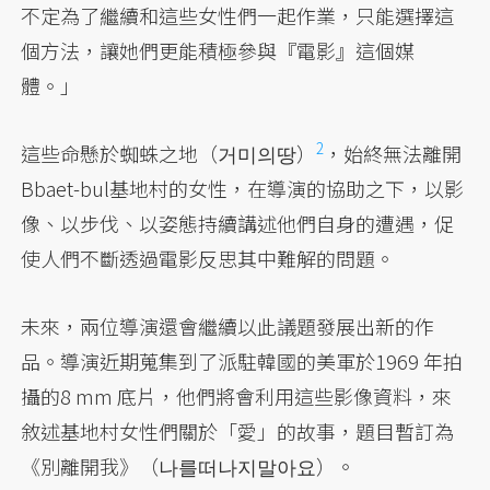
不定為了繼續和這些女性們一起作業，只能選擇這
個方法，讓她們更能積極參與『電影』這個媒
體。」
2
這些命懸於蜘蛛之地（거미의땅）
，始終無法離開
Bbaet-bul基地村的女性，在導演的協助之下，以影
像、以步伐、以姿態持續講述他們自身的遭遇，促
使人們不斷透過電影反思其中難解的問題。
未來，兩位導演還會繼續以此議題發展出新的作
品。導演近期蒐集到了派駐韓國的美軍於1969 年拍
攝的8 mm 底片，他們將會利用這些影像資料，來
敘述基地村女性們關於「愛」的故事，題目暫訂為
《別離開我》（나를떠나지말아요）。