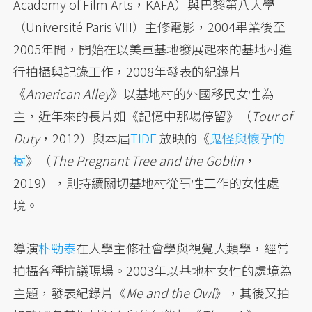
Academy of Film Arts，KAFA）與巴黎第八大學
（Université Paris VIII）主修電影，2004畢業後至
2005年間，開始在以美軍基地發展起來的基地村進
行拍攝與記錄工作，2008年發表的紀錄片
《
American Alley
》以基地村的外國移民女性為
主，近年來的長片如《記憶中那場停留》（
Tour of
Duty
，2012）與本屆
TIDF
放映的《
鬼怪與懷孕的
樹
》（
The Pregnant Tree and the Goblin
，
2019），則持續關切基地村從事性工作的女性處
境。
導演
朴勁泰
在大學主修社會學與視覺人類學，經常
拍攝各種抗議現場。2003年以基地村女性的處境為
主題，發表紀錄片《
Me and the Owl
》，其後又拍