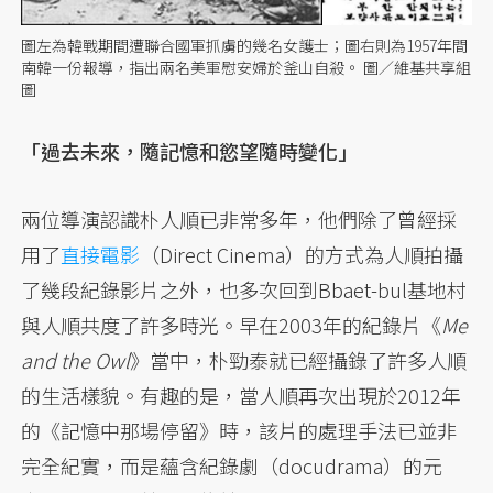
圖左為韓戰期間遭聯合國軍抓虜的幾名女護士；圖右則為1957年間
南韓一份報導，指出兩名美軍慰安婦於釜山自殺。 圖／維基共享組
圖
「過去未來，隨記憶和慾望隨時變化」
兩位導演認識朴人順已非常多年，他們除了曾經採
用了
直接電影
（Direct Cinema）的方式為人順拍攝
了幾段紀錄影片之外，也多次回到Bbaet-bul基地村
與人順共度了許多時光。早在2003年的紀錄片《
Me
and the Owl
》當中，朴勁泰就已經攝錄了許多人順
的生活樣貌。有趣的是，當人順再次出現於2012年
的《記憶中那場停留》時，該片的處理手法已並非
完全紀實，而是蘊含紀錄劇（docudrama）的元