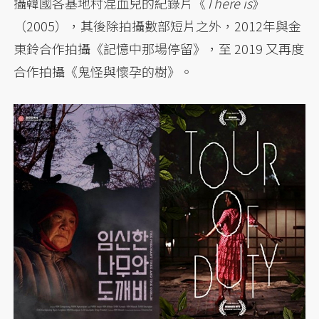
攝韓國各基地村混血兒的紀錄片《
There is
》
（2005），其後除拍攝數部短片之外，2012年與金
東鈴合作拍攝《記憶中那場停留》，至 2019 又再度
合作拍攝《鬼怪與懷孕的樹》。