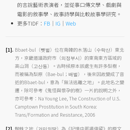
的言說藝術表演者，並從事口傳文學、戲劇與
電影的敘事學、故事詩學與比較故事學研究。
更多TIDF：
FB
｜
IG
｜
Web
Bbaet-bul（뺏벌）位在南韓的水落山（수락산）東北
方，京畿道議政府市（의정부시）的東南東方區域的
高山洞（고산동）。古時候原本該處生有許多梨樹，
而被稱為梨原（Bae-bul；배벌），後來因故變成了音
近的Bbaet-bul，意為「無法逃離之地」。此地名之變
遷，除可參考《鬼怪與懷孕的樹》一片的說明之外，
亦可參考：Na Young Lee, The Construction of U.S.
Camptown Prostitution in South Korea:
Trans/Formation and Resistance, 2006
蜘蛛之地（거미의땅）為《記憶中那場停留》的原文