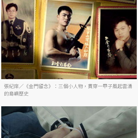
張紀庠／《金門留念》：三個小人物，貫穿一甲子風起雲湧
的島嶼歷史