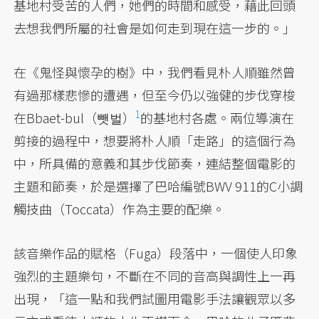
基地村受苦的人們，她們的時間和感受，藉此回頭
去想我們所屬的社會是如何走到現在這一步的。」
在《鬼怪與懷孕的樹》中，我們看見朴人順雖然曾
有過那樣悲慘的遭遇，但至今仍以強健的步伐穿梭
1
在Bbaet-bul（뺏벌）
的基地村各處。兩位導演在
剪接的過程中，想要將朴人順「走路」的這個行為
中，所具備的意義和其步伐節奏，連結整個電影的
主題和節奏，於是選擇了巴哈編號BWV 911的C小調
觸技曲（Toccata）作為主要的配樂。
該音樂作品的賦格（Fuga）段落中，一個使人印象
強烈的主題樂句，不斷在不同的音高與調性上一再
出現，「這一點和我們試圖用電影手法讓觀眾以多