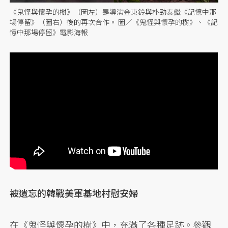
《鬼怪與懷孕的樹》（圖左）是導演金東鈴與朴勁泰繼《記憶中那
場停留》（圖右）後的再次合作。 圖／《鬼怪與懷孕的樹》、《記
憶中那場停留》電影海報
被遺忘的韓戰美軍基地村慰安婦
在《鬼怪與懷孕的樹》中，充滿了各種足跡。參觀