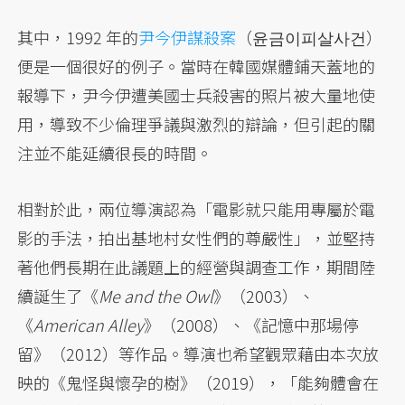
其中，1992 年的
尹今伊謀殺案
（윤금이피살사건）
便是一個很好的例子。當時在韓國媒體鋪天蓋地的
報導下，尹今伊遭美國士兵殺害的照片被大量地使
用，導致不少倫理爭議與激烈的辯論，但引起的關
注並不能延續很長的時間。
相對於此，兩位導演認為「電影就只能用專屬於電
影的手法，拍出基地村女性們的尊嚴性」，並堅持
著他們長期在此議題上的經營與調查工作，期間陸
續誕生了《
Me and the Owl
》（2003）、
《
American Alley
》（2008）、《記憶中那場停
留》（2012）等作品。導演也希望觀眾藉由本次放
映的《鬼怪與懷孕的樹》（2019），「能夠體會在