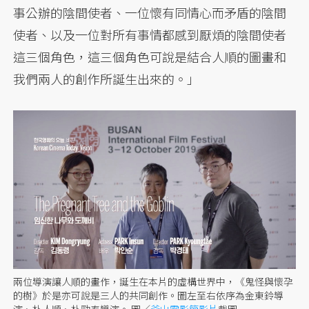
事公辦的陰間使者、一位懷有同情心而矛盾的陰間
使者、以及一位對所有事情都感到厭煩的陰間使者
這三個角色，這三個角色可說是結合人順的圖畫和
我們兩人的創作所誕生出來的。」
兩位導演讓人順的畫作，誕生在本片的虛構世界中，《鬼怪與懷孕
的樹》於是亦可說是三人的共同創作。圖左至右依序為金東鈴導
演、朴人順、朴勁泰導演。 圖／
釜山電影節影片
截圖