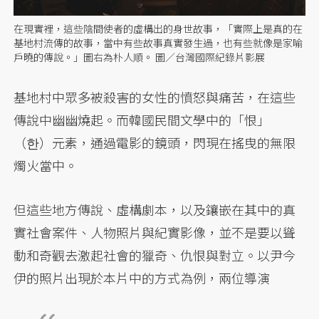
在現實裡，這些陰間使者的虛構出的身世故事，「實際上是真的在
基地村流傳的故事，當中有些故事真實發生過，也有些就像是家喻
戶曉的傳說。」圖右為朴人順。 圖／台灣國際紀錄片影展
基地村中眾多被殺害的女性的憤怒與痛苦，在這些
傳說中幽幽燒起。而韓國民間文學中的「恨」
（한）元素，通過電影的鏡頭，閃現在搖曳的無限
燭火當中。
但這些地方傳說、虛構劇本，以及鑲嵌在其中的真
實社會案件、人物照片與紀實影像，並不是要以聳
動和奇觀去激起社會的獵奇、仇恨與對立。以尹今
伊的照片出現於本片中的方式為例，兩位導演