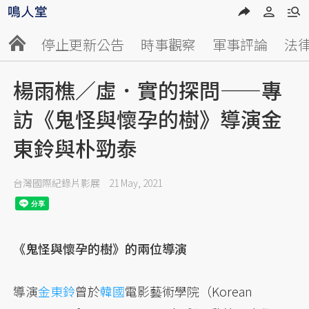
停止更新公告
時事觀察
軍事評論
法
楊雨樵／虛．實的探問——專
訪《鬼怪與懷孕的樹》導演金
東鈴與朴勁泰
台灣國際紀錄片影展
21 May, 2021
《鬼怪與懷孕的樹》的兩位導演
導演
金東鈴
曾於
韓國
電影藝術學院（Korean