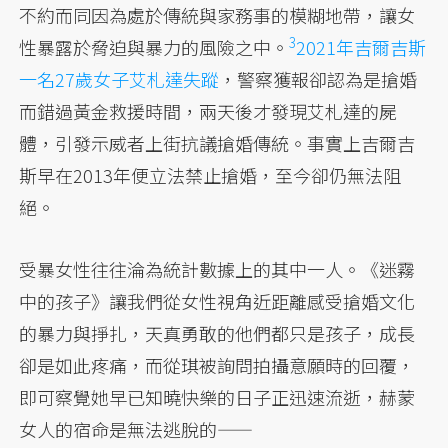
不約而同因為處於傳統與家務事的模糊地帶，讓女
3
性暴露於脅迫與暴力的
風險之中。
2021年吉爾吉斯
一名27歲女子艾札達失蹤
，警察獲報卻認為是搶婚
而錯過黃金救援時間，兩天後才發現艾札達的屍
體，引發示威者上街抗議搶婚傳統。事實上吉爾吉
斯早在2013年便立法禁止搶婚，至今卻仍無法阻
絕。
受暴女性往往淪為統計數據上的其中一人。《迷霧
中的孩子》讓我們從女性視角近距離感受搶婚文化
的暴力與掙扎，天真勇敢的他們都只是孩子，成長
卻是如此疼痛，而從琪被詢問拍攝意願時的回覆，
即可察覺她早已知曉快樂的日子正迅速流逝，赫蒙
女人的宿命是無法逃脫的——