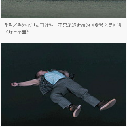
韋晢／香港抗爭史再詮釋：不只記錄街頭的《憂鬱之島》與
《野草不盡》