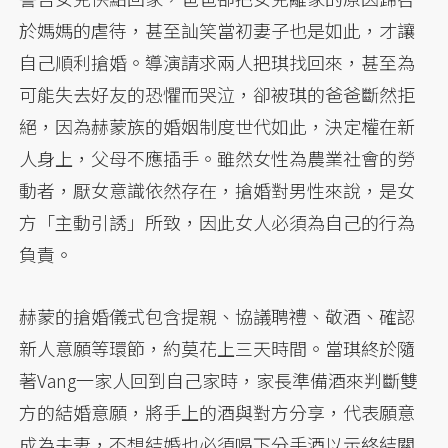
於媽媽的虐待，甚至訕笑當初妻子也是如此，才讓
自己順利搶婚。導演請求兩人把琪找回來，甚至為
可能失去好友的恐懼而哭泣，卻被琪的爸爸斷然拒
絕，因為赫蒙族的婚姻制度世代如此，決定權在新
人身上，父母不應插手。雖然女性為農業社會的勞
動者，厭女意識依然存在，搶婚對男性來說，是女
方「主動引誘」所致，因此女人必須為自己的行為
負責。
赫蒙的搶婚儀式包含提親、協議聘禮、敬酒、確認
新人意願等環節，約莫花上三天時間。當琪終於隨
著Vang一家人回到自己家時，家長準備酒來判斷雙
方的結婚意願，將手上的酒與對方分享，代表願意
成為夫妻，不想結婚也必須喝下分手酒以示終結關