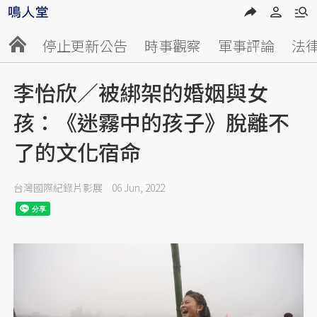
停止更新公告
時事觀察
軍事評論
法
李怡欣／被綁架的婚姻與女
孩：《迷霧中的孩子》脫離不
了的文化宿命
台灣國際紀錄片影展
06 Jun, 2022