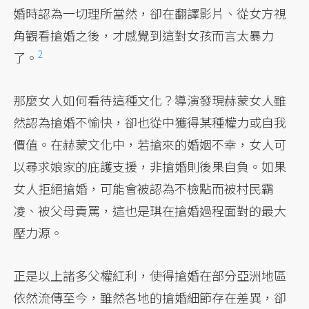
婚時認為一切理所當然，卻在翻譯影片、從女方視
角觀看搶婚之後，才感覺到這對
女孩而言太暴力
2
了。
那麼女人如何看待這種文化？導演發現赫蒙女人雖
然認為搶婚不愉快，卻也從中獲得某種權力或自我
價值。在赫蒙文化中，若搶來的婚姻不幸，女人可
以尋求娘家的庇護支援，非搶婚則後果自負。如果
女人拒絕搶婚，可能會被認為不檢點而被村民霸
凌、被父母責罵，這也是琪在搶婚過程面對的最大
壓力源。
正是以上諸多父權紅利，使得搶婚在部分亞洲地區
依然流傳至今，雖然各地的搶婚細節存在差異，卻