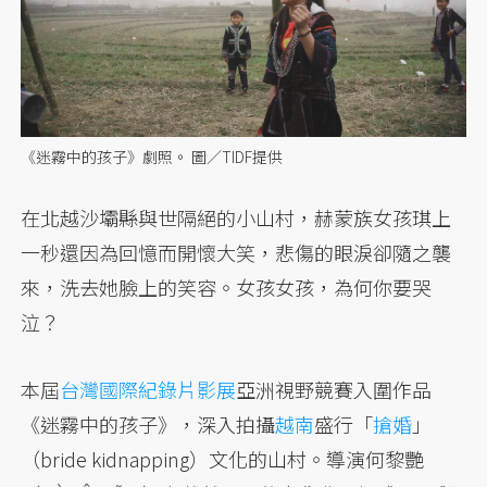
《迷霧中的孩子》劇照。 圖／TIDF提供
在北越沙壩縣與世隔絕的小山村，赫蒙族女孩琪上
一秒還因為回憶而開懷大笑，悲傷的眼淚卻隨之襲
來，洗去她臉上的笑容。女孩女孩，為何你要哭
泣？
本屆
台灣國際紀錄片影展
亞洲視野競賽入圍作品
《迷霧中的孩子》，深入拍攝
越南
盛行「
搶婚
」
（bride kidnapping）文化的山村。導演何黎艷