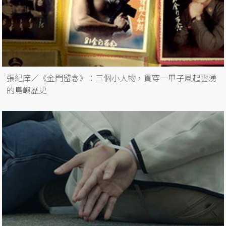
張紀庠／《金門留念》：三個小人物，貫穿一甲子風起雲湧
的島嶼歷史