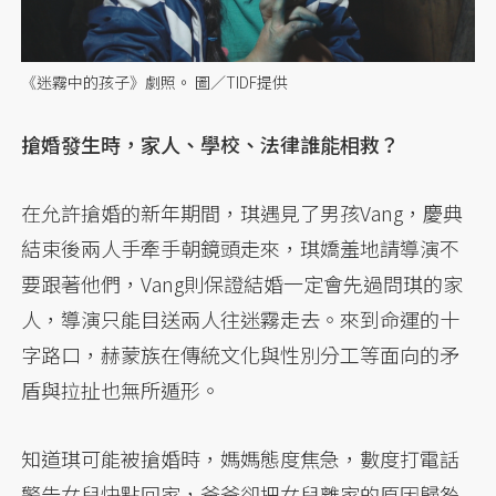
《迷霧中的孩子》劇照。 圖／TIDF提供
搶婚發生時，家人、學校、法律誰能相救？
在允許搶婚的新年期間，琪遇見了男孩Vang，慶典
結束後兩人手牽手朝鏡頭走來，琪嬌羞地請導演不
要跟著他們，Vang則保證結婚一定會先過問琪的家
人，導演只能目送兩人往迷霧走去。來到命運的十
字路口，赫蒙族在傳統文化與性別分工等面向的矛
盾與拉扯也無所遁形。
知道琪可能被搶婚時，媽媽態度焦急，數度打電話
警告女兒快點回家，爸爸卻把女兒離家的原因歸咎