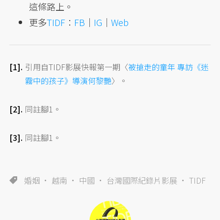
這條路上。
更多
TIDF
：
FB
｜
IG
｜
Web
引用自TIDF影展快報第一期〈
被搶走的童年 專訪《迷
霧中的孩子》導演何黎艷
〉。
同註腳1。
同註腳1。
婚姻
越南
中國
台灣國際紀錄片影展
TIDF