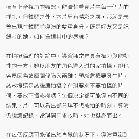
擁有上帝視角的觀眾，能清楚看見片中每一個人的
掙扎，但鏡頭之外，本片另有精彩之處，那就是未
曾出現在鏡頭前導演的雙重身分。既是好友又是記
錄者的她，如何拿捏其中的界線？
在拍攝倫理的討論中，導演通常是具有權力與能動
性的一方，她以朋友的角色進入琪的家拍攝，卻也
容易因為這層關係陷入兩難：預感危機要發生時，
該救援還是該繼續拍攝？在琪要求不要拍攝的時
候，要放下攝影機嗎？每個決定都可能導向不同的
結果。片中可以看出部分琪不想被拍的時刻，導演
仍繼續記錄，當琪開口求救時，她也挺身而出。
在每個反應可能僅出於直覺的狀況下，導演意識到