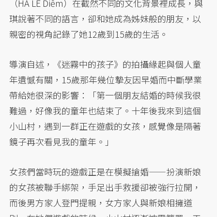
（HÀ LÊ Diễm）在截然不同的文化背景裡成長，與
琪說著不同的語言，卻和她成為姊妹般的朋友，以
親密的視角記錄了她12歲到15歲的生活。
導演自述，《迷霧中的孩子》的拍攝緣起與個人童
年遺憾有關，15歲那年幾位摯友因早婚而中斷學業
帶給她很深的影響：「第一個朋友結婚的時候我很
難過，好像我的童年也結束了。十年後我來到這個
小山村，遇到一群正在遊戲的女孩，感覺像是隔著
鏡子再次看見我的童年。」
女孩們當時玩的遊戲正是在模擬搶婚——扮演新娘
的女孩被聯手綁架，手足出手救援卻被強行拉開，
而後男方家人登門提親，女方家人與新娘相擁道