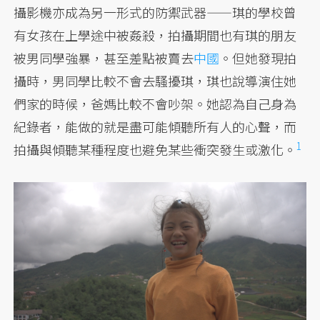
攝影機亦成為另一形式的防禦武器——琪的學校曾
有女孩在上學途中被姦殺，拍攝期間也有琪的朋友
被男同學強暴，甚至差點被賣去
中國
。但她發現拍
攝時，男同學比較不會去騷擾琪，琪也說導演住她
們家的時候，爸媽比較不會吵架。她認為自己身為
紀錄者，能做的就是盡可能傾聽所有人的心聲，而
1
拍攝與傾聽某種程度也避免某些衝突發生或
激化。