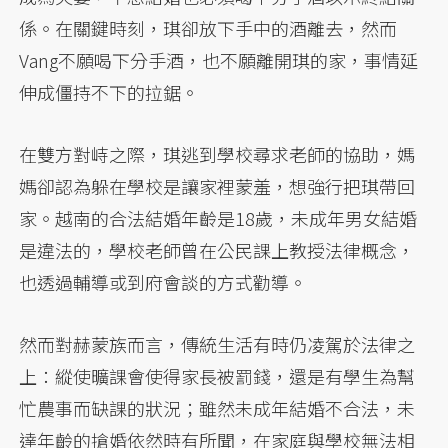
係。在關鍵時刻，琪卻放下手中的酒離去，然而
Vang不願喝下分手酒，也不願離開琪的家，事情延
伸成僵持不下的拉鋸。
在雙方對峙之際，琪逃到學校尋求老師的協助，媽
媽卻認為躲在學校是讓家裡蒙羞，想強行把琪帶回
家。越南的合法結婚年齡是18歲，未成年男女結婚
是違法的，學校老師曾在公民課上教授法律概念，
也透過輔導或到府會談的方式勸導。
然而對赫蒙族而言，傳統生活有時仍凌駕於法律之
上：縱使曠課會使得家長被罰錢，還是有學生為幫
忙農事而缺課的狀況；雖然未成年結婚不合法，未
達年齡的搶婚依然時有所聞，在家庭與學校無法相