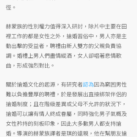
徑。
赫蒙族的性別權力值得深入研討，除片中主要在田
裡工作的都是女性之外，搶婚習俗中，男人亦是主
動出擊的受益者，聘禮由新人雙方的父親負責協
調。婚禮上男人們盡情縱酒，女人卻唱著悲情歌
曲，形成強烈對比。
關於搶婚文化的起源，有研究者
認為
因為窮困男性
難以負擔豐厚的聘禮，於是發展出直接綁架伴侶的
搶婚制度；且在階級差異或父母不允許的狀況下，
搶婚可以讓有情人終成眷屬，同時強化男子氣概及
女性矜持的刻板印象，因此大多數男人都支持搶
婚。導演的赫蒙族譯者是琪的遠親，他在幫朋友搶