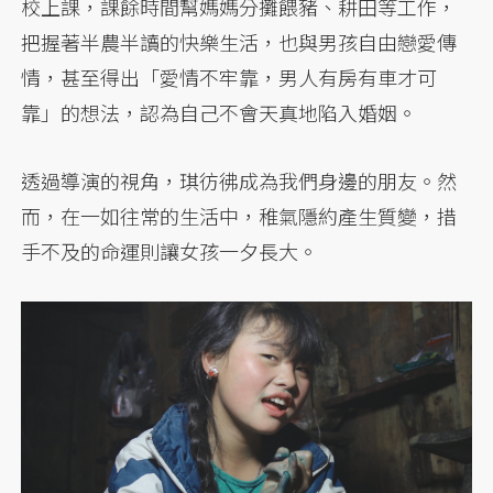
校上課，課餘時間幫媽媽分攤餵豬、耕田等工作，
把握著半農半讀的快樂生活，也與男孩自由戀愛傳
情，甚至得出「愛情不牢靠，男人有房有車才可
靠」的想法，認為自己不會天真地陷入婚姻。
透過導演的視角，琪彷彿成為我們身邊的朋友。然
而，在一如往常的生活中，稚氣隱約產生質變，措
手不及的命運則讓女孩一夕長大。