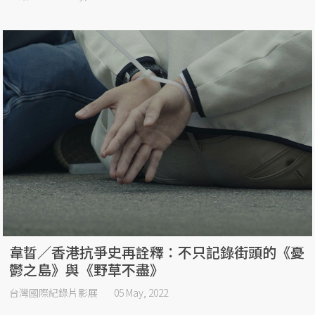
韋晢／香港抗爭史再詮釋：不只記錄街頭的《憂
鬱之島》與《野草不盡》
台灣國際紀錄片影展
05 May, 2022