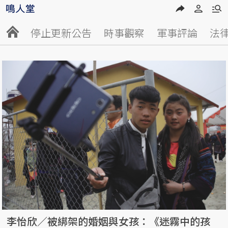
停止更新公告
時事觀察
軍事評論
法
李怡欣／被綁架的婚姻與女孩：《迷霧中的孩