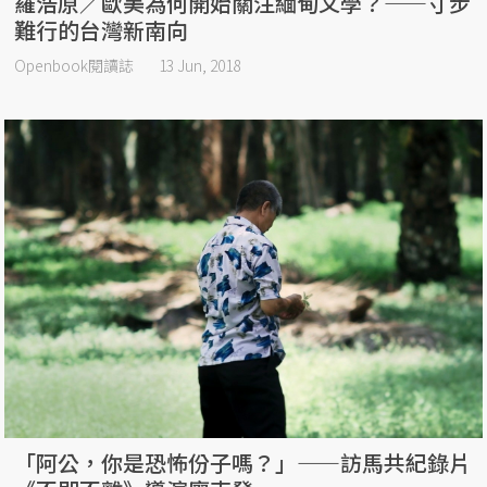
羅浩原／歐美為何開始關注緬甸文學？——寸步
難行的台灣新南向
Openbook閱讀誌
13 Jun, 2018
「阿公，你是恐怖份子嗎？」——訪馬共紀錄片