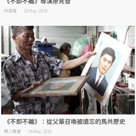
《不即不離》導演廖克發
林潔珊
23 May, 2018
《不即不離》：從父輩召喚被遺忘的馬共歷史
鳴人選書
14 May, 2018