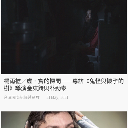
楊雨樵／虛．實的探問——專訪《鬼怪與懷孕的
樹》導演金東鈴與朴勁泰
台灣國際紀錄片影展
21 May, 2021