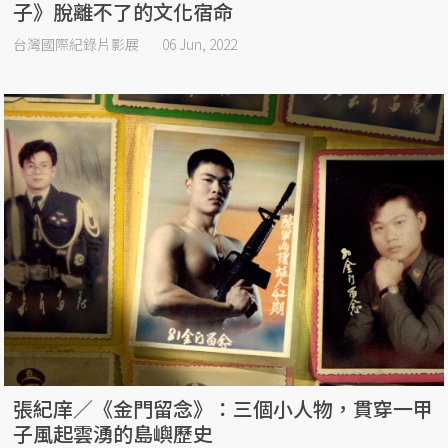
子》脫離不了的文化宿命
台灣國際紀錄片影展
06 Jun, 2022
張紀庠／《金門留念》：三個小人物，貫穿一甲
子風起雲湧的島嶼歷史