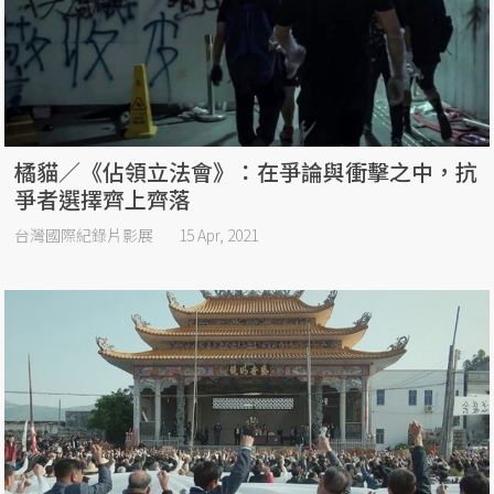
橘貓／《佔領立法會》：在爭論與衝擊之中，抗
爭者選擇齊上齊落
台灣國際紀錄片影展
15 Apr, 2021