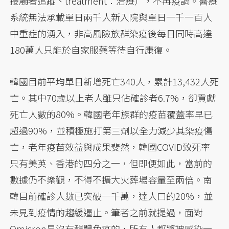
接觸者追蹤、treatment：治療），不再疫調。醫療
系統無法承載單日兩千人新入院與單日一千一百人
中重症的湧入，非高風險族群染疫後每日同時高達
180萬人只能於自家服藥等待自行康復。
韓國目前平均單日新增死亡340人，累計13,432人死
亡。其中70歲以上老人雖只佔確診者6.7%，卻貢獻
死亡人數的80%。韓國老年族群的疫苗覆蓋率早已
超過90%，並積極施打第三劑以全力減少其染疫傷
亡，老年疫苗效益與成果斐然，韓國COVID致死率
只有美英、香港的四分之一，但即便如此，當前的
數據仍不樂觀，不得不擴大火葬場容量至兩倍。南
韓目前確診人數已突破一千萬，達人口的20%，並
未見到疫情的趨緩遏止。筆者之前就提過，面對
Omicron是沒有群體免疫的，所有人都將被感染一