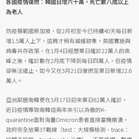
各國疫情復燃：韓國日增六十萬，死亡數八成以上
為老人
防疫模範國新加坡，從2月初至今已持續40天每日新
增1.5萬人上下，這周才稍有減緩跡象。英國實施與
病毒共存政策，在1月4日經歷單日確診22萬人的高
峰之後，確診數在2月底下降到每日四萬人，但疫情
卻無法遏止，如今又在3月21日復燃至單日新增22.6
萬人。
亞洲鄰居南韓更在3月17日迎來單日62萬人確診，
近日疫情導致南韓這兩年來引以為傲的K-
quarantine面對海量Omicron患者直接當機崩潰，
政府完全放棄3T戰線（test：大規模檢測、trace：