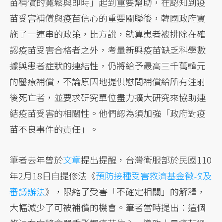
苗補償的寬鬆與即時」起到重要幫助，在認知到疫
苗受害補償與疫苗信心的重要關聯後，韓國政府實
施了一連串的政策，比方說，就算患者被排除在確
認疫苗受害合格者之外，考量新興疫苗缺乏科學數
據與患者症狀的連結性，仍將給予最高三千萬韓元
的醫療補償，不論原因地提供慰問補償給所有注射
後死亡者，並要求研究單位盡力擴大研究來協助連
結疫苗受害的相關性。他們認為須加強「政府對疫
苗不良事件的責任」。
筆者去年曾於
文章
提出提醒，台灣衛服部於民國110
年2月18日自提修法《
預防接種受害救濟基金徵收及
審議辦法
》，限縮了受害「不確定相關」的解釋，
大幅減少了可被補償的機會。筆者當時提出：這個