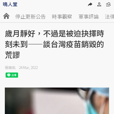
停止更新公告
時事觀察
軍事評論
法
歲月靜好，不過是被迫抉擇時
刻未到——談台灣疫苗銷毀的
荒謬
翁銘佑
24 Mar, 2022