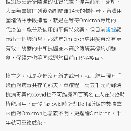
但別忘記許多隱藏的社會代價：停業商家、診所、
大量無辜被匡列後強制隔離14天的犧牲者。台灣用
圍堵清零手段撐著，就是在等待Omicron專用的二
代疫苗、能普及使用的平價特效藥。但目前
證據
顯
示出一個壞消息，那就是Omicron專用疫苗沒有更
有效，誘發的中和抗體並未高於傳統莫德納加強
劑，保護力也等同或遜於目前mRNA疫苗。
換言之，就是我們沒有新的武器，就只能用現有手
段面對病毒共存的那天，單療程一萬五千元的輝瑞
抗病毒藥Paxlovid也不可能讓四百萬名老人在染疫時
皆能服用，研發Paxlovid時針對Delta所做的數據拿
來面對Omicron也意義不明，更遑論Omicron，半
年就可重複感染。