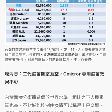
台灣目前通報疫苗不良事件18,267件、死亡1414人，筆者查官方資
料目前只認定九件相關，據媒體報導其補償嚴苛、審核拖沓，目前
僅審議294件，對疫苗推動之阻滯難辭其咎。 圖／作者提供
壞消息：二代疫苗期望落空，Omicron專用疫苗效
果不彰
台灣醫療公衛體系優於世界水準，相比之下人民素
質也高，不封城能控制住疫情可以稱得上是奇蹟，