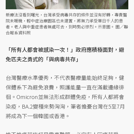
新療法沒看到曙光，台灣承受病毒共存的條件並沒有好轉，專責醫
院未暖機，輕中症治療園區也未建置，將無力承受單日千人的患
者。老人與中重症患者無處可去，到時勢必慘烈。示意圖。 圖／聯
合報系資料照
「所有人都會被感染一次！」政府應積極面對，避
免匹夫之勇式的「與病毒共存」
台灣醫療水準優秀，不代表醫療量能始終足夠，健
保體系下為避免浪費，照護能量一直在滿載邊緣徘
徊。Omicron並無法形成群體免疫，所有人都將會
染疫，BA.2變種來勢洶洶，筆者擔憂台灣在5至7月
將成為下一個韓國或香港。