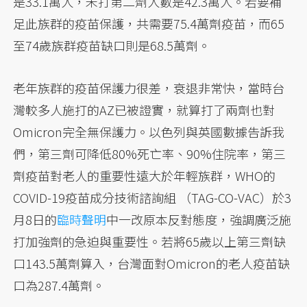
是33.1萬人，未打第二劑人數是42.3萬人。若要補
足此族群的疫苗保護，共需要75.4萬劑疫苗，而65
至74歲族群疫苗缺口則是68.5萬劑。
老年族群的疫苗保護力很差，衰退非常快，當時台
灣較多人施打的AZ已被證實，就算打了兩劑也對
Omicron完全無保護力。以色列與英國數據告訴我
們，第三劑可降低80%死亡率、90%住院率，第三
劑疫苗對老人的重要性遠大於年輕族群，WHO的
COVID-19疫苗成分技術諮詢組 （TAG-CO-VAC）於3
月8日的
臨時聲明
中一改原本反對態度，強調廣泛施
打加強劑的急迫與重要性。若將65歲以上第三劑缺
口143.5萬劑算入，台灣面對Omicron的老人疫苗缺
口為287.4萬劑。