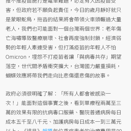
推不推疫苗施打是電車難題，必定有人因疫苗受
害，但政府若不願負起責任，今日的歲月靜好就只
是蒙眼鴕鳥，拖沓的結果將會帶領火車頭輾過大量
老人，我們也可能面對一個台灣兩個世界：老年傷
亡海嘯導致醫療崩壞、社會再度強制封鎖，經濟弱
勢的年輕人牽連受害，但打滿疫苗的年輕人不怕
Omicron，埋怨不打疫苗者讓「與病毒共存」期望
落空，世代間矛盾衝突擴大，台灣國力嚴重損耗，
蝴蝶效應將帶我們走向比悲傷還悲傷的故事。
政府必須很明確了解：「所有人都會被感染一
次！」能面對這個事實之後，看到單療程兩萬至三
萬的效果有限的抗病毒口服藥、醫院普通病房每日
成本五千至八千元、加護病房每日成本一到三萬元
以上、《遠見》
報導
每位重症患者的治療費用是80