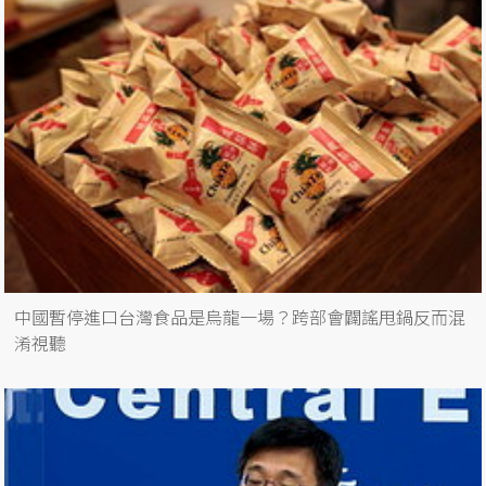
中國暫停進口台灣食品是烏龍一場？跨部會闢謠甩鍋反而混
淆視聽