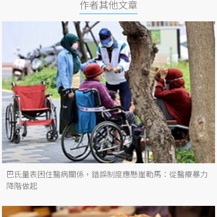
作者其他文章
巴氏量表困住醫病關係，錯誤制度應懸崖勒馬：從醫療暴力
降階做起