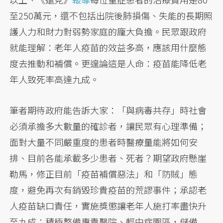
至250萬元，還不包括出院後肺損傷、失能的長期照
護人力和財力對弱勢家庭的龐大負擔。民眾跟政府
就能理解：老年人疫苗的效益多高，應該用什麼態
度去推動和補償。更遑論這是人命：疫苗能降低老
年人致死率高達九成。
筆者期待政府能告訴大家：「與病毒共存」時社會
必須承擔多大數量的確診者，讓民眾有心理準備；
面對大量不同嚴重度的患者時醫療量能將如何安
排、目前各能承載多少患者、死者？期望政府懸崖
勒馬，修正目前「疫苗補償惡法」和「防賊」態
度，避免再次有銷毀珍貴疫苗的荒謬事件；承認老
人疫苗缺口責任，實施獎懲讓老年人施打率盡快升
至九成；積極整備專責醫院、輕中症園區，儲備