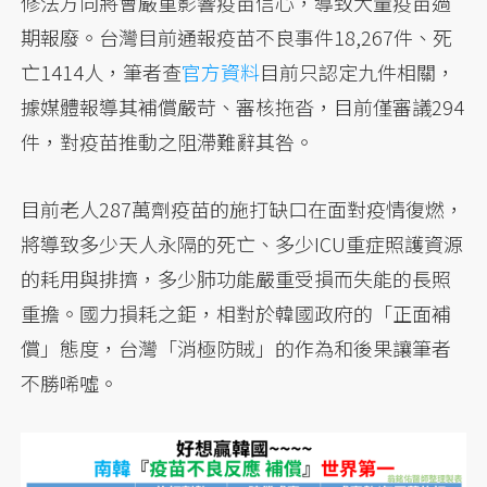
修法方向將會嚴重影響疫苗信心，導致大量疫苗過
期報廢。台灣目前通報疫苗不良事件18,267件、死
亡1414人，筆者查
官方資料
目前只認定九件相關，
據媒體報導其補償嚴苛、審核拖沓，目前僅審議294
件，對疫苗推動之阻滯難辭其咎。
目前老人287萬劑疫苗的施打缺口在面對疫情復燃，
將導致多少天人永隔的死亡、多少ICU重症照護資源
的耗用與排擠，多少肺功能嚴重受損而失能的長照
重擔。國力損耗之鉅，相對於韓國政府的「正面補
償」態度，台灣「消極防賊」的作為和後果讓筆者
不勝唏噓。