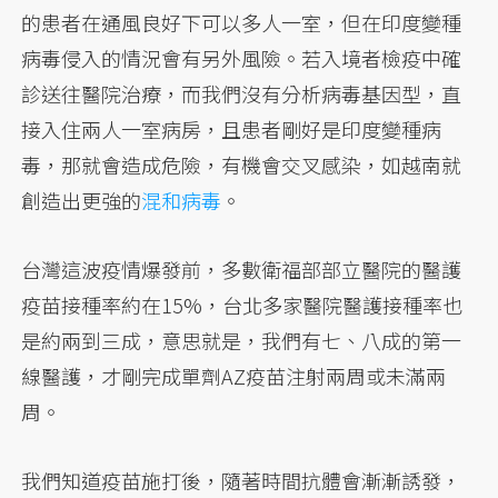
的患者在通風良好下可以多人一室，但在印度變種
病毒侵入的情況會有另外風險。若入境者檢疫中確
診送往醫院治療，而我們沒有分析病毒基因型，直
接入住兩人一室病房，且患者剛好是印度變種病
毒，那就會造成危險，有機會交叉感染，如越南就
創造出更強的
混和病毒
。
台灣這波疫情爆發前，多數衛福部部立醫院的醫護
疫苗接種率約在15%，台北多家醫院醫護接種率也
是約兩到三成，意思就是，我們有七、八成的第一
線醫護，才剛完成單劑AZ疫苗注射兩周或未滿兩
周。
我們知道疫苗施打後，隨著時間抗體會漸漸誘發，