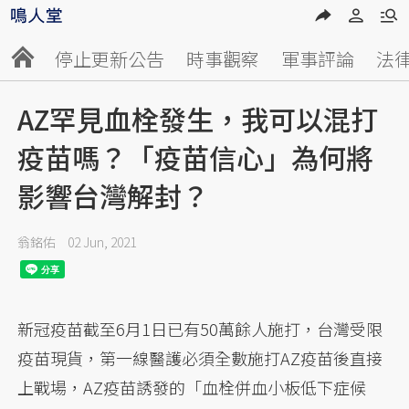
停止更新公告
時事觀察
軍事評論
法
AZ罕見血栓發生，我可以混打
疫苗嗎？「疫苗信心」為何將
影響台灣解封？
翁銘佑
02 Jun, 2021
新冠疫苗截至6月1日已有50萬餘人施打，台灣受限
疫苗現貨，第一線醫護必須全數施打AZ疫苗後直接
上戰場，AZ疫苗誘發的「血栓併血小板低下症候