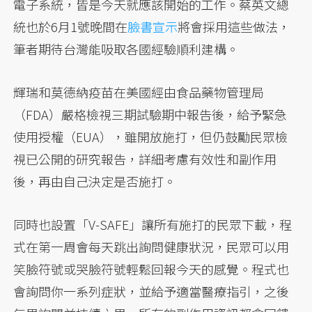
電子系統，皆是今天就應該開始的工作。蔡英文總
統也於6月1號晚間在
臉書宣示
將會採用這些做法，
筆者期待台灣能吸取各國經驗順利建構。
輝瑞和莫德納疫苗在美國經由食品藥物管理局
（FDA）嚴格檢視三期試驗期中報告後，給予緊急
使用授權（EUA），雖開放施打，但仍鼓勵民眾檢
視已公開的研究報告，詳細考慮有效性和副作用
後，再由自己決定是否施打。
同時也設置「V-SAFE」讓所有施打的民眾下載，程
式在第一周會每天跳出詢問健康狀況，民眾可以用
笑臉符號或哭臉符號輕鬆回報今天的感覺。程式也
會詢問你一系列症狀，並給予適當醫療指引，之後