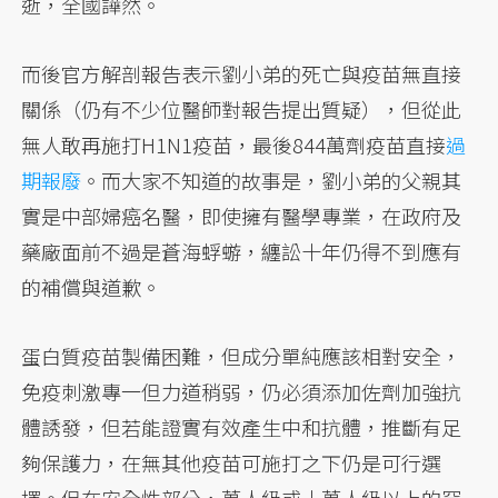
逝，全國譁然。
而後官方解剖報告表示劉小弟的死亡與疫苗無直接
關係（仍有不少位醫師對報告提出質疑），但從此
無人敢再施打H1N1疫苗，最後844萬劑疫苗直接
過
期報廢
。而大家不知道的故事是，劉小弟的父親其
實是中部婦癌名醫，即使擁有醫學專業，在政府及
藥廠面前不過是蒼海蜉蝣，纏訟十年仍得不到應有
的補償與道歉。
蛋白質疫苗製備困難，但成分單純應該相對安全，
免疫刺激專一但力道稍弱，仍必須添加佐劑加強抗
體誘發，但若能證實有效產生中和抗體，推斷有足
夠保護力，在無其他疫苗可施打之下仍是可行選