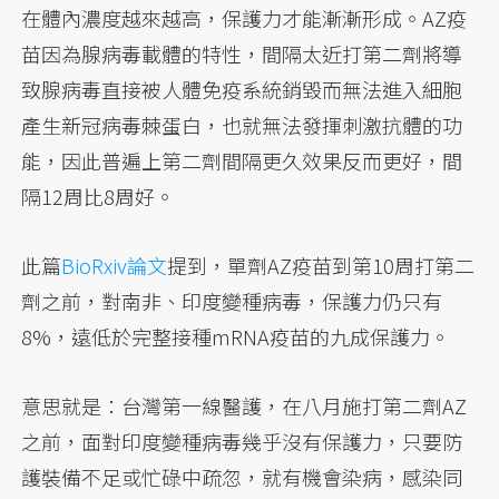
在體內濃度越來越高，保護力才能漸漸形成。AZ疫
苗因為腺病毒載體的特性，間隔太近打第二劑將導
致腺病毒直接被人體免疫系統銷毀而無法進入細胞
產生新冠病毒棘蛋白，也就無法發揮刺激抗體的功
能，因此普遍上第二劑間隔更久效果反而更好，間
隔12周比8周好。
此篇
BioRxiv論文
提到，單劑AZ疫苗到第10周打第二
劑之前，對南非、印度變種病毒，保護力仍只有
8%，遠低於完整接種mRNA疫苗的九成保護力。
意思就是：台灣第一線醫護，在八月施打第二劑AZ
之前，面對印度變種病毒幾乎沒有保護力，只要防
護裝備不足或忙碌中疏忽，就有機會染病，感染同