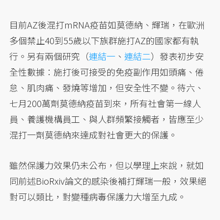
目前AZ後混打mRNA疫苗如莫德納、輝瑞，在歐洲
多個禁止40到55歲以下族群施打AZ的國家都有執
行。另有兩個研究（
連結一
、
連結二
）發表初步安
全性數據：施打後可接受的免疫副作用如頭痛、倦
怠、肌肉痛、發燒等增加，但安全性不變。待六、
七月200萬劑莫德納疫苗到來，所有社會第一線人
員、養護機構員工、與人群頻繁接觸者，皆應至少
混打一劑莫德納來達成對社會更大的保護。
雖然保護力效果仍未公布，但以學理上來說，就如
同前述BioRxiv論文的感染後補打輝瑞一般，效果絕
對可以類比，對變種病毒保護力大增至九成。