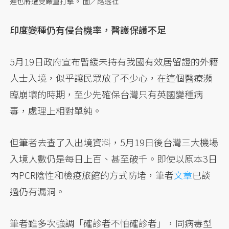
運也將遭受嚴重打擊。 圖／路透社
印度變種仍有侵台機率，醫護保護不足
5月19日政府宣布暫緩未持有我國有效居留證的外籍
人士入境，似乎讓民眾放了不少心，在這個醫療瀕
臨崩壞的時期，至少先確保台灣只有英國變種病
毒，處理上相對單純。
但筆者去查了入出境資料，5月19日後台灣三大機場
入境人數仍是每日上百、甚至破千。即使以原本3日
內PCR陰性和檢疫旅館的方式防堵，筆者
文章
已談
過仍有漏洞。
筆者雖多次強調「確診者不怕確診者」，同病毒型