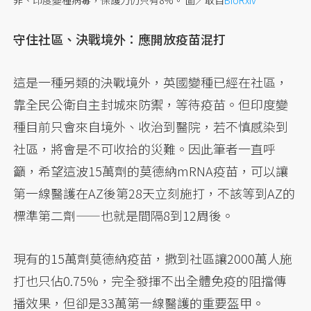
守住社區、決戰境外：應開放疫苗混打
這是一種另類的決戰境外，英國變種已經在社區，
靠全民公衛自主封城來防禦，等待疫苗。但印度變
種目前只會來自境外、收治到醫院，若不慎感染到
社區，將會是不可收拾的災難。因此筆者一直呼
籲，希望這波15萬劑的莫德納mRNA疫苗，可以讓
第一線醫護在AZ後第28天立刻施打，不該等到AZ的
標準第二劑——也就是間隔8到12周後。
現有的15萬劑莫德納疫苗，撒到社區讓2000萬人施
打也只佔0.75%，完全發揮不出全體免疫的阻擋傳
播效果，但卻是33萬第一線醫護的重要盔甲。