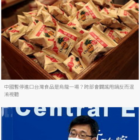
中國暫停進口台灣食品是烏龍一場？跨部會闢謠甩鍋反而混
淆視聽