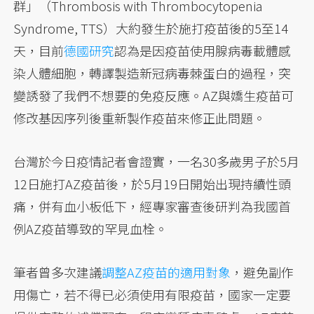
群」（Thrombosis with Thrombocytopenia
Syndrome, TTS）大約發生於施打疫苗後的5至14
天，目前
德國研究
認為是因疫苗使用腺病毒載體感
染人體細胞，轉譯製造新冠病毒棘蛋白的過程，突
變誘發了我們不想要的免疫反應。AZ與嬌生疫苗可
修改基因序列後重新製作疫苗來修正此問題。
台灣於今日疫情記者會證實，一名30多歲男子於5月
12日施打AZ疫苗後，於5月19日開始出現持續性頭
痛，併有血小板低下，經專家審查後研判為我國首
例AZ疫苗導致的罕見血栓。
筆者曾多次建議
調整AZ疫苗的適用對象
，避免副作
用傷亡，若不得已必須使用有限疫苗，國家一定要