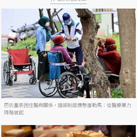
巴氏量表困住醫病關係，錯誤制度應懸崖勒馬：從醫療暴力
降階做起