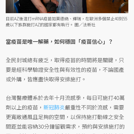
目前AZ後混打mRNA疫苗如莫德納、輝瑞，在歐洲多個禁止40到55
歲以下族群施打AZ的國家都有執行。 圖／法新社
當疫苗是唯一解藥，如何穩固「疫苗信心」？
全民封城總有疲乏，取得疫苗的時間將是關鍵，只
要是經科學驗證安全性與有效性的疫苗，不論國產
或外購，皆應盡快取得安排施打。
台灣醫療體系於去年十月流感季，每日可施打40萬
劑以上的疫苗，
新冠肺炎
嚴重性不同於流感，需要
更寬敞通風且足夠的空間，以保持施打動線之安全
間距並能容納30分鐘留觀需求，預約與安排施打的