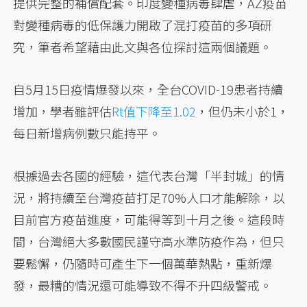
提供完整的補償配套。印度變種病毒肆虐，AZ疫苗
對變種病毒的低保護力開啟了混打疫苗的多項研
究，筆者希望藉由此文與各位探討這兩個議題。
自5月15日疫情爆發以來，全台COVID-19患者持續
增加，學者雖評估
Rt值下降至1.02
，但仍未小於1，
每日新增病例數只能持平。
根據過去各國的經驗，這代表台灣「半封城」的情
況，將持續至台灣疫苗打足70%人口才能解除，以
目前官方疫苗進度，可能得等到十月之後。這段時
間，台灣絕大多數國民謹守高水準防疫作為，但只
要鬆懈，仍隨時可產生下一個萬華熱點，重新爆
發，最糟的情況還可能導致不得不升四級警戒。