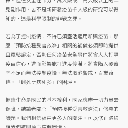
擇。但在安全性部分，萬人級或十萬人級以上的罕
見副作用，皆不是新研發疫苗千人級的研究可以得
知的，這是科學限制的非戰之罪。
若為了控制疫情，不得已須靈活運用新興疫苗，那
麼「預防接種受害救濟」相關的補償必須即時提供
且寬鬆認定，否則任何疫苗安全事件將會大大打擊
疫苗信心，進而影響施打進度停滯，將會陷入覆蓋
率不足而無法控制疫情、無法取消警戒，百業蕭
條，「餓死比病死多」的困境。
健康生命是國民的基本權利，國家應盡一切力量去
保障，請讀者關心「預防接種受害救濟法」修惡的
議題。我們相信藉由更多人的關注，可以修正路線
讓我們避開前方這個困境。