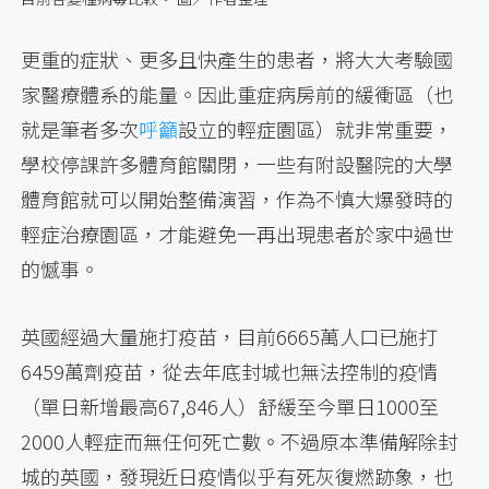
更重的症狀、更多且快產生的患者，將大大考驗國
家醫療體系的能量。因此重症病房前的緩衝區（也
就是筆者多次
呼籲
設立的輕症園區）就非常重要，
學校停課許多體育館關閉，一些有附設醫院的大學
體育館就可以開始整備演習，作為不慎大爆發時的
輕症治療園區，才能避免一再出現患者於家中過世
的憾事。
英國經過大量施打疫苗，目前6665萬人口已施打
6459萬劑疫苗，從去年底封城也無法控制的疫情
（單日新增最高67,846人）舒緩至今單日1000至
2000人輕症而無任何死亡數。不過原本準備解除封
城的英國，發現近日疫情似乎有死灰復燃跡象，也