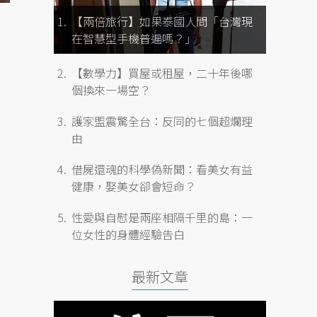
【兩倍旅行】如果泰國人問「台灣現
在智慧型手機普遍嗎？」
【數學力】買屋或租屋，二十年後哪
個換來一場空？
護家盟震驚全台：反同的七個超爛理
由
借屍還魂的科學偽新聞：看美女有益
健康，娶美女卻會短命？
性愛與自慰是兩座相隔千里的島：一
位女性的身體經驗告白
最新文章