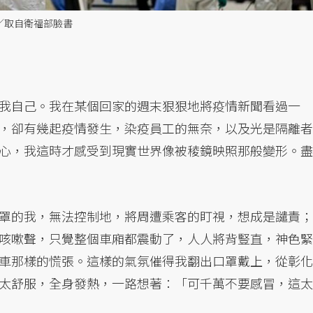
圖／取自衛福部臉書
我自己。我在某個回家的週末狠狠地將疫情新聞看過一
，卻有幾起疫情發生，染疫員工的無奈，以及光是隔離者
心，我這時才感受到現實世界像被稜鏡映照那般變形。盡
罩的我，無法控制地，將周遭乘客的盯視，想成是譴責；
咳嗽聲，只覺整個車廂都震動了，人人將背豎直，神色緊
車那樣的慌張。這樣的氣氛催得我翻出口罩戴上，從彰化
太舒服，全身發熱，一路想著：「可千萬不要感冒，這太