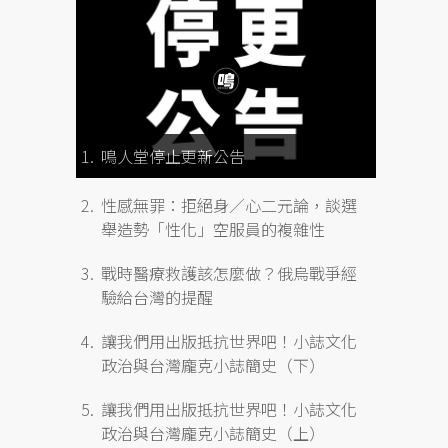
鳴人堂停止更新公告
性感無罪：拒絕身／心二元論，談選
舉造勢「性化」空服員的複雜性
戰時醫療救護該怎麼做？俄烏戰爭經
驗給台灣的提醒
讓我們用出版抵抗世界吧！小誌文化
政治與台灣龐克小誌簡史（下）
讓我們用出版抵抗世界吧！小誌文化
政治與台灣龐克小誌簡史（上）