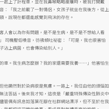
一起上了計程車，並在我鼻喉略略痠癢時，被我打開戴
音：「我之前載了一對情侶，女孩子就坐在我後方，從上
頸，說現在都還能感覺到飛沫的存在。
客人會以為你有問題，是不是生病，是不是不想給人看
」 司機壓低嗓音，彷彿傾吐祕密：「可是，我也很害怕
子沾上病菌，也會傳染給別人。」
的車。我生病怎麼辦？我的家還需要我養……」他害怕生
但他顯然對於染病很是焦慮。一路上，我任由他的煩惱如
無法答話。後來我才知，這夜是「嚴重特殊傳染性肺炎中
儘管偶有訊息如落葉花瓣在社群網站漂浮，但不至於在我
，我都把這司機的擔憂，看成是對無禮乘客的抱怨。