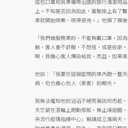
這包口罩和我準備帶出國的旅行清潔用品
上。不知是否因為如此，駕駛座上有了聲
車就開始咳嗽，咳得很兇。」他摸了摸後
「我們做服務業的，不能夠戴口罩，因為
臉，客人會不舒服，不想搭，或是投訴。
啊，我擔心客人傳染給我，而且，如果車
他說：「我要在這個密閉的車內跑一整天
病，但也擔心他人（乘客）的眼光。
我無法確知他的滔滔不絕究竟因何而起，
天竺鼠在滾輪上跑動那般，無止境迴圈，
央流行疫情指揮中心」報請成立滿兩天，
的世界產生漣漪，因此，一直到隔日醒來