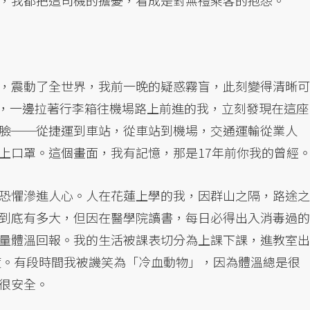
，震動了全世界，我前一晚的疑惑霧盲，此刻變得清晰可
新聞，一邊拉著行李箱往機場路上前進的我，立刻發現在這座
臉──從捷運到車站，從車站到機場，交通運輸從業人
上口罩。這個畫面，我有記憶，那是17年前你我的曾經
恐懼滲進人心。人在花蓮上學的我，因群山之隔，路途之
到底有多大，但因在醫學院讀書，每日必得出入消毒過的
量體溫回報。我的生活被課表切分為上課下課，進教室出
7度。有段時間我被譏笑為「冷血動物」，因為體溫總是很
很安全。