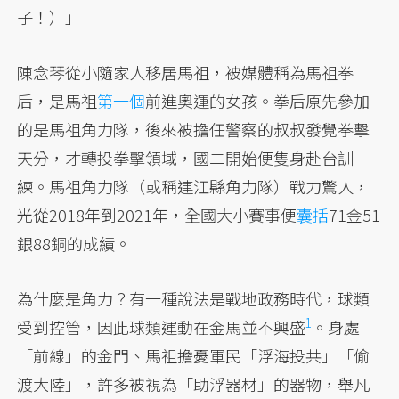
子！）」
陳念琴從小隨家人移居馬祖，被媒體稱為馬祖拳
后，是馬祖
第一個
前進奧運的女孩。拳后原先參加
的是馬祖角力隊，後來被擔任警察的叔叔發覺拳擊
天分，才轉投拳擊領域，國二開始便隻身赴台訓
練。馬祖角力隊（或稱連江縣角力隊）戰力驚人，
光從2018年到2021年，全國大小賽事便
囊括
71金51
銀88銅的成績。
為什麼是角力？有一種說法是戰地政務時代，球類
1
受到控管，因此球類運動在金馬並
不興盛
。身處
「前線」的金門、馬祖擔憂軍民「浮海投共」「偷
渡大陸」，許多被視為「助浮器材」的器物，舉凡