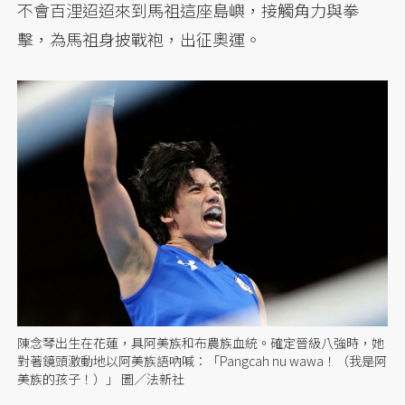
不會百浬迢迢來到馬祖這座島嶼，接觸角力與拳
擊，為馬祖身披戰袍，出征奧運。
陳念琴出生在花蓮，具阿美族和布農族血統。確定晉級八強時，她
對著鏡頭激動地以阿美族語吶喊：「Pangcah nu wawa！（我是阿
美族的孩子！）」 圖／法新社