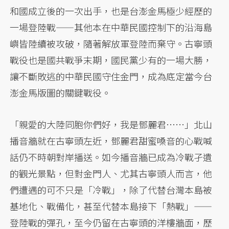
和國成立後的一次出手，也是台澎金馬極少經歷的
一場登陸戰——其他本在中華民國控制下的沿海島
嶼皆陸續被攻破，隨著解放軍登陸而棄守。古寧頭
戰役也是國共戰爭末期，國民黨少有的一場大勝，
讓不斷敗逃的中華民國守住金門，成為底定當今台
澎金馬版圖的關鍵戰役。
「親愛的大陸同胞你們好，我是鄧麗君……」北山
播音牆就在古寧頭左近，鄧麗君甜蜜嗓音的心戰喊
話仍不時朝對岸播送。如今播音牆已成為冷戰孑遺
的觀光景點，但對金門人、尤其古寧頭人而言，他
們遭遇的可不只是「冷戰」，除了代替台灣本島被
基地化、戰備化，甚至代替本島接下「熱戰」——
登陸戰的彈孔，至今仍留在古寧頭的洋樓牆面，歷