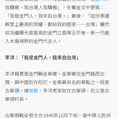
我驕傲，我台灣人我驕傲」，在奪金文中更寫：
「我是金門人，我來自台灣。」最後，「這份奧運
殿堂上最高的榮耀，獻給我的國家——台灣」儼然
成為繼曝光度甚高的金門立委陳玉珍後，新一代進
入本島視野的金門代言人。
李洋：「我是金門人，我來自台灣」
李洋籍貫是金門縣金寧鄉。金寧鄉在金門島西北
隅，與中國近在咫尺。金寧最有名的景點之一就是
古寧頭。據
報載
，李洋老家就在古寧頭，伯父是古
寧頭村長。
古寧頭戰役發生在1949年10月下旬，是中華人民共