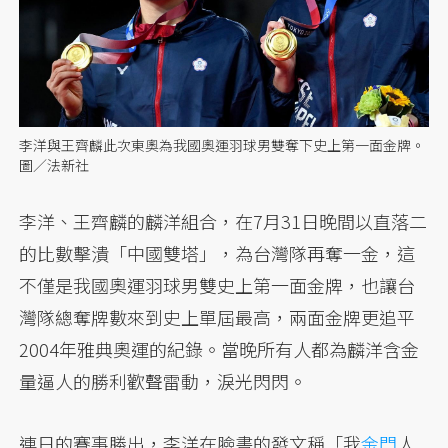
李洋與王齊麟此次東奧為我國奧運羽球男雙奪下史上第一面金牌。
圖／法新社
李洋、王齊麟的麟洋組合，在7月31日晚間以直落二
的比數擊潰「中國雙塔」，為台灣隊再奪一金，這
不僅是我國奧運羽球男雙史上第一面金牌，也讓台
灣隊總奪牌數來到史上單屆最高，兩面金牌更追平
2004年雅典奧運的紀錄。當晚所有人都為麟洋含金
量逼人的勝利歡聲雷動，淚光閃閃。
連日的賽事勝出，李洋在臉書的發文稱「我
金門
人