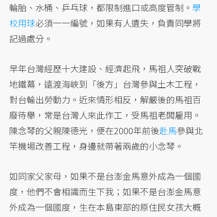
輪胎、水桶、乒乓球，都限制進口或高度管制。
學
校用球
必須一一編號，如果有人遺失，負責同學將
記過處分。
早年台灣經歷十大建設、經濟起飛，馬祖人突破戰
地鐵幕，遠渡海峽到「後方」台灣參與土木工程，
對台輸出勞動力。近來情形相反，解嚴後的馬祖百
廢待舉，常是台灣人來此作工，受馬祖老闆雇用。
陳念琴的父親陳德光，便在2000年前後
赴馬
參與北
竿機場改善工程，身邊就帶著兩歲的小念琴。
如同家父家母，如果不是台澎金馬意外成為一個國
度，他們不會相識而生下我；如果不是台澎金馬意
外成為一個國度，生在本島東部的原住民女孩大概