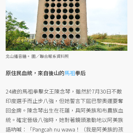
北山播音牆。 圖／聯合報系資料照
原住民血統，來自後山的
馬祖
拳后
24歲的馬祖拳擊女王陳念琴，雖然於7月30日不敵
印度選手而止步八強，但她誓言下屆巴黎奧運要奪
回金牌。陳念琴出生在花蓮，具阿美族和布農族血
統。確定晉級八強時，她對著鏡頭激動地以阿美族
語吶喊：「Pangcah nu wawa！（我是阿美族的孩