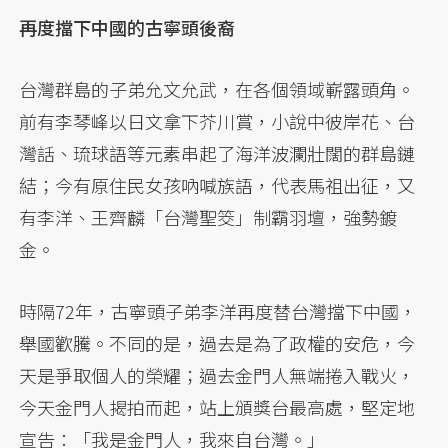
再度擋下中國的古寧頭後裔
台灣群島的子弟允文允武，在各個領域嶄露頭角。
前有李琴峰以日文拿下芥川賞，小說中彼岸花、台
灣話、琉球語等元素串起了海洋波瀾壯闊的群島鏈
結；今有原住民女孩吶喊族語，代表馬祖出征，又
有李洋、王齊麟「台灣聖筊」制霸羽壇，強勢鍍
金。
時隔72年，古寧頭子弟李洋再度替台灣擋下中國，
舉國歡騰。不同的是，過去是為了政權的安危，今
天是爭取個人的榮耀；過去金門人無端捲入戰火，
今天金門人揭拍而起，站上頒獎台最高處，堅定地
宣告：「我是金門人，我來自台灣。」