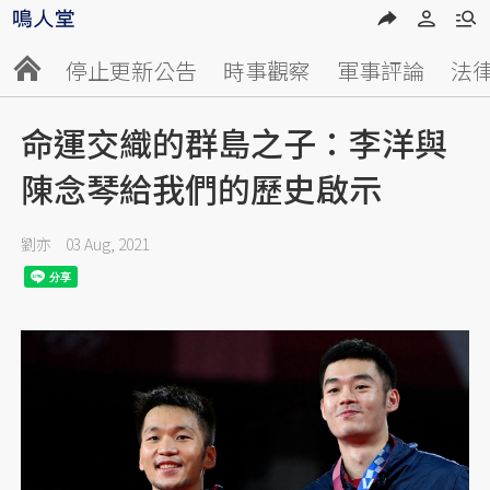
停止更新公告
時事觀察
軍事評論
法
命運交織的群島之子：李洋與
陳念琴給我們的歷史啟示
劉亦
03 Aug, 2021