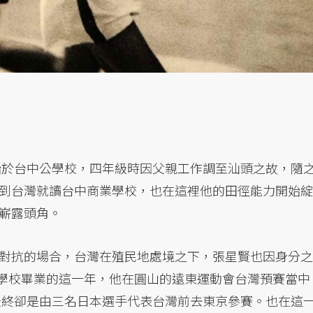
育始於台中公學校，四年級時因父親工作調至汕頭之故，隨
到台灣就讀台中商業學校，也在這裡他的田徑能力開始綻
嶄露頭角。
對抗的場合，台灣在殖民地處境之下，張星賢也因身分之
業學校畢業的這一年，他在圓山的遠東運動會台灣預賽當中
，最終卻是由三名日本選手代表台灣前去東京參賽。也在這