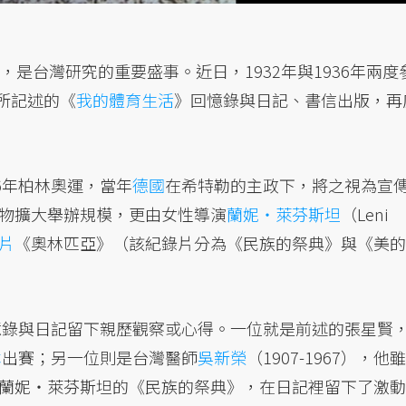
，是台灣研究的重要盛事。近日，1932年與1936年兩度
，他所記述的《
我的體育生活
》回憶錄與日記、書信出版，再
6年柏林奧運，當年
德國
在希特勒的主政下，將之視為宣
物擴大舉辦規模，更由女性導演
蘭妮・萊芬斯坦
（Leni
片
《奧林匹亞》（該紀錄片分為《民族的祭典》與《美的
回憶錄與日記留下親歷觀察或心得。一位就是前述的張星賢
本
出賽；另一位則是台灣醫師
吳新榮
（1907-1967），他雖
蘭妮・萊芬斯坦的《民族的祭典》，在日記裡留下了激動