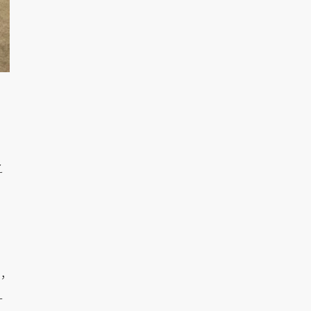
之
，
一