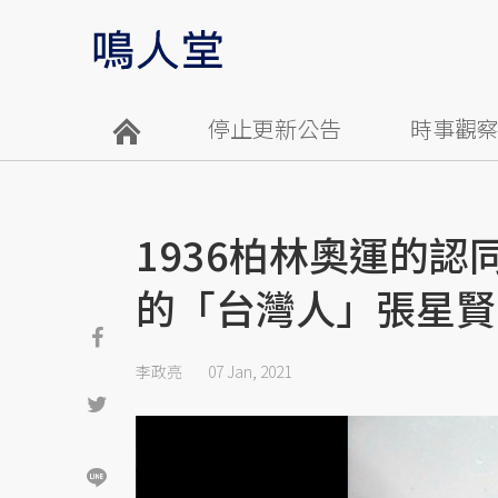
停止更新公告
時事觀
1936柏林奧運的
的「台灣人」張星賢
李政亮
07 Jan, 2021