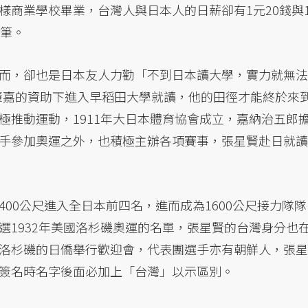
樣商業學校畢業，台灣人與日本人的日薪卻有1元20錢與
一筆。
而，卻也是日本友人力勸「不到日本讀大學，實力就無法
楊肇嘉的資助下進入早稻田大學就讀，他的田徑才能終於來
極推動運動，1911年大日本體育協會成立，嘉納治五郎
手參加奧運之外，也積極主辦各項賽事，張星賢赴日就讀
00公尺進入全日本前四名，進而成為1600公尺接力隊隊
選1932年美國洛杉磯奧運的名單，張星賢的台灣身分也
洛杉磯的日僑舉行歡迎會，代表團選手亦有朝鮮人，張星
簽名時名字後面必加上「台灣」以示區別。