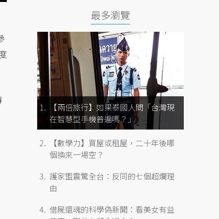
最多瀏覽
參
度
傳
【兩倍旅行】如果泰國人問「台灣現
在智慧型手機普遍嗎？」
【數學力】買屋或租屋，二十年後哪
個換來一場空？
護家盟震驚全台：反同的七個超爛理
，
由
借屍還魂的科學偽新聞：看美女有益