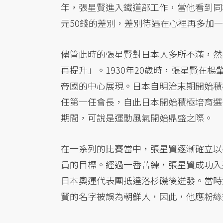
年，張星賢進入鐵道部工作，當他看到同
元50錢的差別，差別待遇在心裡再多加
儘管此時的張星賢對日本人多所不滿，然
再提升」。1930年20歲時，張星賢在
帝國的中心展現。日本自明治末期開始積
任第一任會長，自此日本開始積極培育選
期間，可說是運動風氣開始鼎盛之際。
在一系列的比賽當中，張星賢逐漸確立以4
員的目標。經過一番苦練，張星賢成功入
日本奧運代表團抵達洛杉磯後迸發。當時
賢的名字被誤為朝鮮人，因此，他應粉絲