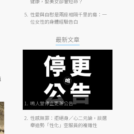
健康，娶美女卻會短命？
性愛與自慰是兩座相隔千里的島：一
位女性的身體經驗告白
最新文章
值
鳴人堂停止更新公告
性感無罪：拒絕身／心二元論，談選
舉造勢「性化」空服員的複雜性