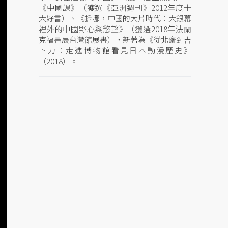
《中國課》（獲選《亞洲週刊》2012年度十
大好書）、《拆哪，中國的大片時代：大銀幕
裡外的中國野心與慾望》（獲選2018年法蘭
克福書展台灣館展書），新著為《從北齋到吉
卜力：走進博物館看見日本動漫歷史》
（2018）。