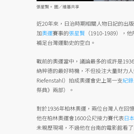
張星賢。 圖／維基共享
近20年來，日治時期相關人物日記的出版
加
奧運
賽事的
張星賢
（1910-1989）
補足台灣運動史的空白。
戰前的奧運當中，議論最多的或許是193
納粹德的最好時機，不但投注大量財力人
Riefenstahl）拍成奧運會史上第一支
紀錄
祭典》兩部）。
對於1936年柏林奧運，兩位台灣人在
他在柏林奧運會1600公尺接力賽代表
日
未親歷現場，不過他在台南的電影館看了