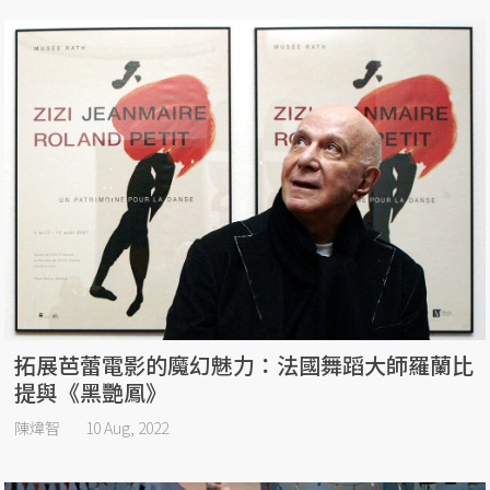
拓展芭蕾電影的魔幻魅力：法國舞蹈大師羅蘭比
提與《黑艷鳳》
陳煒智
10 Aug, 2022