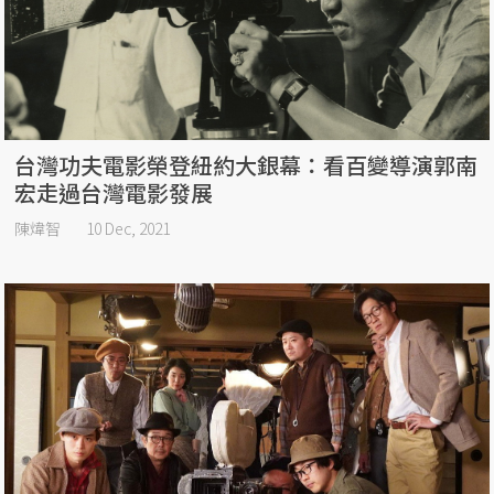
台灣功夫電影榮登紐約大銀幕：看百變導演郭南
宏走過台灣電影發展
陳煒智
10 Dec, 2021