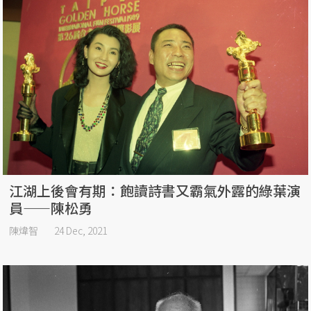
江湖上後會有期：飽讀詩書又霸氣外露的綠葉演
員——陳松勇
陳煒智
24 Dec, 2021