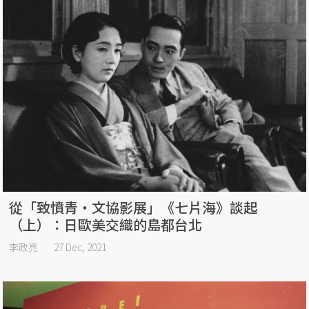
從「致憤青・文協影展」《七片海》談起
（上）：日歐美交織的島都台北
李政亮
27 Dec, 2021