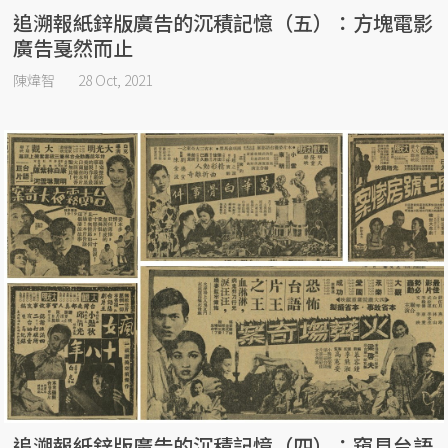
追溯報紙鋅版廣告的沉積記憶（五）：方塊電影
廣告戛然而止
陳煒智
28 Oct, 2021
追溯報紙鋅版廣告的沉積記憶（四）：窺見台語