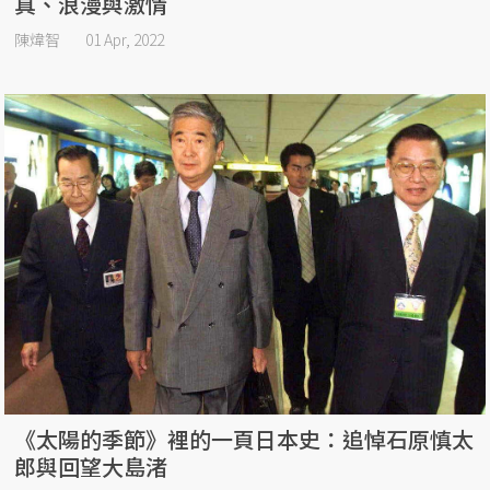
真、浪漫與激情
陳煒智
01 Apr, 2022
《太陽的季節》裡的一頁日本史：追悼石原慎太
郎與回望大島渚