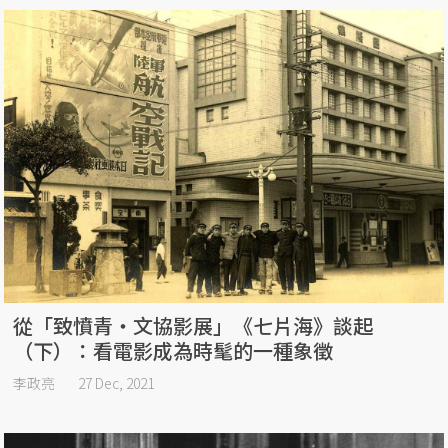
從「致憤青・文協影展」《七片海》談起
（下）：看電影成為時髦的一種象徵
李政亮
27 Dec, 2021