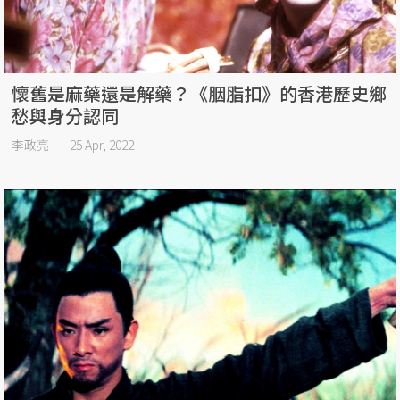
懷舊是麻藥還是解藥？《胭脂扣》的香港歷史鄉
愁與身分認同
李政亮
25 Apr, 2022