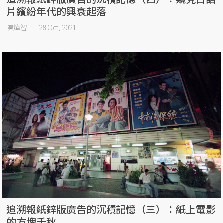
片繽紛年代的興衰起落
陳煒智
28 Oct, 2021
追溯報紙鋅版廣告的沉積記憶（三）：紙上電影
的方塊千秋