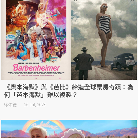
《奧本海默》與《芭比》締造全球票房奇蹟：為
何「芭本海默」難以複製？
徐佑德
26 Jul, 2023