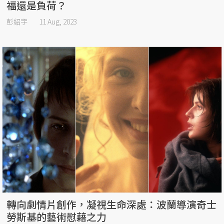
福還是負荷？
彭紹宇
11 Aug, 2023
轉向劇情片創作，凝視生命深處：波蘭導演奇士
勞斯基的藝術慰藉之力