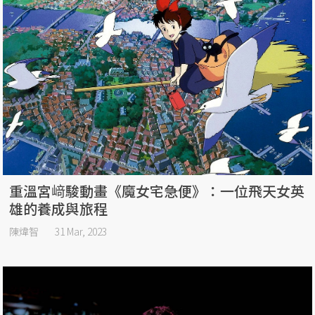
重溫宮﨑駿動畫《魔女宅急便》：一位飛天女英
雄的養成與旅程
陳煒智
31 Mar, 2023