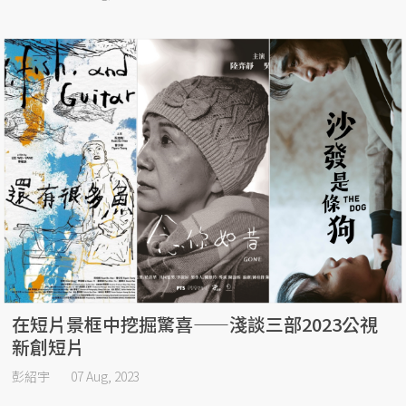
在短片景框中挖掘驚喜——淺談三部2023公視
新創短片
彭紹宇
07 Aug, 2023