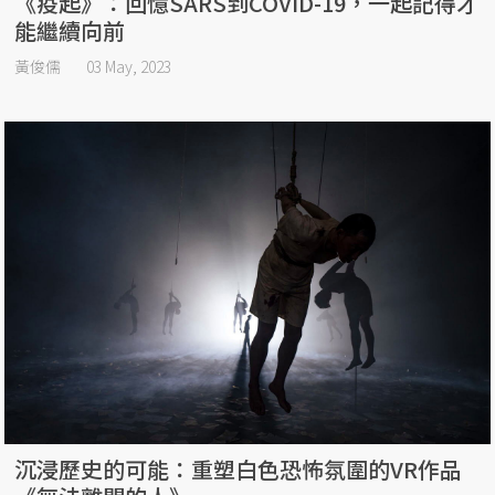
《疫起》：回憶SARS到COVID-19，一起記得才
能繼續向前
黃俊儒
03 May, 2023
沉浸歷史的可能：重塑白色恐怖氛圍的VR作品