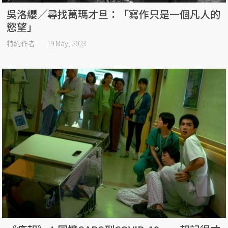
吳洛纓／尋找萬瑪才旦：「寫作只是一個凡人的
慾望」
特約作者
19 May, 2023