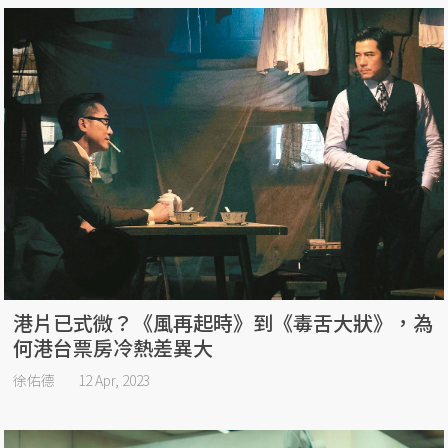
港片已式微？《風再起時》到《毒舌大狀》，為
何港台票房冷熱差異大
徐佑德
12 Apr, 2023