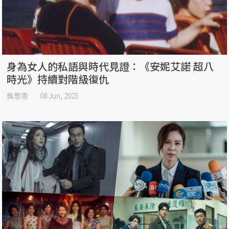
身為女人的私語與時代見證：《安妮艾諾 超八
時光》持續對階級復仇
吳思恩
08 Jun, 2023