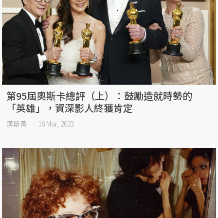
第95屆奧斯卡總評（上）：鼓勵造就時勢的
「英雄」，資深影人終獲肯定
漢斯黃
16 Mar, 2023