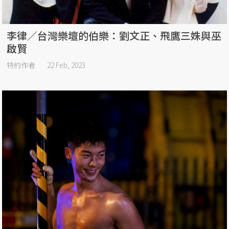
李律／台灣樂壇的伯樂：劉文正、飛鷹三姝與巫
啟賢
特約作者
22 Feb, 2023