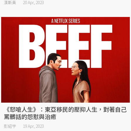
漢斯黃
20 Apr, 2023
《怒嗆人生》：東亞移民的壓抑人生，對著自己
罵髒話的怨懟與治癒
彭紹宇
19 Apr, 2023