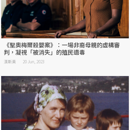
《聖奧梅爾殺嬰案》：一場非裔母親的虛構審
判，凝視「被消失」的殖民遺毒
漢斯黃
20 Jun, 2023