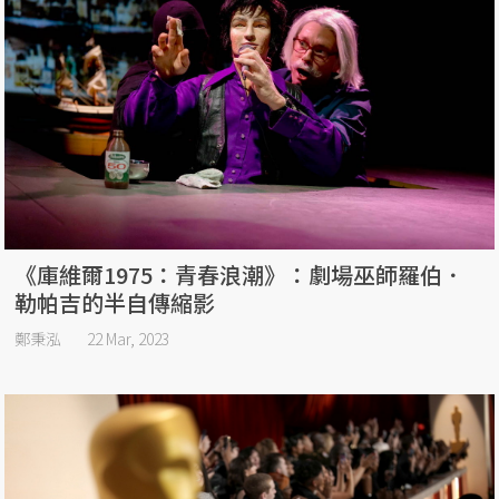
《庫維爾1975：青春浪潮》：劇場巫師羅伯．
勒帕吉的半自傳縮影
鄭秉泓
22 Mar, 2023