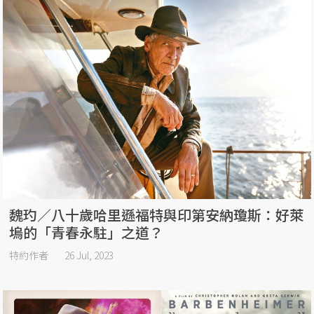
魏玓／八十歲哈里遜福特與印第安納瓊斯：好萊
塢的「青春永駐」之道？
特約作者
26 Jul, 2023