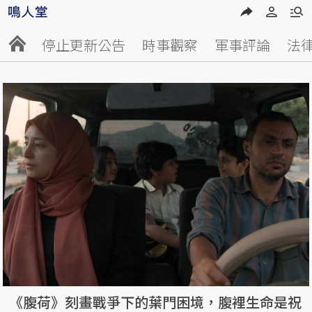
停止更新公告
時事觀察
軍事評論
法
《腹荷》刻畫戰爭下的葉門困境，腹裡生命是祝