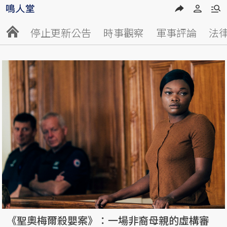
停止更新公告
時事觀察
軍事評論
法
《聖奧梅爾殺嬰案》：一場非裔母親的虛構審