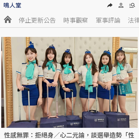
停止更新公告
時事觀察
軍事評論
法
性感無罪：拒絕身／心二元論，談選舉造勢「性