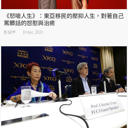
《怒嗆人生》：東亞移民的壓抑人生，對著自己
罵髒話的怨懟與治癒
彭紹宇
19 Apr, 2023