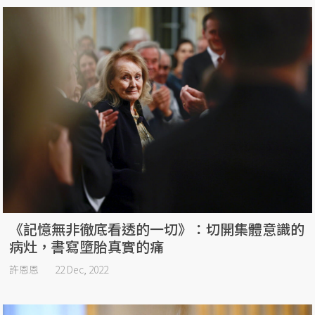
《記憶無非徹底看透的一切》：切開集體意識的
病灶，書寫墮胎真實的痛
許恩恩
22 Dec, 2022