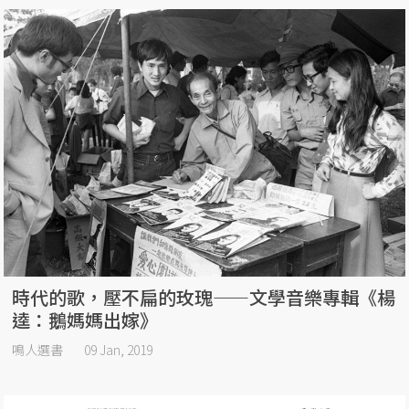
時代的歌，壓不扁的玫瑰——文學音樂專輯《楊
逵：鵝媽媽出嫁》
鳴人選書
09 Jan, 2019