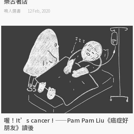
樂古著店
鳴人選書
12 Feb, 2020
喔！It’s cancer ! ——Pam Pam Liu《癌症好
朋友》讀後