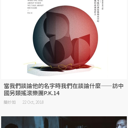
當我們談論他的名字時我們在談論什麼——訪中
國另類搖滾樂團P.K.14
簡妙如
22 Oct, 2018