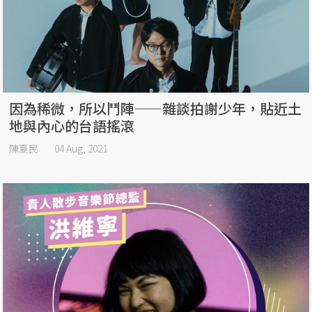
因為稀微，所以鬥陣——雜談拍謝少年，貼近土
地與內心的台語搖滾
陳夏民
04 Aug, 2021