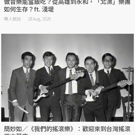
做音樂能當飯吃？從高雄到永和，「北漂」樂團
如何生存？ft. 淺堤
鳴人放送
28 Aug, 2020
簡妙如／《我們的搖滾樂》：歡迎來到台灣搖滾