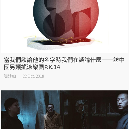
當我們談論他的名字時我們在談論什麼——訪中
國另類搖滾樂團P.K.14
簡妙如
22 Oct, 2018