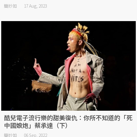
簡妙如
17 Aug, 2023
酷兒電子流行樂的甜美復仇：你所不知道的「死
中國娘炮」蔡承達（下）
簡妙如
06 Sep, 2022