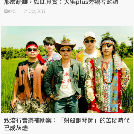
那麼疏離，如此真實：大佛plus旁觀者藍調
簡妙如
24 Oct, 2017
致流行音樂補助案：「射殺鋼琴師」的苦悶時代
已成灰燼