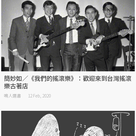
簡妙如／《我們的搖滾樂》：歡迎來到台灣搖滾
樂古著店
鳴人選書
12 Feb, 2020