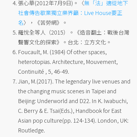
張心華(2012年7月9日)。〈
無「法」適從地下
社會傳告歇業獨立樂界籲：Live House要正
名
〉，《苦勞網》。
羅悅全等人（2015）。《造音翻土：戰後台灣
聲響文化的探索》。台北：立方文化。
Foucault, M. (1984) Of other spaces,
heterotopias. Architecture, Mouvement,
Continuité , 5, 46-49.
Jian, M.(2017). The legendary live venues and
the changing music scenes in Taipei and
Beijing: Underworld and D22. In K. Iwabuchi,
C. Berry & E. Tsai(Eds.), Handbook for East
Asian pop culture(pp. 124-134). London, UK:
Routledge.