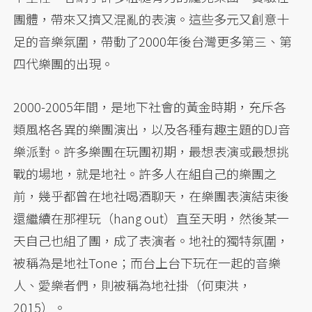
團體，帶來又擠又混亂的表演。這些多元又創意十
足的音樂氛圍，帶動了2000年後台灣更多第三、第
四代樂團的出現。
2000-2005年間，是地下社會的黃金時期，充斥各
類風格各異的樂團演出，以及各種有趣主題的DJ音
樂派對。許多樂團在玩團初期，最想表演或最想挑
戰的場地，就是地社。許多人在組自己的樂團之
前，幾乎都曾在地社喝酒聊天，在樂團表演結束後
還繼續在那裡玩（hang out）直至天明，然後某一
天自己也組了團，成了表演者。地社的獨特氛圍，
被稱為是地社Tone；而台上台下玩在一起的音樂
人、愛樂者們，則被稱為地社掛（何東洪，
2015）。