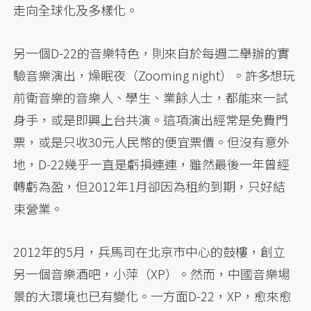
走向全球化及多樣化。
另一個D-22的音樂特色，則來自於每週二舉辦的實
驗音樂演出，燥眠夜（Zooming night）。許多想玩
前衛音樂的音樂人、學生、業餘人士，都能來一試
身手，或是即興上台共演。這項演出經常是免費門
票，或是只收30元人民幣的便宜票價。但沒有意外
地，D-22幾乎一直是虧損連連，雖然最後一年曾經
轉虧為盈，但2012年1月卻因為租約到期，只好結
束營業。
2012年的5月，兵馬司在北京市中心的鼓樓，創立
另一個音樂酒吧，小萍（XP）。然而，中國音樂場
景的大環境也已有變化。一方面D-22，XP，愈來愈