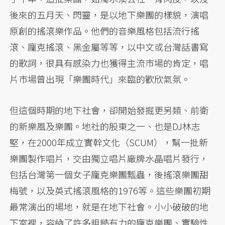
後來的五月天、閃靈，是以地下樂團的樣貌，演唱
原創的搖滾樂作品。他們的音樂風格包括流行搖
滾、龐克搖滾、黑金屬等等，以中文或台灣話書寫
的歌詞，很具有感染力也獲得主流市場的肯定，唱
片市場曾出現「樂團時代」來臨的歡欣氣氛。
但這個時期的地下社會，卻開始發掘更另類、前衛
的新樂風及樂團。地社的股東之一、也是DJ林志
堅，在2000年成立實幹文化（SCUM），幫一批新
樂團製作唱片，交由獨立唱片廠牌水晶唱片發行，
包括台灣第一個女子龐克樂團瓢蟲，後搖滾樂團甜
梅號，以及英式搖滾風格的1976等。這些樂團初期
最常演出的場地，就是在地下社會。小小破破的地
下室裡，容納了許多粗糙有力的龐克樂團、實驗性