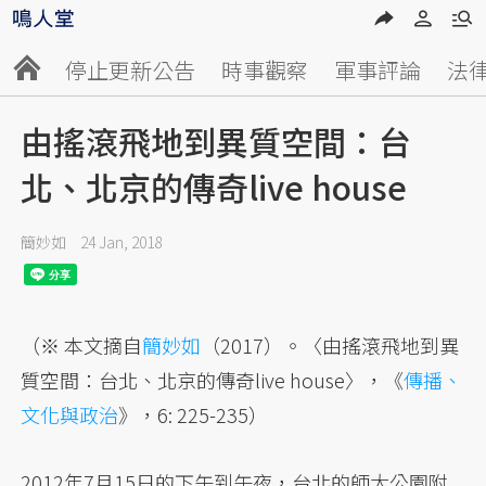
停止更新公告
時事觀察
軍事評論
法
由搖滾飛地到異質空間：台
北、北京的傳奇live house
簡妙如
24 Jan, 2018
（※ 本文摘自
簡妙如
（2017）。〈由搖滾飛地到異
質空間：台北、北京的傳奇live house〉，《
傳播、
文化與政治
》，6: 225-235）
2012年7月15日的下午到午夜，台北的師大公園附