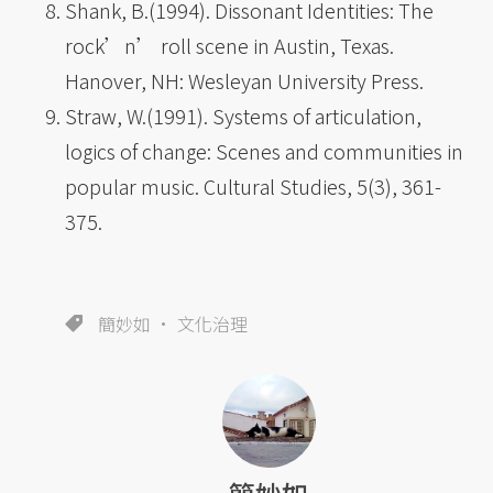
Shank, B.(1994). Dissonant Identities: The
rock’n’ roll scene in Austin, Texas.
Hanover, NH: Wesleyan University Press.
Straw, W.(1991). Systems of articulation,
logics of change: Scenes and communities in
popular music. Cultural Studies, 5(3), 361-
375.
簡妙如
文化治理