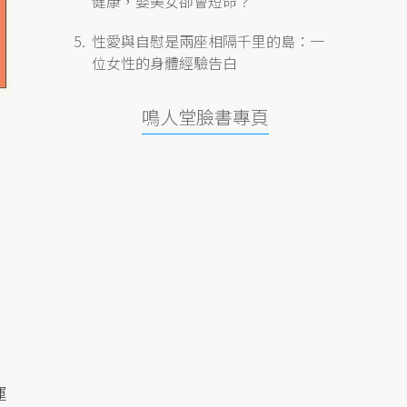
健康，娶美女卻會短命？
性愛與自慰是兩座相隔千里的島：一
位女性的身體經驗告白
鳴人堂臉書專頁
運