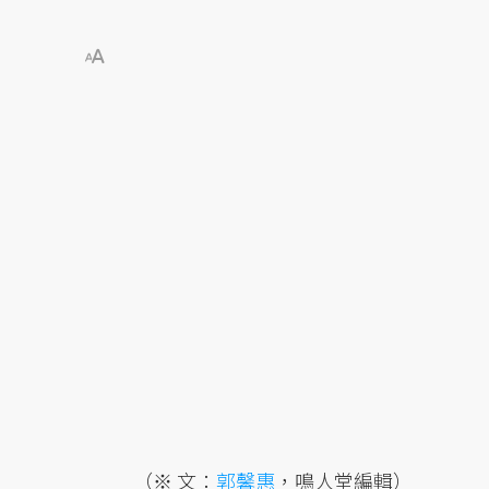
（※ 文：
郭馨惠
，鳴人堂編輯）