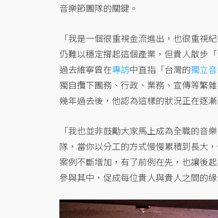
音樂節團隊的關鍵。
「我是一個很重視金流進出，也很重視紀
仍難以穩定撐起這個產業，但貴人散步「
過去維寧曾在
專訪
中直指「台灣的
獨立音
獨自攬下團務、行政、業務、宣傳等繁雜
幾年過去後，他認為這樣的狀況正在逐漸
「我也並非鼓勵大家馬上成為全職的音樂
隊，當你以分工的方式慢慢累積到長大，
案例不斷增加，有了前例在先，也讓後起
參與其中，促成每位貴人與貴人之間的緣