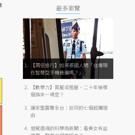
像
最多瀏覽
【兩倍旅行】如果泰國人問「台灣現
在智慧型手機普遍嗎？」
【數學力】買屋或租屋，二十年後哪
個換來一場空？
護家盟震驚全台：反同的七個超爛理
由
借屍還魂的科學偽新聞：看美女有益