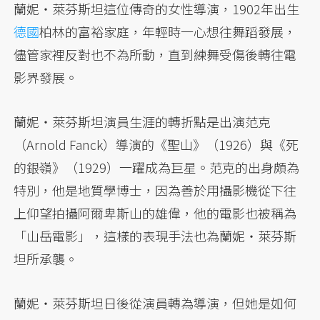
蘭妮・萊芬斯坦這位傳奇的女性導演，1902年出生
德國
柏林的富裕家庭，年輕時一心想往舞蹈發展，
儘管家裡反對也不為所動，直到練舞受傷後轉往電
影界發展。
蘭妮・萊芬斯坦演員生涯的轉折點是出演范克
（Arnold Fanck）導演的《聖山》（1926）與《死
的銀嶺》（1929）一躍成為巨星。范克的出身頗為
特別，他是地質學博士，因為善於用攝影機從下往
上仰望拍攝阿爾卑斯山的雄偉，他的電影也被稱為
「山岳電影」，這樣的表現手法也為蘭妮・萊芬斯
坦所承襲。
蘭妮・萊芬斯坦日後從演員轉為導演，但她是如何