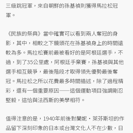
三級跳冠軍，來自朝鮮的孫基禎則獲得馬拉松冠
軍。
《民族的祭典》當中確實可以看到兩人奪冠的身
影，其中，相較之下鏡頭花在孫基禎身上的時間遠
較為多。馬拉松賽前最被看好的是阿根廷選手，不
過，到了35公里處，阿根廷手棄賽，孫基禎與其他
選手相互競爭，最後階段才取得領先優勢最後奪
冠。馬拉松之所以花費最多時間描述，除了過程精
彩，還有一個重要原因——這個運動項目強調剛忍
堅毅，這恰與法西斯的美學相符。
值得注意的是，1940年前後對蘭妮・萊芬斯坦的作
品留下深刻印象的日本或台灣文化人不在少數，日