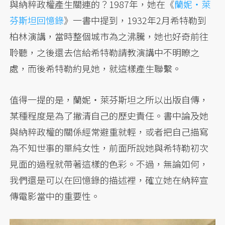
與納粹政權產生關連的？1987年，她在《
蘭妮・萊
芬斯坦回憶錄
》一書中提到，1932年2月希特勒到
柏林演講，當時整個城市為之沸騰，她也好奇前往
聆聽，之後還去信給希特勒請教演講中不明瞭之
處，而後希特勒約見她，就這樣產生聯繫。
值得一提的是，蘭妮・萊芬斯坦之所以出版自傳，
某種程度是為了撇清自己的歷史責任。書中論及她
與納粹政權的關係經常避重就輕，或者把自己描寫
為不知世事的單純女性，前面所說她與希特勒初次
見面的過程就帶著這樣的色彩。不過，無論如何，
我們還是可以在回憶錄的描述裡，確立她在納粹宣
傳電影當中的重要性。