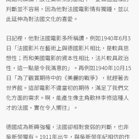
判斷並不容易，因為他對法國電影情有獨鍾，並以
此延伸為對法國文化的喜愛。
日記裡，他對法國電影多所稱讚，例如1940年6月3
日「法國影片在藝術上與德國影片相比，是較具思
想性；而和美國電影的資本性相比，法片較具政治
性，這一點是令我滿意的」。再例如1940年10月15
日「為了觀賞期待中的《美麗的戰爭》，就趕著去
世界館。這部電影不違當初的期待，滿足了我們文
化方面的需求。啊，能產生像主角歌林李修這種人
才的法國，實在令人嚮往」。
德國成為新興強權，法國卻相對衰弱的判斷，也非
吳新榮獨有。1911年出生，與吳新榮年紀相仿的作