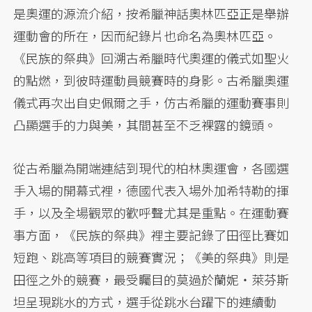
是奧運的源流介紹，按希臘神話奧林匹亞正是舉辦
運動會的所在，因而紀錄片也命名為奧林匹亞。
《民族的祭典》回溯古希臘時代奧運的儀式如聖火
的點燃，到彼時運動員競賽時的身影。古希臘奧運
儀式再次出自史佩爾之手，仿古希臘的運動賽事則
凸顯選手的力與美，其間甚至不乏裸露的鏡頭。
從古希臘為開端連結到現代的柏林奧運會，各國選
手入場的開幕式裡，德國代表入場外加希特勒的揮
手，以及全場觀眾的歡呼聲尤其是重點。在運動賽
事方面，《民族的祭典》裡主要記錄了田徑比賽如
短跑、跳高等項目的競賽實況；《美的祭典》則是
田徑之外的競賽，最受矚目的莫過於蘭妮・萊芬斯
坦呈現跳水的方式，選手從跳水台躍下的連續動