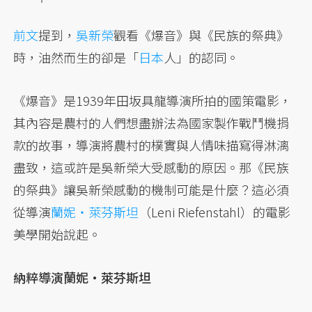
前文
提到，
吳新榮
觀看《爆音》與《民族的祭典》
時，油然而生的卻是「
日本
人」的認同。
《爆音》是1939年田坂具龍導演所拍的國策電影，
其內容是農村的人們想盡辦法為國家製作戰鬥機捐
款的故事，導演將農村的樸實與人情味描寫得淋漓
盡致，這或許是吳新榮大受感動的原因。那《民族
的祭典》讓吳新榮感動的機制可能是什麼？這必須
從導演
蘭妮・萊芬斯坦
（Leni Riefenstahl）的電影
美學開始說起。
納粹導演蘭妮・萊芬斯坦