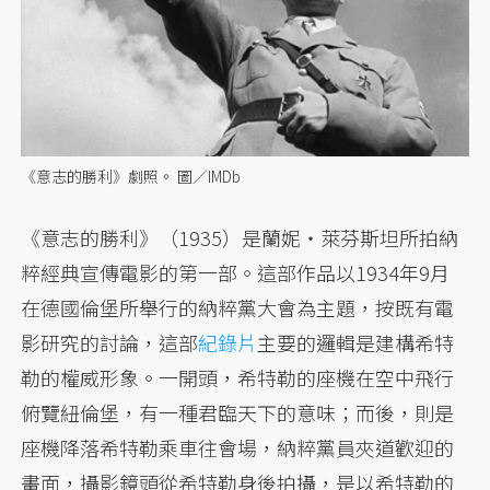
《意志的勝利》劇照。 圖／IMDb
《意志的勝利》（1935）是蘭妮・萊芬斯坦所拍納
粹經典宣傳電影的第一部。這部作品以1934年9月
在德國倫堡所舉行的納粹黨大會為主題，按既有電
影研究的討論，這部
紀錄片
主要的邏輯是建構希特
勒的權威形象。一開頭，希特勒的座機在空中飛行
俯覽紐倫堡，有一種君臨天下的意味；而後，則是
座機降落希特勒乘車往會場，納粹黨員夾道歡迎的
畫面，攝影鏡頭從希特勒身後拍攝，是以希特勒的