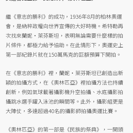
繼《意志的勝利》的成功，1936年8月的柏林奧運
會，是納粹政權向世界宣傳的大好時機。希特勒再
次找來蘭妮・萊芬斯坦，表明無論需要什麼樣的拍
片條件，都極力給予協助。在此情形下，奧運史上
第一部紀錄片就在150萬馬克的巨額預算下開拍。
在《意志的勝利》裡，蘭妮・萊芬斯坦已創造出新
穎的拍攝方式，在《奧林匹亞》裡拍攝方法也持續
創新，例如氣球載著攝影機升空拍攝、水底攝影拍
攝跳水選手躍入泳池的瞬間等。此外，攝影組更是
大陣仗，多達超過40名的攝影師拍攝奧運比賽。
《奧林匹亞》的第一部是《民族的祭典》，一開頭