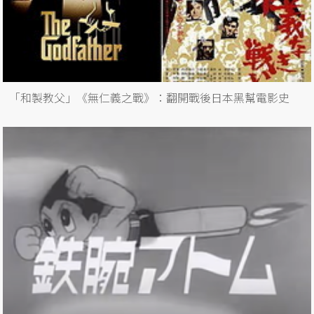
「和製教父」《無仁義之戰》：翻開戰後日本黑幫電影史