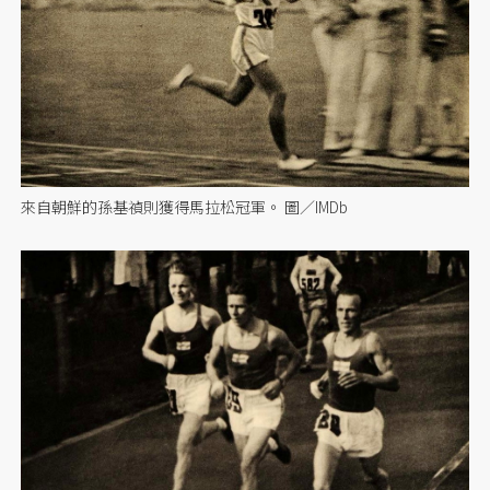
來自朝鮮的孫基禎則獲得馬拉松冠軍。 圖／IMDb