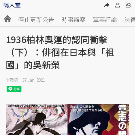
停止更新公告
時事觀察
軍事評論
法
1936柏林奧運的認同衝擊
（下）：俳徊在日本與「祖
國」的吳新榮
李政亮
07 Jan, 2021