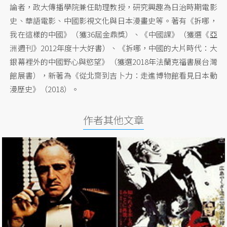
論者，政大傳播學院兼任助理教授，研究興趣為日治時期電影
史、華語電影、中國影視文化與日本漫畫史等。著有《拆哪，
我在這樣的中國》（獲36屆金鼎獎）、《中國課》（獲選《亞
洲週刊》2012年度十大好書）、《拆哪，中國的大片時代：大
銀幕裡外的中國野心與慾望》（獲選2018年法蘭克福書展台灣
館展書），新著為《從北齋到吉卜力：走進博物館看見日本動
漫歷史》（2018）。
作者其他文章