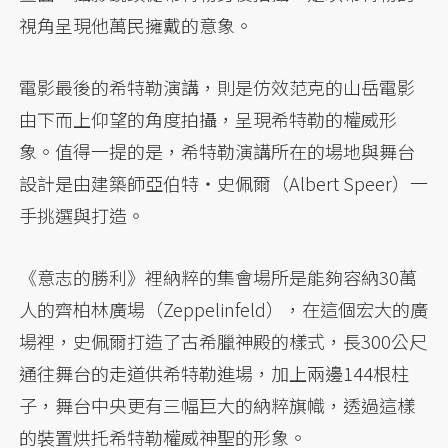
視角呈現他萬民擁戴的意象。
電影最後的希特勒演講，則是仿效范克的山岳電影
由下而上仰望的角度拍攝，呈現希特勒的權威形
象。值得一提的是，希特勒演講所在的場地與舞台
設計是由建築師亞伯特・史佩爾（Albert Speer）一
手挑選與打造。
《意志的勝利》裡納粹的集會場所是能夠容納30萬
人的齊柏林廣場（Zeppelinfeld），在這個宏大的廣
場裡，史佩爾打造了古希臘神殿的樣式，長300公尺
通往舞台的走道供希特勒進場，加上兩邊144根柱
子，舞台中央更有三幅巨大的納粹旗幟，透過這樣
的裝置烘托希特勒權威神聖的形象。