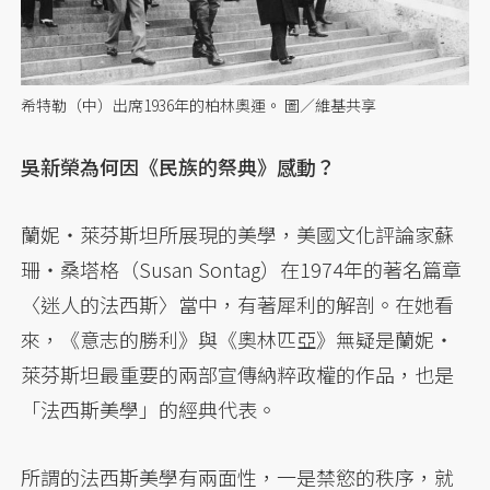
希特勒（中）出席1936年的柏林奧運。 圖／維基共享
吳新榮為何因《民族的祭典》感動？
蘭妮・萊芬斯坦所展現的美學，美國文化評論家蘇
珊・桑塔格（Susan Sontag）在1974年的著名篇章
〈迷人的法西斯〉當中，有著犀利的解剖。在她看
來，《意志的勝利》與《奧林匹亞》無疑是蘭妮・
萊芬斯坦最重要的兩部宣傳納粹政權的作品，也是
「法西斯美學」的經典代表。
所謂的法西斯美學有兩面性，一是禁慾的秩序，就