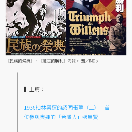
《民族的祭典》、《意志的勝利》海報。 圖／IMDb
▍上篇：
1936柏林
奧運
的認同衝擊（上）：首
位參與奧運的「台灣人」張星賢