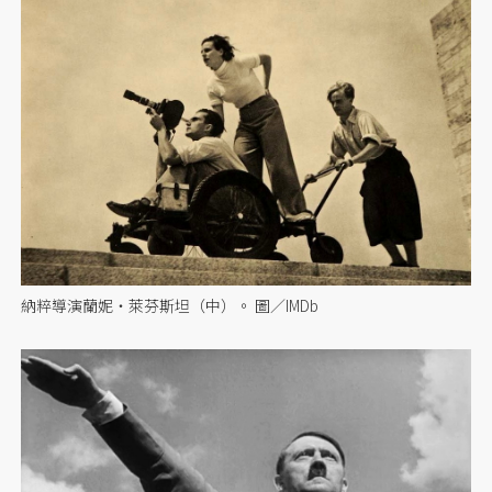
納粹導演蘭妮・萊芬斯坦（中）。 圖／IMDb