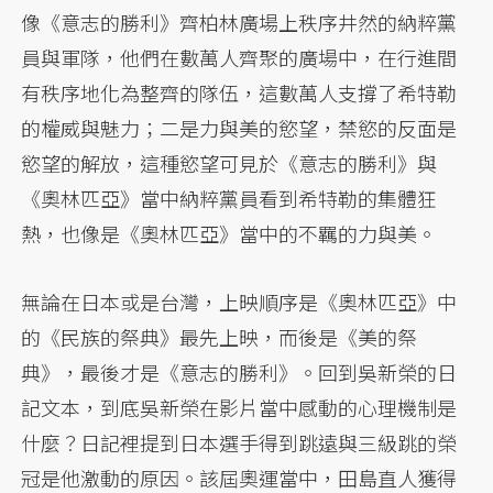
像《意志的勝利》齊柏林廣場上秩序井然的納粹黨
員與軍隊，他們在數萬人齊聚的廣場中，在行進間
有秩序地化為整齊的隊伍，這數萬人支撐了希特勒
的權威與魅力；二是力與美的慾望，禁慾的反面是
慾望的解放，這種慾望可見於《意志的勝利》與
《奧林匹亞》當中納粹黨員看到希特勒的集體狂
熱，也像是《奧林匹亞》當中的不羈的力與美。
無論在日本或是台灣，上映順序是《奧林匹亞》中
的《民族的祭典》最先上映，而後是《美的祭
典》，最後才是《意志的勝利》。回到吳新榮的日
記文本，到底吳新榮在影片當中感動的心理機制是
什麼？日記裡提到日本選手得到跳遠與三級跳的榮
冠是他激動的原因。該屆奧運當中，田島直人獲得