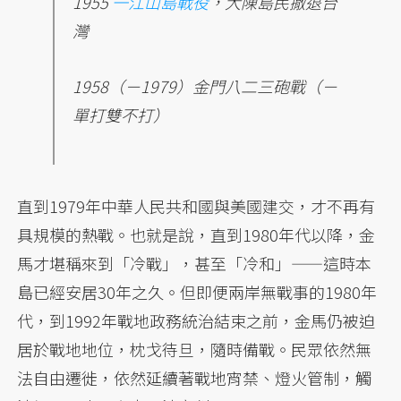
1955
一江山島戰役
，大陳島民撤退台
灣
1958（－1979）金門八二三砲戰（－
單打雙不打）
直到1979年中華人民共和國與美國建交，才不再有
具規模的熱戰。也就是說，直到1980年代以降，金
馬才堪稱來到「冷戰」，甚至「冷和」——這時本
島已經安居30年之久。但即便兩岸無戰事的1980年
代，到1992年戰地政務統治結束之前，金馬仍被迫
居於戰地地位，枕戈待旦，隨時備戰。民眾依然無
法自由遷徙，依然延續著戰地宵禁、燈火管制，觸