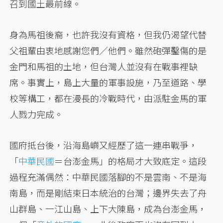
召到國土最前線。
身為馬祖後裔，也許我沒有資格，但我仍渴望代替
父祖輩由衷地感謝您們／他們。雖然砲彈鑿傷的是
金門和馬祖的土地，但台灣人並沒有在戰事裡缺
席。事實上，島上大量的軍事設施，乃至道路、學
校等構工，都在漫長的冷戰時代，由派駐金馬的軍
人戮力完成。
國府抵台後，沿海島嶼又經歷了這一連串戰爭，
「
中華民國
＝台澎金馬」的格局才大致底定。這段
過程充滿偶然：中華民國落腳的不是雲南、不是海
南島，而是剛結束日本統治的台灣；邊界失去了舟
山群島、一江山島、上下大陳島，成為台澎金馬，