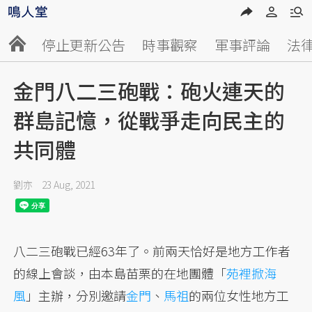
停止更新公告
時事觀察
軍事評論
法
金門八二三砲戰：砲火連天的
群島記憶，從戰爭走向民主的
共同體
劉亦
23 Aug, 2021
八二三砲戰已經63年了。前兩天恰好是地方工作者
的線上會談，由本島苗栗的在地團體「
苑裡掀海
風
」主辦，分別邀請
金門
、
馬祖
的兩位女性地方工