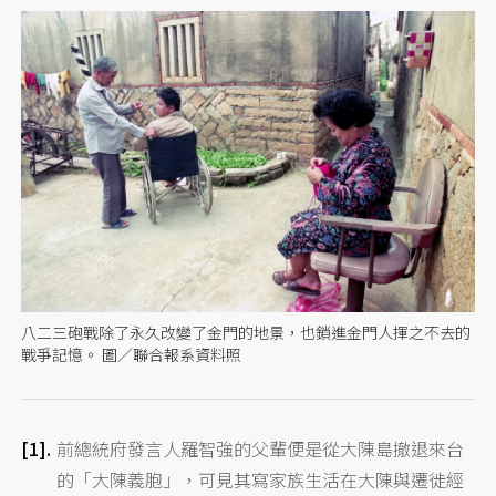
八二三砲戰除了永久改變了金門的地景，也鎖進金門人揮之不去的
戰爭記憶。 圖／聯合報系資料照
前總統府發言人羅智強的父輩便是從大陳島撤退來台
的「大陳義胞」，可見其寫家族生活在大陳與遷徙經