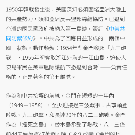
1950年韓戰發生後，美國深知必須圍堵亞洲大陸上
的共產勢力，須和亞洲反共盟邦締結協防。已退到
台灣的國民黨政府被納入第一島鏈，簽訂《
中美共
同防禦條約
》。中共為了回應日益形成的「兩個中
國」狀態，動作頻頻：1954年對金門發起「九三砲
戰」，1955年初奪取浙江外海的一江山島，迫使大
1
陳島軍民在美軍艦隊護航下撤退到
台灣
——負責任
務的，正是著名的第七艦隊。
作為和中共接壤的前線，金門在短短的十年內
（1949－1958），至少迎接過三波戰事：古寧頭登
陸戰、九三砲擊，和長達20年的八二三砲戰。金門
作為「擋死之島」，替本島承受了熱戰，八二三僅
前44天便落彈47萬發。除了永久改變了金門的地