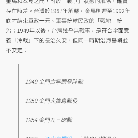
金馬和本島之間，對於「戰爭」狀態的解除，確實
存在時差。台灣於1987年解嚴，金馬則遲至1992年
底才結束軍政一元、軍事統轄民政的「戰地」統
治；1949年以後，台灣幾乎無戰事，是符合字面意
義「冷戰」下的長治久安，但同一時期沿海島嶼並
不安定：
1949 金門古寧頭登陸戰
1950 金門大擔島戰役
1954 金門九三砲戰