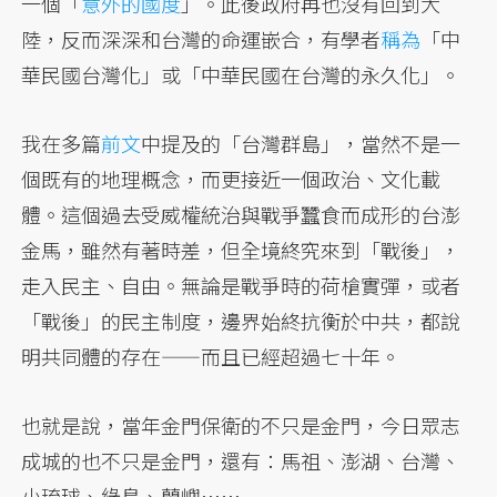
一個「
意外的國度
」。此後政府再也沒有回到大
陸，反而深深和台灣的命運嵌合，有學者
稱為
「中
華民國台灣化」或「中華民國在台灣的永久化」。
我在多篇
前文
中提及的「台灣群島」，當然不是一
個既有的地理概念，而更接近一個政治、文化載
體。這個過去受威權統治與戰爭蠶食而成形的台澎
金馬，雖然有著時差，但全境終究來到「戰後」，
走入民主、自由。無論是戰爭時的荷槍實彈，或者
「戰後」的民主制度，邊界始終抗衡於中共，都說
明共同體的存在——而且已經超過七十年。
也就是說，當年金門保衛的不只是金門，今日眾志
成城的也不只是金門，還有：馬祖、澎湖、台灣、
小琉球、綠島、蘭嶼……