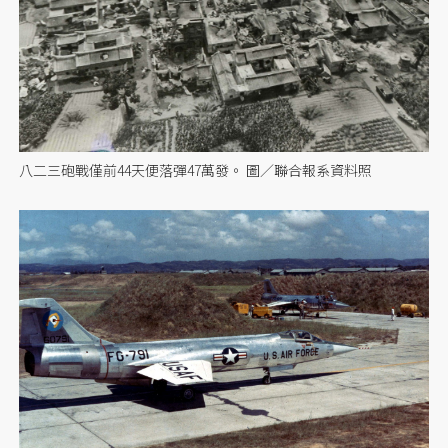
八二三砲戰僅前44天便落彈47萬發。 圖／聯合報系資料照