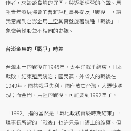
作者，來談談島嶼的異同，與返鄉經營的心聲。馬
祖青年發展協會的曹雅評理事長提及「戰後」，讓
我意識到台澎金馬上空其實盤旋著幾種「戰後」，
象徵著幾股並不相同的史觀。
台澎金馬的「戰爭」時差
台灣本土的戰後在1945年，太平洋戰爭結束，日本
戰敗，結束殖民統治；國民黨、外省人的戰後在
1949年，國共戰爭失利，國府敗亡台灣，大遷徙湧
現；而金門、馬祖的戰後，可能要到1992年了。
「1992」指的當然是「戰地政務實驗時期結束」，
理事長所謂的「戰後」也許只是口語上的縮寫。但