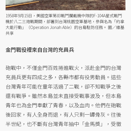
1958年9月15日，美國空軍第83戰鬥攔截機中隊的F-104A星式戰鬥
機於八二三炮戰期間，部署到台灣桃園空軍基地，參與名為「約拿
大能行動」（Operation Jonah Able）的台島駐防任務。 圖／維基
共享
金門戰役裡來自台灣的充員兵
砲戰中，不僅金門百姓捲進戰火，派赴金門的台灣
充員兵更有四成之多，各縣市都有役男動員。這些
台灣青年可能在童年活過了二戰，卻不知戰爭之後
還有戰爭。雖然本島並未直接受戰事波及，但本島
青年也為金門奉獻了青春，以及血肉。他們在砲戰
後回家，有人全身而退，有人只剩一罈骨灰。往後
半世紀，也不斷有台灣青年抽中「金馬獎」，受徵