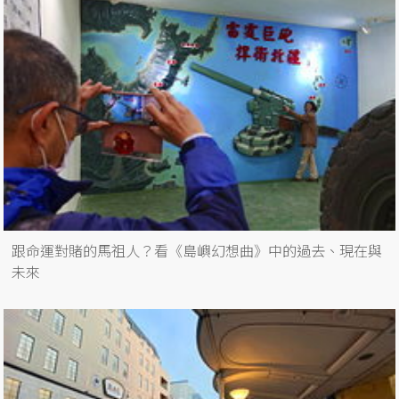
跟命運對賭的馬祖人？看《島嶼幻想曲》中的過去、現在與
未來