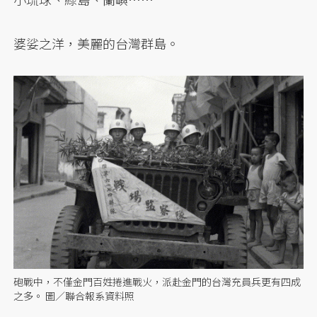
婆娑之洋，美麗的台灣群島。
砲戰中，不僅金門百姓捲進戰火，派赴金門的台灣充員兵更有四成
之多。 圖／聯合報系資料照