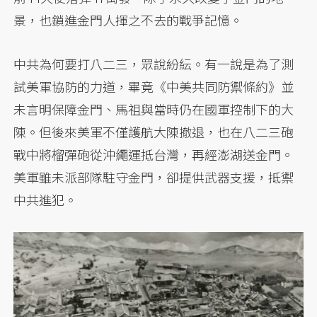
景，也鎖進金門人揮之不去的戰爭記憶。
中共為何要打八二三，眾說紛紜。有一說是為了測
試美軍協防的力道，畢竟《中美共同防禦條約》並
未言明保障金門、馬祖與當時仍在國軍控制下的大
陳。但後來美軍不僅護航大陳撤退，也在八二三砲
戰中將榴彈砲從沖繩運抵台灣，再經澎湖送金門。
美軍雖未派部隊駐守金門，卻提供武器支援，抵禦
中共進犯。