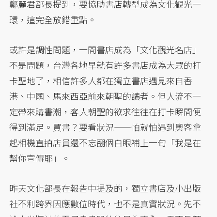
鄭麗君部長提到，要協助書店轉型成為文化觀光一
環，這完全放錯重點。
或許是調性問題，一間書店成為「文化觀光名店」
不是問題，台灣各地早就有許多書店成為大眾的打
卡聖地了，相信許多人都在獨立書店遇見來自香
港、中國、馬來西亞前來朝聖的讀者。但人流不一
定帶來購書潮，客人朝聖的欲求往往在打卡瞬間便
得到滿足。買書？要看狀況——怕就怕遇到奧客拿
起相機直拍店員還不忘翻個白眼補上一句「我是在
幫你宣傳耶」。
昨天文化部長在報告中提及的，獨立書店及小出版
社不利跨界因應數位時代，也不是真實狀況。先不