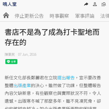
停止更新公告
時事觀察
軍事評論
法
書店不是為了成為打卡聖地而
存在的
陳夏民
07 Jun, 2016
新任文化部長鄭麗君在立院
提出報告
，宣示要改善
整體
出版產業
的決心。雖然做了功課，但整體報告
內容欠缺新意，有些觀察也與實際狀況不符，令人
遺憾。出版寒冬喊了那麼多年，雖不見凍死骨，卻
也的確越來越冷。如今出版產業所面臨的困境當