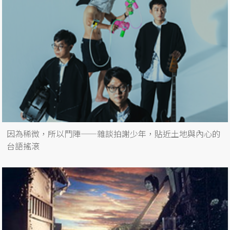
因為稀微，所以鬥陣——雜談拍謝少年，貼近土地與內心的
台語搖滾