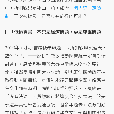
中，折扣戰只是冰山一角，如今「
圖書統一定價
制
」再次被提及，是否真有施行的可能？
▎「低價賣書」不只是經濟問題，更是尊嚴問題
2010年，小小書房便舉辦過「『折扣戰烽火連天，
誰倖存？』——反折扣戰＆推動圖書統一定價制研
討會」，席間郝明義等業界重量級人物也列席討
論，雖然當時引起大眾討論，卻也無法撼動政府採
取行動。圖書統一定價制永遠只聞樓梯響，龍應台
任文化部長時期，面對出版業的要求，回覆總是
「沒有法源」，貿然執行將違反公平交易法，於是
永遠與其他部會溝通協調。但多年過去，法源到底
在哪裡？新政府是否有辦法建立文化部與相關部會