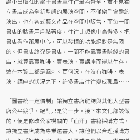
論小出版社的電子書書單往往最為齊全，君不見獨
立書店成為全新型態的展演空間，不僅樂手會邀約
演出，也有各式藝文產品在空間中販售，而每一間
書店的臉書用戶黏著度，往往比想像中高得多。把
書店看作策展中心，可以發揮的功能絕對是無限
的。但書店終究是書店，一間不能靠賣書賺錢的書
店，就算靠賣咖啡、賣表演、賣講座而得以生存，
這在本質上都是諷刺。更何況，在沒有咖啡、表
演、講座的狀況之下，許多書店往往變成孤島……
「圖書統一定價制」讓獨立書店能夠與其他大型書
店公平競爭，絕對只是第一步。接下來文化部該做
的，便是修改公家機關的「血汗」書籍採購方式，
讓獨立書店成為專業選書人，讓他們以合理採購方