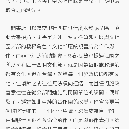
案，把「好的內容」帶入社區或是學校，再從中賺
取合理的利潤。
一間書店可以為當地社區提供什麼服務呢？除了協
助大宗採買、開書單之外，便是擔負起社區與文化
圈／部的橋樑角色。文化部應該視書店為合作夥
伴，而非單純的補助對象。鄭部長曾經提過法國之
所以擁有四十四個文化部，就是因為每個施政環節
都有文化。但在台灣，就算每一個施政環節都有文
化，但環節之間往往無法橫向連結，而且任何施政
善意往往在從公部門連結到民間單位的瞬間，便斷
裂了。透過如此單純的合作關係改變，你會發現當
初嗷嗷待哺的一百個小小負擔，忽然成為自己的一
百個夥伴。你不會命令夥伴，而是與夥伴溝通。透