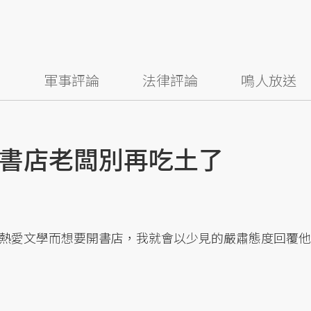
察
軍事評論
法律評論
鳴人放送
書店老闆別再吃土了
熱愛文學而想要開書店，我就會以少見的嚴肅態度回覆他