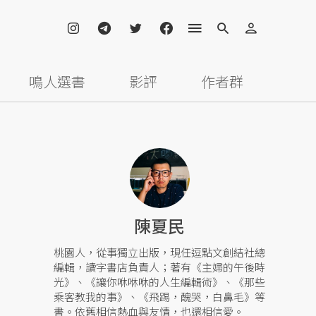
鳴人選書
影評
作者群
陳夏民
桃園人，從事獨立出版，現任逗點文創結社總
編輯，讀字書店負責人；著有《主婦的午後時
光》、《讓你咻咻咻的人生編輯術》、《那些
乘客教我的事》、《飛踢，醜哭，白鼻毛》等
書。依舊相信熱血與友情，也還相信愛。