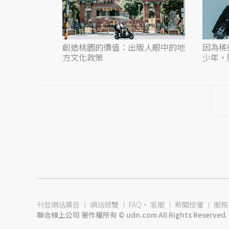
創造桃園的價值：出版人眼中的地
因為稀
方文化政策
少年，
刊登網站廣告
︱
網站總覽
︱
FAQ
‧
客服
︱
新聞授權
︱
服務
聯合線上公司 著作權所有 © udn.com All Rights Reserved.