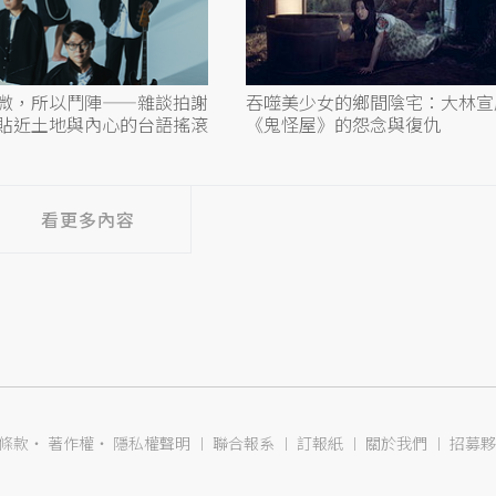
微，所以鬥陣——雜談拍謝
吞噬美少女的鄉間陰宅：大林宣
貼近土地與內心的台語搖滾
《鬼怪屋》的怨念與復仇
看更多內容
條款
‧
著作權
‧
隱私權聲明
︱
聯合報系
︱
訂報紙
︱
關於我們
︱
招募夥