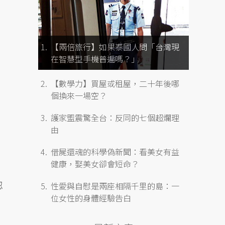
【兩倍旅行】如果泰國人問「台灣現
在智慧型手機普遍嗎？」
【數學力】買屋或租屋，二十年後哪
個換來一場空？
護家盟震驚全台：反同的七個超爛理
由
借屍還魂的科學偽新聞：看美女有益
健康，娶美女卻會短命？
忍
性愛與自慰是兩座相隔千里的島：一
位女性的身體經驗告白