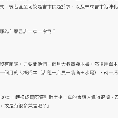
式。後者甚至可說是書市供過於求、以及未來書市泡沫化
那為什麼書店一家一家倒？
沒有賺錢，只要問他們一個月大概賣幾本書，然後用單本
一個月的大概成本（店租＋店員＋裝潢＋水電），就一清
800本，轉換成實際獲利數字後，真的會讓人覺得很虛，
，或是有很多兼差吧？」