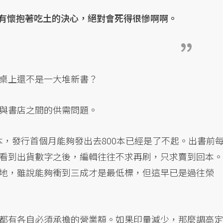
有懷抱著吃土的決心，絕對會死得很慘啊啊。
桌上還不是一大堆新書？
與書店之間的供需問題。
0本，發行首個月能夠發出去800本已經是了不起。出書前
看到出貨數字之後，編輯往往不求再刷，只求賣到回本。
地，雖說能夠衝到三成才是最低標，但這早已是過往榮
都有各自必須承擔的營業額。如果印量減少，那麼調高定