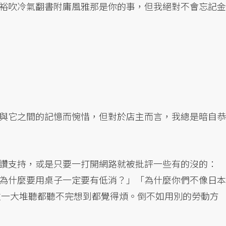
裕吹冷氣翻書附庸風雅那是你的事，但我絕對不會忘記金
與它之間的記憶而惋惜，但對於店主而言，我總是暗自恭
讚支持，或是只要一打開網路就被批評一些有的沒的：
為什麼要用桌子一定要有低消？」「為什麼你們不像日本
啪啦一大堆聽都聽不完想到都覺得煩。倒不如用別的勞動方