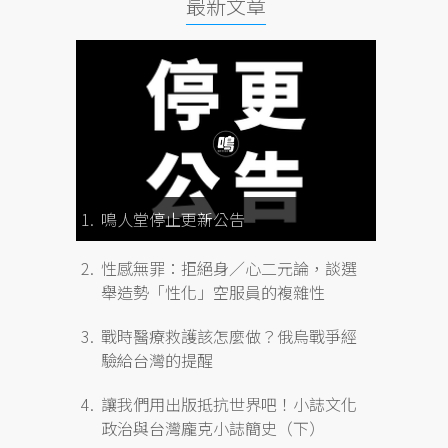
最新文章
鳴人堂停止更新公告
性感無罪：拒絕身／心二元論，談選
舉造勢「性化」空服員的複雜性
戰時醫療救護該怎麼做？俄烏戰爭經
驗給台灣的提醒
讓我們用出版抵抗世界吧！小誌文化
政治與台灣龐克小誌簡史（下）