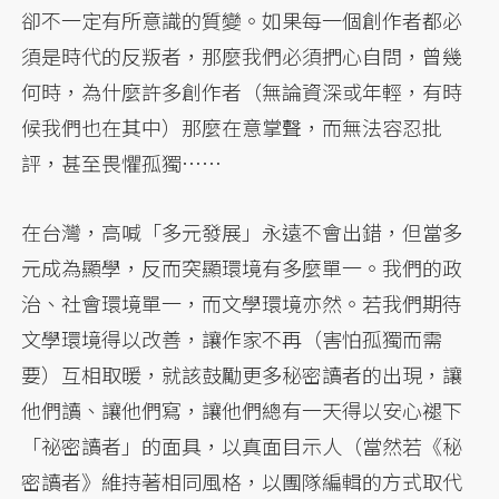
卻不一定有所意識的質變。如果每一個創作者都必
須是時代的反叛者，那麼我們必須捫心自問，曾幾
何時，為什麼許多創作者（無論資深或年輕，有時
候我們也在其中）那麼在意掌聲，而無法容忍批
評，甚至畏懼孤獨……
在台灣，高喊「多元發展」永遠不會出錯，但當多
元成為顯學，反而突顯環境有多麼單一。我們的政
治、社會環境單一，而文學環境亦然。若我們期待
文學環境得以改善，讓作家不再（害怕孤獨而需
要）互相取暖，就該鼓勵更多秘密讀者的出現，讓
他們讀、讓他們寫，讓他們總有一天得以安心褪下
「祕密讀者」的面具，以真面目示人（當然若《秘
密讀者》維持著相同風格，以團隊編輯的方式取代