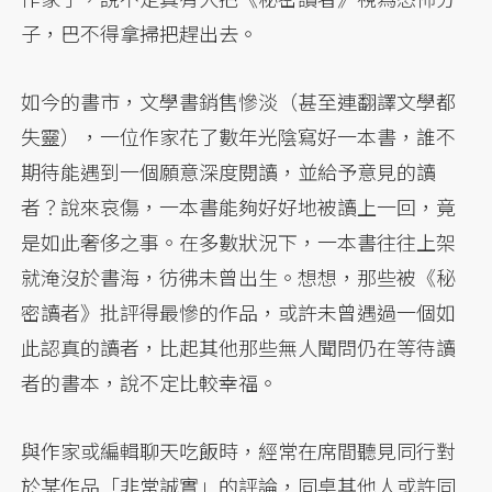
子，巴不得拿掃把趕出去。
如今的書市，文學書銷售慘淡（甚至連翻譯文學都
失靈），一位作家花了數年光陰寫好一本書，誰不
期待能遇到一個願意深度閱讀，並給予意見的讀
者？說來哀傷，一本書能夠好好地被讀上一回，竟
是如此奢侈之事。在多數狀況下，一本書往往上架
就淹沒於書海，彷彿未曾出生。想想，那些被《秘
密讀者》批評得最慘的作品，或許未曾遇過一個如
此認真的讀者，比起其他那些無人聞問仍在等待讀
者的書本，說不定比較幸福。
與作家或編輯聊天吃飯時，經常在席間聽見同行對
於某作品「非常誠實」的評論，同桌其他人或許同