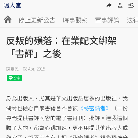
停止更新公告
時事觀察
軍事評論
法
反叛的殞落：在業配文綁架
「書評」之後
陳夏民
08 Apr, 2015
身為出版人，尤其是華文出版品居多的出版社，我
偶爾也擔心自家書籍會不會被
《秘密讀者》
（一份
專門提供書評內容的電子書月刊）批評。連我這個
膽子大的，都會心跳加速，更不用提其他出版人或
作家了，說不定真有人把《秘密讀者》視為恐怖分