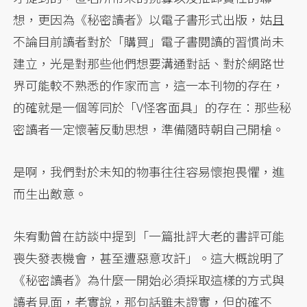
想，更因為《秘密讀者》以電子書形式出版，姑且
不論目前讀者對於「購買」電子書閱讀的習慣尚未
建立，光是對那些他們想要溝通對話、對於網路世
界可能較不熟悉的作家而言，這一本刊物的存在，
的確就是一個等同於「V怪客面具」的存在：那些秘
密讀者一定懷著反動思想，準備隨時朝自己開槍。
是啊，我們對於未知的物事往往容易懷抱畏懼，進
而生出敵意。
朱宥勳曾在訪談中提到「一篇批評大老的書評可能
喪失發表機會，甚至遭惡意攻訐」。這大概說明了
《秘密讀者》為什麼一開始必須採取這樣的方式與
讀者見面，老實說，那句話雖未證實，但的確不