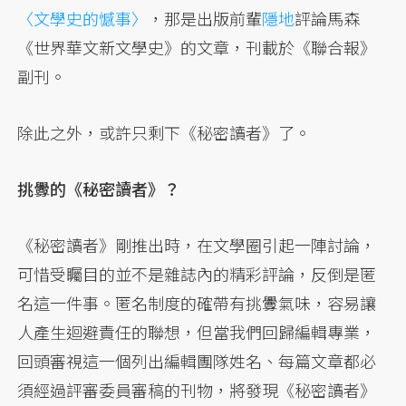
〈文學史的憾事〉
，那是出版前輩
隱地
評論馬森
《世界華文新文學史》的文章，刊載於《聯合報》
副刊。
除此之外，或許只剩下《秘密讀者》了。
挑釁的《秘密讀者》？
《秘密讀者》剛推出時，在文學圈引起一陣討論，
可惜受矚目的並不是雜誌內的精彩評論，反倒是匿
名這一件事。匿名制度的確帶有挑釁氣味，容易讓
人產生迴避責任的聯想，但當我們回歸編輯專業，
回頭審視這一個列出編輯團隊姓名、每篇文章都必
須經過評審委員審稿的刊物，將發現《秘密讀者》