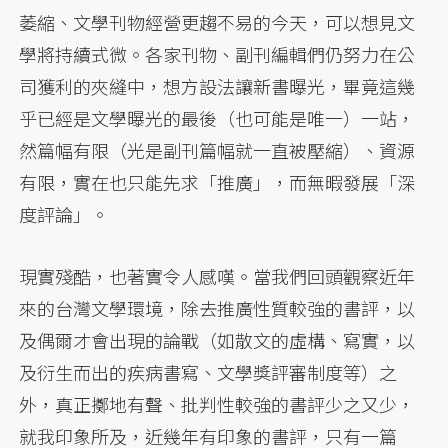
萎縮、文學刊物經營更趨不易的今天，可以想見文
學將持續式微。各家刊物、副刊編輯們仍努力在公
司獲利的夾縫中，想方設法讓新書曝光，畢竟這幾
乎已經是文學曝光的最後（也可能是唯一）一站，
然篇幅有限（光是副刊篇幅就一直被壓縮）、資源
有限，實在也只能先求「推廣」，而無暇發展「深
度評論」。
現實殘酷，也著實令人感嘆。當我們回頭觀察近年
來的台灣文學環境，除去推廣性質較強的書評，以
及偶爾才會出現的論戰（如散文的虛構、寫實，以
及衍生而出的疾病書寫、文學獎評審制度等）之
外，真正擲地有聲、批判性較強的書評少之又少，
就我印象所及，近幾年有印象的書評，只有一篇