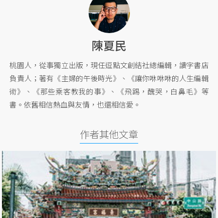
陳夏民
桃園人，從事獨立出版，現任逗點文創結社總編輯，讀字書店
負責人；著有《主婦的午後時光》、《讓你咻咻咻的人生編輯
術》、《那些乘客教我的事》、《飛踢，醜哭，白鼻毛》等
書。依舊相信熱血與友情，也還相信愛。
作者其他文章