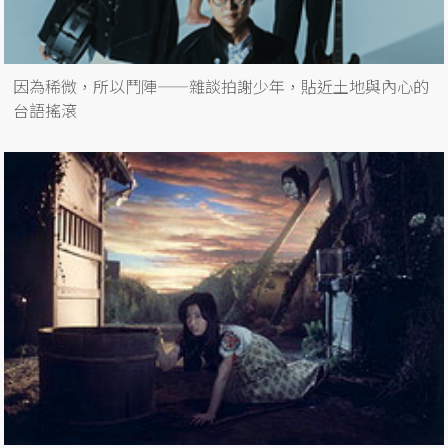
因為稀微，所以鬥陣——雜談拍謝少年，貼近土地與內心的
台語搖滾