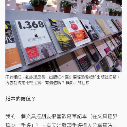
不論報紙、雜誌還是書，出版紙本至少要經過編輯和出版社把關，
內容就肯定比較扎實、有價值嗎？ 攝影／許伯崧
紙本的價值？
我的一個文具控朋友很喜歡寫筆記本（在文具控界
稱為「手帳」），有天她發現手帳達人分享寫法，