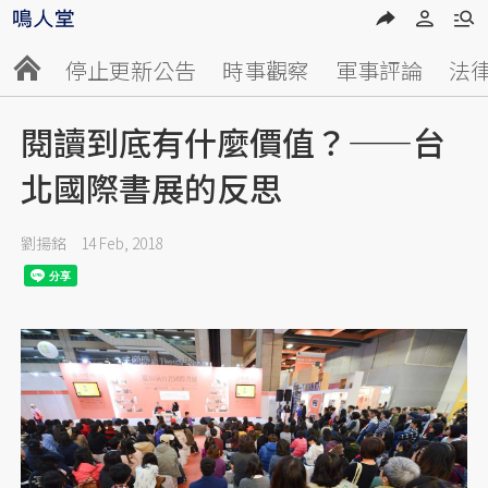
停止更新公告
時事觀察
軍事評論
法
閱讀到底有什麼價值？——台
北國際書展的反思
劉揚銘
14 Feb, 2018