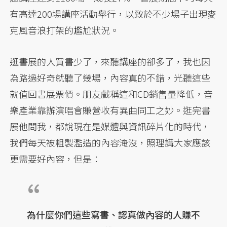
有高達200場講座活動舉行，以致於不少場子出現麥
克風音浪打架的尷尬狀況。
逛書展的人買書少了，來聽講座的卻多了，我也因
為路過好奇就聽了幾場，內容真的不錯，光聽這些
就值回書展票價。朋友戲稱這和CD銷售量降低，音
樂產業靠辦演唱會賺營收有異曲同工之妙。逛完書
展他問我，都說現在是媒體與資訊碎片化的時代，
我們每天被粗製濫造的內容淹沒，照理講大家應該
更需要好內容，但是：
為什麼你們這些寫書、認真做內容的人賺不