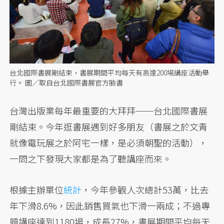
台北國際書展剛結束，書展期間平均每天有高達200場講座活動舉
行。 圖／取自台北國際書展官方臉書
台灣出版業每年最重要的大拜拜──台北國際書展
剛結束。今年逛書展遇到好多朋友（書展之於文青
就像電玩展之於阿宅一樣，是必須朝聖的活動），
一問之下發現大家都是為了聽講座而來。
根據主辦單位
統計
，今年參觀人次總計53萬，比去
年下滑8.6%，因此銷售買氣也下滑一兩成；不過專
題講座達到1180場，成長27%，書展期間平均每天