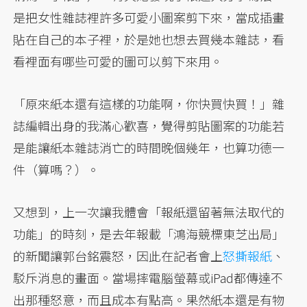
是把女性雜誌裡許多可愛小圖案剪下來，當成插畫
貼在自己的本子裡，於是她也想去買幾本雜誌，看
看裡面有哪些可愛的圖可以剪下來用。
「原來紙本還有這樣的功能啊，你快買快買！」雜
誌編輯出身的我滿心歡喜，覺得剪貼圖案的功能若
是能讓紙本雜誌消亡的時間晚個幾年，也算功德一
件（算嗎？）。
又想到，上一次讓我體會「報紙還留著無法取代的
功能」的時刻，是去年報載「鴻海競標東芝出局」
的新聞讓郭台銘震怒，因此在記者會上
怒撕報紙
、
駁斥消息的畫面。當場摔電腦螢幕或iPad都傳達不
出那種怒意，而且成本有點高。果然紙本還是有物