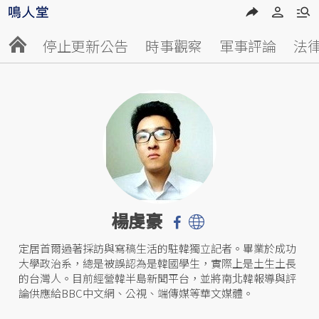
停止更新公告
時事觀察
軍事評論
法
楊虔豪
定居首爾過著採訪與寫稿生活的駐韓獨立記者。畢業於成功
大學政治系，總是被誤認為是韓國學生，實際上是土生土長
的台灣人。目前經營韓半島新聞平台，並將南北韓報導與評
論供應給BBC中文網、公視、端傳媒等華文媒體。