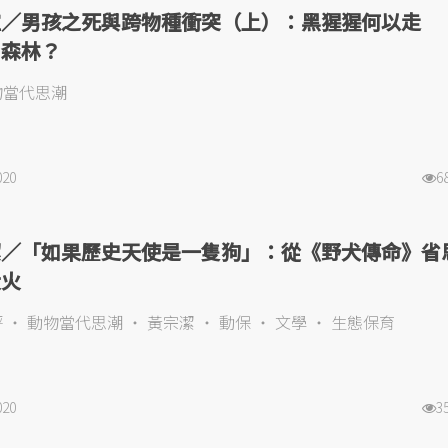
瑄／男孩之死與跨物種衝突（上）：黑猩猩何以走
」森林？
物當代思潮
020
6
潔／「如果歷史天使是一隻狗」：從《野犬傳命》省
大火
評
動物當代思潮
黃宗潔
動保
文學
生態保育
020
3