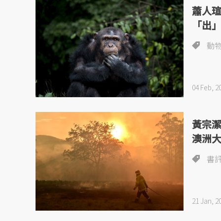
蕭人
「出
動
04 Feb, 2
黃宗
澳洲
書
21 Jan, 2