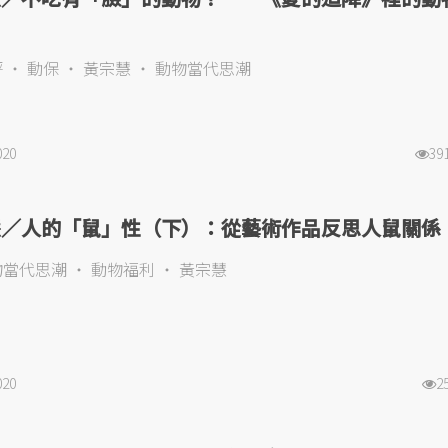
評
動保
黃宗慧
動物當代思潮
020
39
慧／人的「鼠」性（下）：從藝術作品反思人鼠關係
物當代思潮
動物福利
黃宗慧
020
2