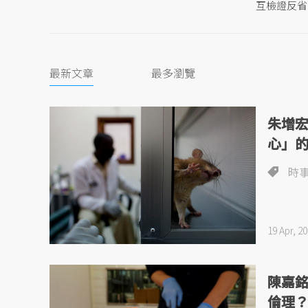
互檢證反省
最新文章
最多瀏覽
朱增宏
心」
時
19 Apr, 2
陳嘉
倫理