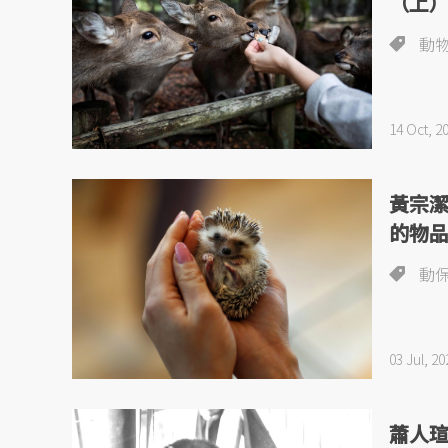
（上
動
14 Oct, 2
黃宗
的物
動
03 Jul, 20
蕭人