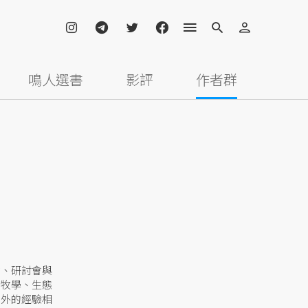
鳴人選書
影評
作者群
會、研討會與
畜牧學、生態
國外的經驗相