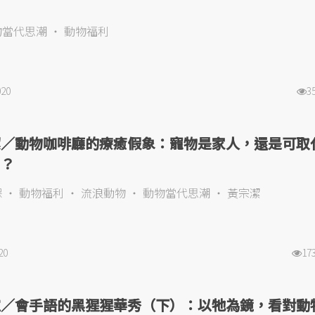
）
物當代思潮
動物福利
020
3
潔／動物咖啡廳的療癒假象：寵物是家人，還是可取
品？
保
動物福利
流浪動物
動物當代思潮
黃宗潔
20
17
瑄／會手語的黑猩猩華秀（下）：以牠為鏡，看對動