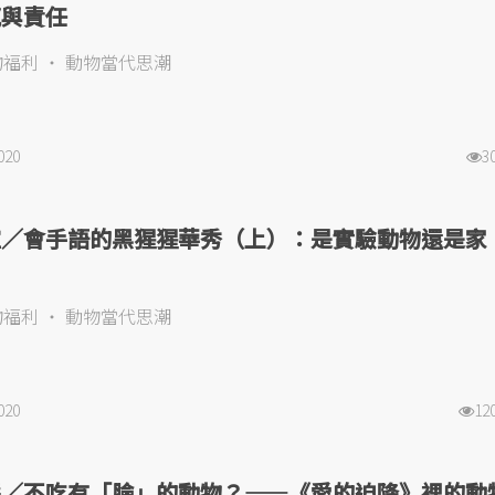
感與責任
物福利
動物當代思潮
020
3
瑄／會手語的黑猩猩華秀（上）：是實驗動物還是家
物福利
動物當代思潮
020
12
慧／不吃有「臉」的動物？——《愛的迫降》裡的動