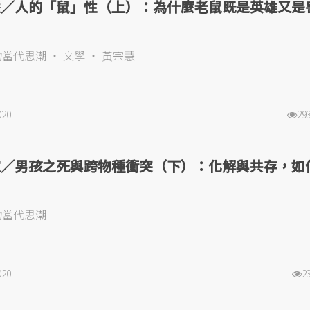
慧／人的「鼠」性（上）：為什麼老鼠既是英雄又是
物當代思潮
文學
黃宗慧
020
29
瑄／男孩之死與跨物種衝突（下）：化解與共存，如
？
物當代思潮
020
2