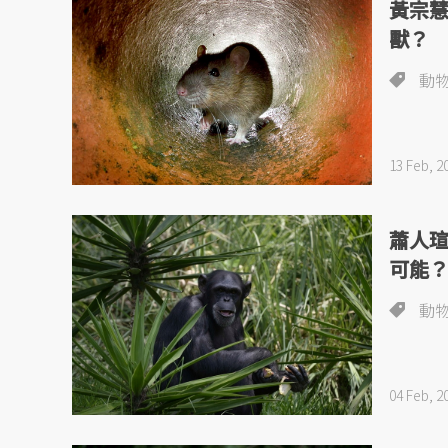
黃宗
獸？
動
13 Feb, 2
蕭人
可能
動
04 Feb, 2