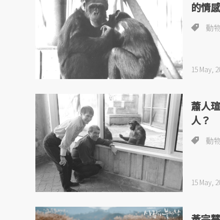
的情
動
15 May, 2
蕭人
人？
動
15 May, 2
黃宗