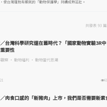
，使台灣蓬勃有朝氣的「動物保護學」持續成熟茁壯。
共發表 93 
／台灣科學研究還在舊時代？「國家動物實驗3R中
的重要性
事觀察
動物福利
動物當代思潮
021
6
銘／肉食口感的「新豬肉」上市，我們是否需要新素
？