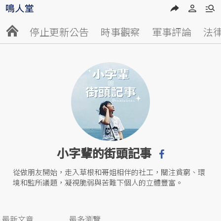
停止更新公告
時事觀察
軍事評論
法
小字輩的街頭記事
從做朋友開始，走入草根和哥姐相伴的社工，關注貧窮、環
境和監所議題，凝視脆弱與苦難下個人的立體豐富。
最新文章
最多瀏覽