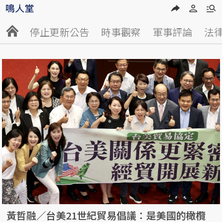
停止更新公告
時事觀察
軍事評論
法
黃哲融／台美21世紀貿易倡議：是美國的橄欖