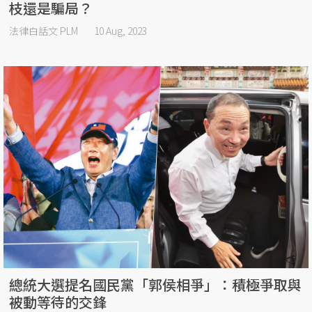
枝還是騙局？
法律白話文 PLM
10 Aug, 2023
總統大選提名國民黨「郭侯相爭」：積極爭取與
被動等待的交鋒