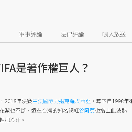
察
軍事評論
法律評論
鳴人放送
IFA是著作權巨人？
2018年決賽
由法國隊力退克羅埃西亞
，奪下自1998年
花絮也不斷，遠在台灣的知名網紅
谷阿莫
也搭上此波熱
捏把冷汗。