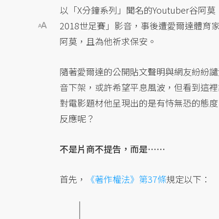
以「X分鐘系列」聞名的Youtuber谷
2018世足賽」影音，事後遭愛爾達體育
阿莫，且為他祈求保安。
隨著愛爾達的公開貼文聲明與網友紛紛譴
音下架，或許希望平息風波，但看到這裡
對電影題材他呈現出的是有恃無恐的態度
反應呢？
不是片商不提告，而是……
首先，
《著作權法》第37條
規定以下：