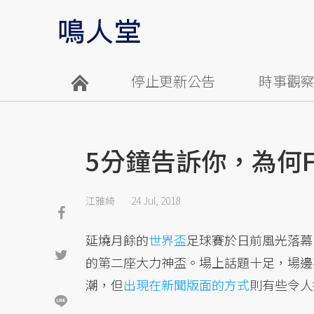
停止更新公告
時事觀
5分鐘告訴你，為何F
江雅綺
24 Jul, 2018
延燒月餘的
世界盃
足球賽於日前風光落幕，
的第二座大力神盃。場上話題十足，場邊
潮，但
出現在新聞版面的方式
則有些令人