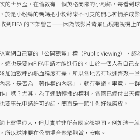
次的世界盃，在倫敦有一個英格蘭隊的小粉絲，每看到球
，於是小粉絲的媽媽把小粉絲樂不可支的開心神情拍成影
馬上收到FIFA 的下架警告——因為該影片背景出現電視機上
網自己寫的「公開觀賞」權（Public Viewing），認
，這也是要向FIFA申請才能進行的。由於一個人看自己支
隊加油歡呼的熱血程度有差，所以各地皆有球迷齊聚一堂
內容，是否為「著作權的內容」，就有爭議。畢竟，一群
作」嗎？尤其，為了運動轉播的權利，各國已經付出天價
也要事先申請許可的話，簡直是一頭牛剝好幾層皮。
在官網上寫得很大，但其實並非所有國家都認同。例如瑞士就
，所以球迷要在公開場合聚眾觀賞，安啦。