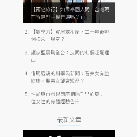
【兩倍旅行】如果泰國人問「台灣現
在智慧型手機普遍嗎？」
【數學力】買屋或租屋，二十年後哪
個換來一場空？
護家盟震驚全台：反同的七個超爛理
由
借屍還魂的科學偽新聞：看美女有益
健康，娶美女卻會短命？
性愛與自慰是兩座相隔千里的島：一
位女性的身體經驗告白
最新文章