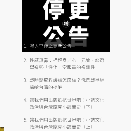
鳴人堂停止更新公告
性感無罪：拒絕身／心二元論，談選
舉造勢「性化」空服員的複雜性
戰時醫療救護該怎麼做？俄烏戰爭經
驗給台灣的提醒
讓我們用出版抵抗世界吧！小誌文化
政治與台灣龐克小誌簡史（下）
讓我們用出版抵抗世界吧！小誌文化
政治與台灣龐克小誌簡史（上）