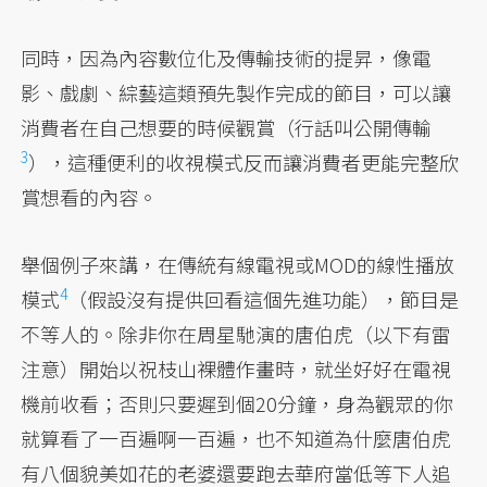
同時，因為內容數位化及傳輸技術的提昇，像電
影、戲劇、綜藝這類預先製作完成的節目，可以讓
消費者在自己想要的時候觀賞（行話叫公開傳輸
3
），這種便利的收視模式反而讓消費者更能完整欣
賞想看的內容。
舉個例子來講，在傳統有線電視或MOD的線性播放
4
模式
（假設沒有提供回看這個先進功能），節目是
不等人的。除非你在周星馳演的唐伯虎（以下有雷
注意）開始以祝枝山裸體作畫時，就坐好好在電視
機前收看；否則只要遲到個20分鐘，身為觀眾的你
就算看了一百遍啊一百遍，也不知道為什麼唐伯虎
有八個貌美如花的老婆還要跑去華府當低等下人追