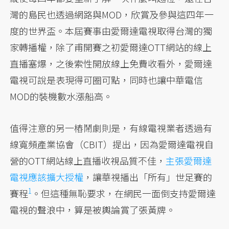
灣的島民也透過網路與MOD，欣賞及參與這四年一
度的世界盃。本屆賽事由愛爾達電視取得台灣的獨
家轉播權，除了甫開賽之初愛爾達OTT網站的線上
直播塞爆，之後索性開放線上免費收看外，愛爾達
電視可說是表現得可圈可點，同時也讓中華電信
MOD的裝機數水漲船高。
值得注意的另一樁鬧劇則是，有線電視業者透過有
線寬頻產業協會（CBIT）提出，因為愛爾達電視自
營的OTT網站線上直播收視品質不佳，
主張愛爾達
電視應該擴大授權
，讓華視播出「所有」世足賽的
1
賽程
。但這種無恥要求，在網民一面倒支持愛爾達
電視的聲浪中，算是被輿論賞了張黃牌。