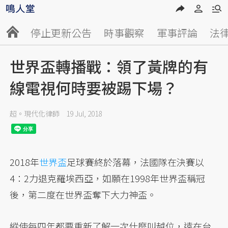
停止更新公告
時事觀察
軍事評論
法
世界盃轉播戰：領了黃牌的有
線電視何時要被踢下場？
超。現代化律師
19 Jul, 2018
2018年
世界盃
足球賽終於落幕，法國隊在決賽以
4：2力退克羅埃西亞，如願在1998年世界盃稱冠
後，第二度在世界盃奪下大力神盃。
縱使每四年都要重新了解一次什麼叫越位，遠在台