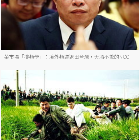
菜市場「排頻學」：境外頻道退出台灣，天塌不驚的NCC