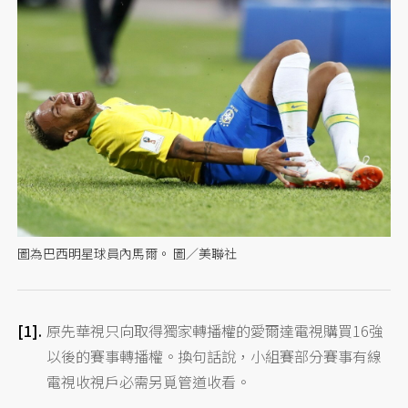
圖為巴西明星球員內馬爾。 圖／美聯社
原先華視只向取得獨家轉播權的愛爾達電視購買16強
以後的賽事轉播權。換句話說，小組賽部分賽事有線
電視收視戶必需另覓管道收看。