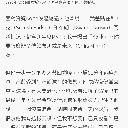
1998年Kobe首度於NBA全明星賽亮相。 圖／美聯社
面對質疑Kobe沒退縮過，他曾說：「我差點在和帕
克（Smush Parker）和布朗（Kwame Brown）同
隊情況下都拿到年度MVP？我一場出手45球，不然
要怎麼辦？傳給布朗或是米恩（Chirs Mihm）
嗎？」
但他一步一步把湖人帶回巔峰，單場81分和兩座冠
軍，高齡受到生涯毀滅性的傷勢，他依然復健並且
重回球場。有人問過他，他怎麼看這拚了命復出的
最後一年，又是希望以什麼樣的形象被人記住？他
說：「一個沒有浪費一點時間浪費一天的球員，我
很感謝我有這樣天賦，但我不想要自己只被看作是
一個有天賦的球員，而是拚了命去達成自己目標，