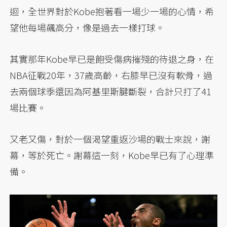
迴，全世界對於Kobe抱著看一場少一場的心情，希
望他每場飆高分，像是過去一樣打球。
其實那年Kobe早已是飽受傷病摧殘的待退之身，在
NBA征戰20年，37歲高齡，右膝早已沒有軟骨，過
去兩個球季還因為阿基里斯腱斷裂，合計只打了41
場比賽。
又老又傷，對於一個渴望重返沙場的戰士來說，謝
幕，等於死亡。謝幕這一刻，Kobe早已有了心理準
備。