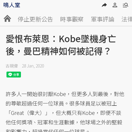
停止更新公告
時事觀察
軍事評論
法
愛恨布萊恩：Kobe墜機身亡
後，曼巴精神如何被記得？
古硯偉
28 Jan, 2020
許多人一開始很討厭Kobe，但更多人到最後，對他
的尊敬超過任何一位球員。很多球員足以被冠上
「Great（偉大）」，但大概只有Kobe，即便不談
他任何獎項、冠軍和生涯數據，他球場之外的堅毅
和影響力，超過當代任何一位球星。