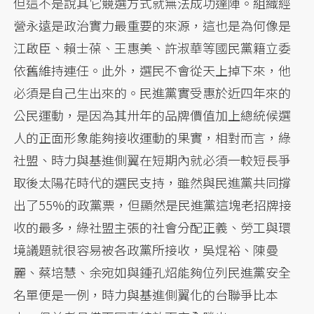
但這不是說其它競選方式就無法成功達陣。組織經
營永遠是政治實力最重要的來源，這也是為何像是
江啟臣、賴士葆、王惠美、許淑華等國民黨籍立委
依舊維持連任。此外，選民不會從天上掉下來，他
必須是自己生出來的。民進黨實受惠於近四年來的
公民運動，是因為其卅年的品牌價值加上總統候選
人的正面形象能夠接收運動的果實，相對而言，綠
社盟、時力與基進側翼在短期內就必須一較短長爭
取後太陽花時代的選民支持，雖然與民進黨共同撐
出了55%的政黨票，但顯然是民進黨這塊老招牌接
收的最多，綠社盟主張的社會分配正義、勞工與環
境議題就很容易被各政黨所接收，吳焜裕、陳曼
麗、蔡培慧、余宛如與鍾孔炤能夠位列民進黨安全
名單便是一例，時力與基進側翼化的台聯爭比本