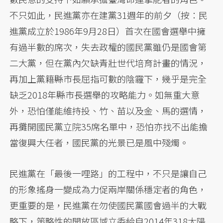
不只如此，民進黨亦在建黨31週年的前夕（按：民
進黨成立於1986年9月28日）首次在國會選舉中擁
有過半數的席次，失去政權的國民黨雖仍是國會第
二大黨，但在黨內欠缺青壯世代培育計畫的情況，
再加上黨籍縣市長屈指可數的陰霾下，幾乎是完全
缺乏2018年縣市長選舉的攻略能力。如無重大意
外，恐怕僅能維持投、竹、苗以及金、馬的選情，
再攤開國民黨立院35席名單中，恐怕亦找不出能擔
當復興大任者，國民黨的光景已是風中殘燭。
民進黨在「最後一哩路」的工程中，不只是讓自己
的形象搖身一變成為力促兩岸關係穩定者的角色，
更重要的是，民進黨在勿使國民黨國會過半的大戰
略下，策略性的開放區域立委給自2014年318太陽