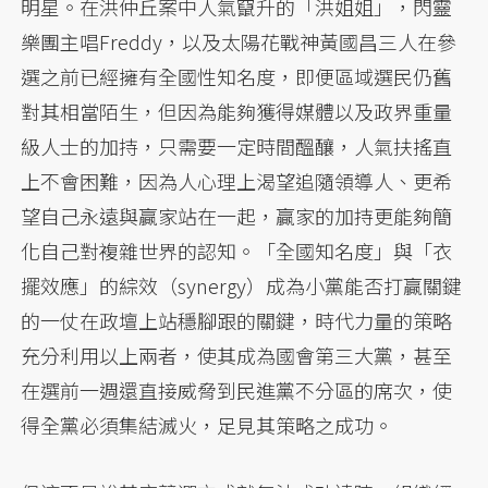
明星。在洪仲丘案中人氣竄升的「洪姐姐」，閃靈
樂團主唱Freddy，以及太陽花戰神黃國昌三人在參
選之前已經擁有全國性知名度，即便區域選民仍舊
對其相當陌生，但因為能夠獲得媒體以及政界重量
級人士的加持，只需要一定時間醞釀，人氣扶搖直
上不會困難，因為人心理上渴望追隨領導人、更希
望自己永遠與贏家站在一起，贏家的加持更能夠簡
化自己對複雜世界的認知。「全國知名度」與「衣
擺效應」的綜效（synergy）成為小黨能否打贏關鍵
的一仗在政壇上站穩腳跟的關鍵，時代力量的策略
充分利用以上兩者，使其成為國會第三大黨，甚至
在選前一週還直接威脅到民進黨不分區的席次，使
得全黨必須集結滅火，足見其策略之成功。