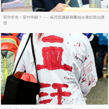
祝你好走，望你早歸？——吳茂昆請辭與團結台灣的政治隨
想