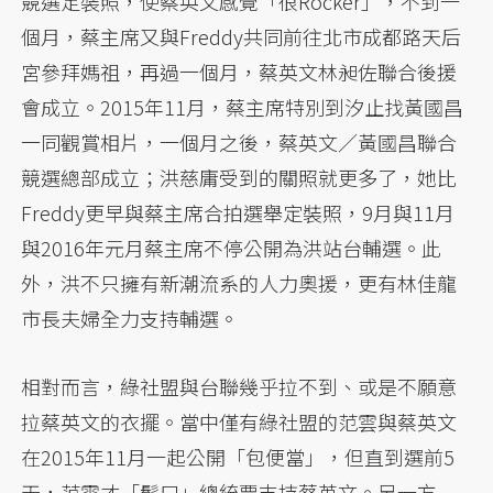
競選定裝照，使蔡英文感覺「很Rocker」，不到一
個月，蔡主席又與Freddy共同前往北市成都路天后
宮參拜媽祖，再過一個月，蔡英文林昶佐聯合後援
會成立。2015年11月，蔡主席特別到汐止找黃國昌
一同觀賞相片，一個月之後，蔡英文／黃國昌聯合
競選總部成立；洪慈庸受到的關照就更多了，她比
Freddy更早與蔡主席合拍選舉定裝照，9月與11月
與2016年元月蔡主席不停公開為洪站台輔選。此
外，洪不只擁有新潮流系的人力奧援，更有林佳龍
市長夫婦全力支持輔選。
相對而言，綠社盟與台聯幾乎拉不到、或是不願意
拉蔡英文的衣擺。當中僅有綠社盟的范雲與蔡英文
在2015年11月一起公開「包便當」，但直到選前5
天，范雲才「鬆口」總統票支持蔡英文。另一方