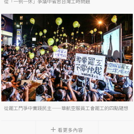
從「一例一休」爭議中省思台灣工時問題
從罷工鬥爭中實踐民主——華航空服員工會罷工的四點隨想
看更多內容