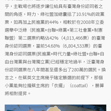
乎，主戰場也將逐步讓位給具有臺灣身份認同者之
間的角逐，時力、綠社盟加總囊括了10.91%的政黨
票，如再加上民進黨的44%，相較於在2008年立委
選舉中泛綠（民進黨+台聯+綠黨+第三社會黨+制憲
聯盟）第二選票約略佔42%（4,013,466票）的臺灣
身份認同選票，當前54.68%（6,804,533票）的臺
灣身份認同選票(民進黨+時代力量+綠社盟+台聯+自
由台灣黨與台灣獨立黨)已經穩定地過半，泛臺灣身
份認同選票在八年間甚至還多出了280萬的選民。換
言之，在蔡英文主席幾乎賭定勝選的前提下，那個
小黨能夠拉攏蔡主席的「衣擺」（coattail），勝算
將相對提昇。