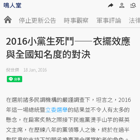
停止更新公告
時事觀察
軍事評論
法
2016小黨生死鬥——衣擺效應
與全國知名度的對決
倪世傑
18 Jan, 2016
在選前諸多民調機構的嚴謹調查下，坦言之，2016
年這一場總統暨
立委選舉
的結果並不令人有太多的
懸念，在扁案炙熱之際接下民進黨燙手山芋的蔡英
文主席，在歷練八年的黨領導人之後，終於在過半
數民意的支持下如願承擔臺灣命運掌舵者的角色。