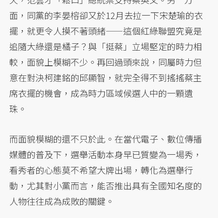
面，同黨的李晏榕卻又於12月去拉一下宋楚瑜的衣
擺，就更令人摸不著頭緒——這個紅綠聯盟究竟是
追隨大綠還是橘子？與「挺蔡」立場堅定的時力相
較，面貌上模糊不少。再回過頭來說，同屬時力但
意在對決柯建銘的邱顯智，就完全得不到搖搖蔡主
席衣擺的機會，成為時力區域候選人中的一顆遺
珠。
而面貌模糊的還不只於此。在當代電子、數位傳播
媒體的普及下，選舉活動本身早已質變為一場秀，
看秀者的心態莫不希望大牌出場，轉化為選舉行
動，尤其對小黨而言，能否推出具有全國知名度的
人物往往成為成敗的關鍵。