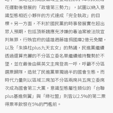
花運動後發展的「政壇第三勢力」，試圖以納入意
識型態相近小夥伴的方式達成「完全執政」的目
標。另一方面，不利於國民黨的時事發展實在超出
眾人預期，包括頂新魏應充涉嫌的毒油案被法院宣
判無罪，行賄官府的遠雄趙藤雄捐國庫2億元免關，
以及「朱換柱plus九天玄女」的熱議，民進黨繼續
透過還算亮麗的不分區立委名單繼續維持聲勢於不
墜，並在最後由蔡英文主席登高一呼，呼籲不分區
選票歸隊，造就了民進黨單獨過半的國會生態。而
時代力量則以區域三席加不分區兩席共五席立委席
次成為國會第三大黨，意識型態屬性類似的「台聯
plus基進側翼」與「綠社盟」則皆以2.5%的第二票
得票率飲恨在5%的門檻前。