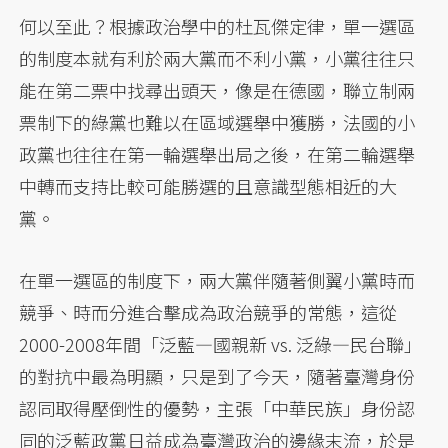
何以至此？根據政治學中的杜瓦傑定律，單一選區
的制度本就有利於兩大黨而不利小黨，小黨往往只
能在第二票中找尋出頭天，像是在德國，聯立制兩
票制下的綠黨也難以在區域選舉中獲勝，法國的小
政黨也往往在第一輪選舉出局之後，在第二輪選舉
中轉而支持比較可能勝選的且意識型態相近的大
黨。
在單一選區的制度下，兩大黨伴隨著側翼小黨時而
競爭、時而分進合擊成為政治競爭的常態，這從
2000-2008年間「泛藍—國親新 vs. 泛綠—民台聯」
的對抗中最為明顯，只是到了今天，隨著臺灣身份
認同取得壓倒性的優勢，主張「中華民族」身份認
同的泛藍政黨日益成為臺灣政治的邊緣末流，於是