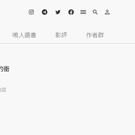
鳴人選書
影評
作者群
的衝
瑞霆