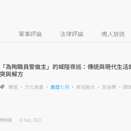
察
軍事評論
法律評論
鳴人放送
「為殉職員警做主」的城隍夜巡：傳統與現代生活
突與解方
媽祖
文化資產
農曆七月
新冠肺炎
民俗學
顏
顏瑞霆
23 Sep, 2022