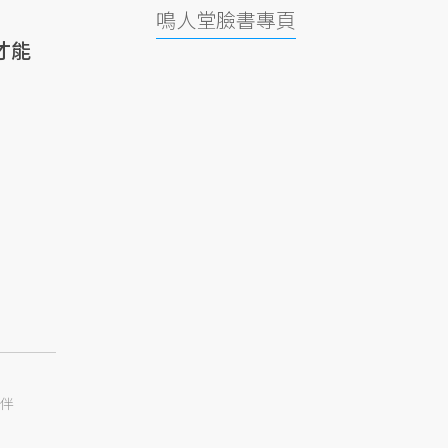
鳴人堂臉書專頁
才能
伴