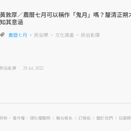
黃敦厚／農曆七月可以稱作「鬼月」嗎？釐清正朔
知其意涵
農曆七月
民俗學
文化資產
民俗亂彈
民俗亂彈
29 Jul, 2022
條款
‧
著作權
‧
隱私權聲明
︱
聯合報系
︱
訂報紙
︱
關於我們
︱
招募夥