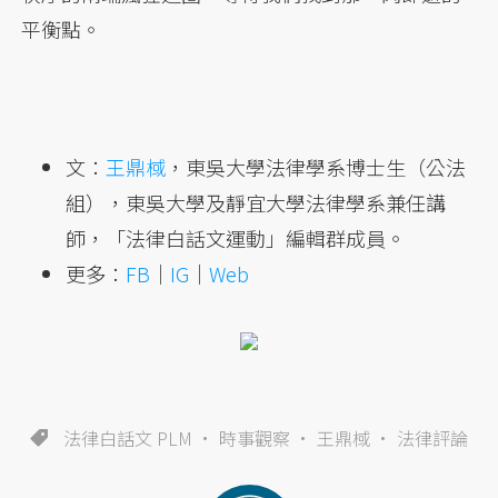
平衡點。
文：
王鼎棫
，東吳大學法律學系博士生（公法
組），東吳大學及靜宜大學法律學系兼任講
師，「法律白話文運動」編輯群成員。
更多：
FB
｜
IG
｜
Web
法律白話文 PLM
時事觀察
王鼎棫
法律評論