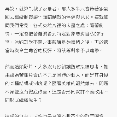
再說，就算制裁了家暴者，那人多半只會帶著怨氣
回去繼續制裁讓他面臨制裁的伴侶與兒女。這就如
同我們常見，各式英雄片裡的未盡之處：隨著劇
情，一定會把苦難歸咎到特定對象惡劣自私的行
徑，當觀眾對不義之事蘊釀足夠情緒之後，再於適
當時機令主角谷底反彈，將該等對象予以痛擊。
然而這類影片，大多沒有餘韻讓觀眾接續思考，如
果該為苦難負責的不只是具體的個人，而是其身後
的某種結構或制度呢？隨著英雄的翩然離去，問題
本身並沒有徹底改善，這是否形同默許不義改用不
同形式繼續滋生？
這樣的無奈，或許也是台灣為數不少的群眾圖像