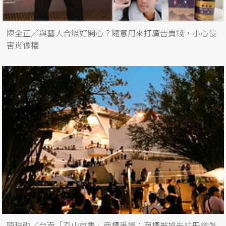
陳全正／與藝人合照好開心？隨意用來打廣告賣錢，小心侵
害肖像權
陳琮勛／台南「森山市集」商標爭議：商標被搶先註冊該怎