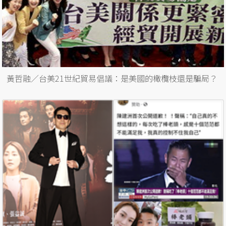
黃哲融／台美21世紀貿易倡議：是美國的橄欖枝還是騙局？