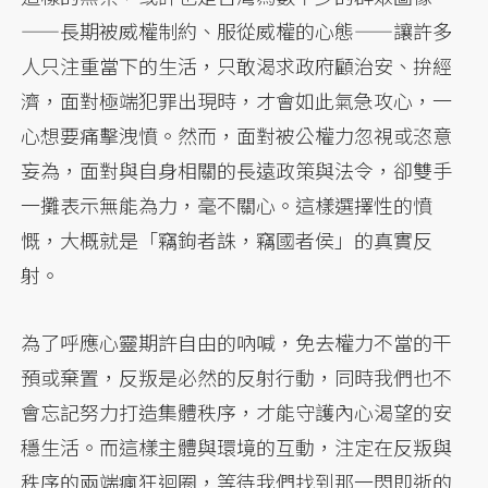
——長期被威權制約、服從威權的心態——讓許多
人只注重當下的生活，只敢渴求政府顧治安、拚經
濟，面對極端犯罪出現時，才會如此氣急攻心，一
心想要痛擊洩憤。然而，面對被公權力忽視或恣意
妄為，面對與自身相關的長遠政策與法令，卻雙手
一攤表示無能為力，毫不關心。這樣選擇性的憤
慨，大概就是「竊鉤者誅，竊國者侯」的真實反
射。
為了呼應心靈期許自由的吶喊，免去權力不當的干
預或棄置，反叛是必然的反射行動，同時我們也不
會忘記努力打造集體秩序，才能守護內心渴望的安
穩生活。而這樣主體與環境的互動，注定在反叛與
秩序的兩端瘋狂迴圈，等待我們找到那一閃即逝的