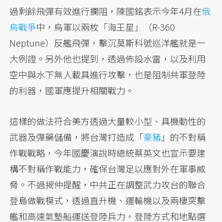
過剩餘飛彈有效進行攔阻，陳國銘表示今年4月在
俄
烏戰爭
中，烏軍以兩枚「海王星」（R-360
Neptune）反艦飛彈，擊沉莫斯科號巡洋艦就是一
大例證。另外他也提到，透過佈設水雷，以及利用
空中與水下無人載具進行攻擊，也是阻制共軍登陸
的利器，國軍應提升相關戰力。
這樣的做法符合美方透過大量較小型、具機動性的
武器及彈藥儲備，將台灣打造成「
豪豬
」的不對稱
作戰戰略，今年國慶演說時總統蔡英文也宣示要建
構不對稱作戰能力，確保台灣足以應對外在軍事威
脅。不過揭仲提醒，中共正在調整武力攻台的聯合
登島做戰模式，透過直升機、運輸機以及兩棲突擊
艦和高速氣墊船運送登陸兵力，登陸方式和地點選