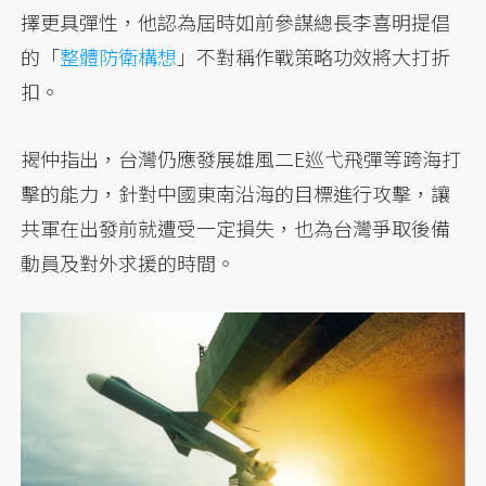
擇更具彈性，他認為屆時如前參謀總長李喜明提倡
的「
整體防衛構想
」不對稱作戰策略功效將大打折
扣。
揭仲指出，台灣仍應發展雄風二E巡弋飛彈等跨海打
擊的能力，針對中國東南沿海的目標進行攻擊，讓
共軍在出發前就遭受一定損失，也為台灣爭取後備
動員及對外求援的時間。