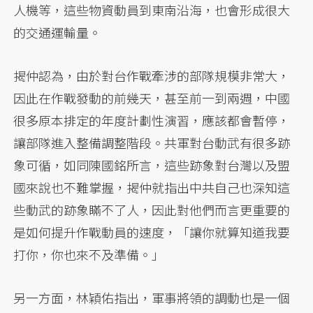
人機等，這些物資動員到東南沿海，也會形成很大
的交通運輸量。
揭仲認為，由於對台作戰牽涉的部隊規模非常大，
因此在作戰發動的前幾天，甚至前一到兩週，中國
很多原本排定的年度計劃性演習，應該都會暫停，
讓部隊進入整備調整階段。共軍對台動武有很多跡
象可循，如同陳國銘所言，這些跡象對台灣以及盟
國來說也不難掌握，揭仲就指出中共自己也深知這
些動武的跡象瞞不了人，因此對他們而言更重要的
是如何提升作戰動員的速度，「讓你就算知道我要
打你，你也來不及準備。」
另一方面，林穎佑指出，軍事將領的調動也是一個