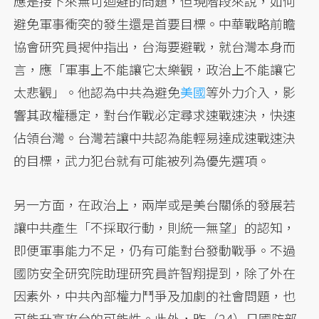
應是接下來無可迴避的問題，但現階段來說，如何
避免軍事衝突的發生還是首要目標。中華戰略前瞻
協會研究員揭仲指出，台海要避戰，就台灣本身而
言，應「軍事上不能讓它太樂觀，政治上不能讓它
太悲觀」。他認為中共為避免
美國
等外力介入，影
響其政權穩定，對台作戰必定尋求速戰速決，快速
佔領台灣。台灣若讓中共認為能輕易達成速戰速決
的目標，武力犯台就有可能被列為優先選項。
另一方面，在政治上，兩岸或是美台關係的發展若
讓中共產生「不採取行動，則統一無望」的認知，
即便軍事能力不足，仍有可能對台發動戰爭。不過
國防安全研究院助理研究員許智翔提到，除了外在
因素外，中共內部權力鬥爭及加劇的社會問題，也
可能升高攻台的可能性。此外，昨（24）日國防部