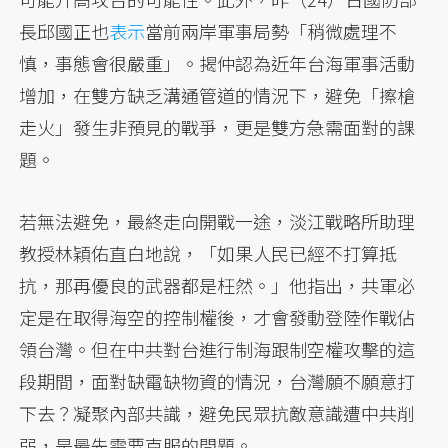
長邱國正也
表示
當前兩岸軍事局勢「稍微處理不
慎，事態會很嚴重」。揭仲認為近年台海軍事活動
增加，在雙方缺乏溝通管道的情況下，避免「擦槍
走火」發生非預見的戰爭，更是雙方急需面對的課
題。
若無法避免，最終走向開戰一途，淡江戰略所助理
教授林穎佑直白地說，「如果人民已經不打算抵
抗，那再優良的武器都是枉然。」他指出，共軍必
定是在取得海空的控制權後，才會發動登陸作戰佔
領台灣。但在中共對台進行制海跟制空權攻擊的這
段期間，面對缺電缺物資的情況，台灣願不願意打
下去？凝聚內部共識，避免民眾抗敵意識遭中共削
弱，是最先需要克服的問題。