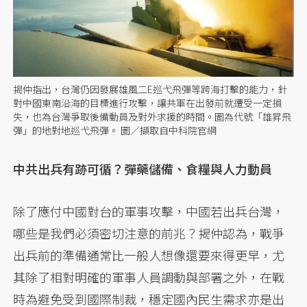
揭仲指出，台灣仍因發展雄風二E巡弋飛彈等跨海打擊的能力，針
對中國東南沿海的目標進行攻擊，讓共軍在出發前就遭受一定損
失，也為台灣爭取後備動員及對外求援的時間。圖為代號「雄昇飛
彈」的地對地巡弋飛彈。 圖／擷取自中科院官網
中共出兵有跡可循？彈藥儲備、食糧與人力動員
除了應付中國對台的軍事攻擊，中國若出兵台灣，
哪些是我們必須密切注意的前兆？揭仲認為，戰爭
出兵前的準備通常比一般人想像還要來得更早，尤
其除了相對明確的軍事人員調動與部署之外，在戰
時為避免受到國際制裁，穩定國內民生需求亦是出