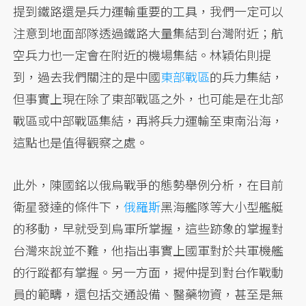
提到鐵路還是兵力運輸重要的工具，我們一定可以
注意到地面部隊透過鐵路大量集結到台灣附近；航
空兵力也一定會在附近的機場集結。林穎佑則提
到，過去我們關注的是中國
東部戰區
的兵力集結，
但事實上現在除了東部戰區之外，也可能是在北部
戰區或中部戰區集結，再將兵力運輸至東南沿海，
這點也是值得觀察之處。
此外，陳國銘以俄烏戰爭的態勢舉例分析，在目前
衛星發達的條件下，
俄羅斯
黑海艦隊等大小型艦艇
的移動，早就受到烏軍所掌握，這些跡象的掌握對
台灣來說並不難，他指出事實上國軍對於共軍機艦
的行蹤都有掌握。另一方面，揭仲提到對台作戰動
員的範疇，還包括交通設備、醫藥物資，甚至是無