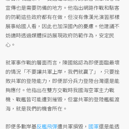
宣傳也是需要防備的地方。他指出網路作戰和駭客
的防範這些政府都有在做，但沒有像漢光演習那樣
展事給國人看，因此也加深國內的憂慮。他建議不
妨適時透過媒體採訪展現政府防範作為，安定民
心。
就軍事作戰的層面而言，陳國銘認為即便面臨最壞
的情況「不要讓共軍上岸，我們就贏了」，只要挫
敗共軍的登陸能力，即便部分兵力登陸台灣還是能
夠應付。他指出在雙方交戰時我國海空軍主力戰
機、戰艦皆可能遭到摧毀，但當共軍的登陸艦艇渡
海，就是我們的機會所在。
即便多數岸基
反艦飛彈
遭共軍損毀，
國軍
還是能透