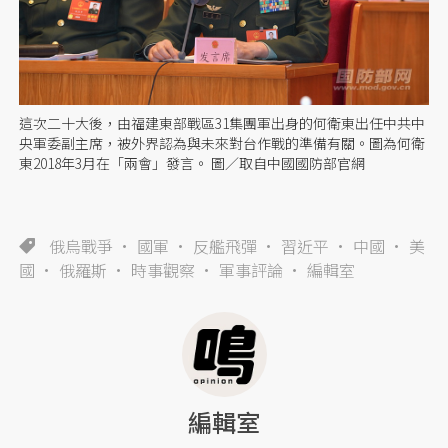
這次二十大後，由福建東部戰區31集團軍出身的何衛東出任中共中
央軍委副主席，被外界認為與未來對台作戰的準備有關。圖為何衛
東2018年3月在「兩會」發言。 圖／取自中國國防部官網
俄烏戰爭
國軍
反艦飛彈
習近平
中國
美
國
俄羅斯
時事觀察
軍事評論
編輯室
編輯室