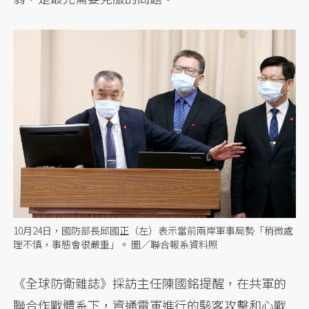
10月24日，國防部長邱國正（左）表示當前兩岸軍事局勢「稍微處
理不慎，事態會很嚴重」。 圖／聯合報系資料照
《全球防衛雜誌》採訪主任陳國銘提醒，在共軍的
聯合作戰體系下，資通電軍進行的駭客攻擊和心戰