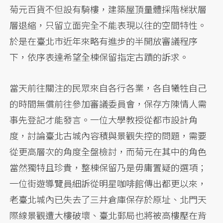
菊元百貨不但設有騎樓，建築屋頂量體採階梯狀層
層退縮，只留立面完全不能表現以往的空間特性。
於是在臺北市近年來略有進步的半開放審議程序
下，依序表達希望全棟保留指定古蹟的訴求。
當天前往關注的民眾來自各行各業，各自犧牲自己
的時間無償前往參加審議委員會，保存方陳情人需
事先登記才能發言。一位大學教授從都市設計角
度，討論臺北古城內容積與景觀失控的問題，需要
從更高層次的角度全盤檢討，而菊元在其中的角色
當然獨特且珍貴，整棟保留乃是毋庸置疑的選項；
一位街遊導覽員細訴從明星咖啡館傳出都更以來，
老臺北城內已失去了三井倉庫保存於原址、北門天
際線景觀遭大樓破壞、臺北郵局也將被高樓壓在背