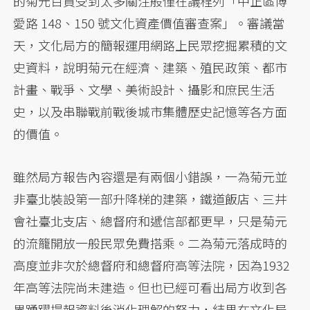
的菊元百貨受到太多關注般僅在議程列「中正區博
愛路 148、150 號文化資產價值審查案」。審議當
天，文化局方的簡報運用網路上民眾挖掘累積的文
史資料，說明菊元在經濟、建築、殖民政策、都市
計畫、戰爭、文學、美術設計、攝影和庶民生活
史，以及串聯戰前戰後城市集體歷史記憶等各方面
的價值。
雖然局方報告內容還是有兩個小錯誤，一為菊元並
非臺北裝設第一部升降梯的建築，鐵道飯店、三井
會社臺北支店、總督府和遞信部都更早，只是菊元
的流籠開放一般民眾免費搭乘。二為菊元落成時的
高度並非次於總督府和總督府高等法院，因為1932
年高等法院尚未建造。但也已經可看出局方收到各
界踴躍提報資料後消化理解的努力，結果在文化局