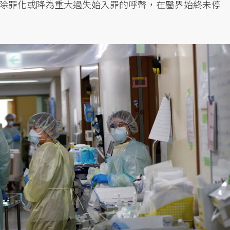
除罪化或降為重大過失始入罪的呼聲，在醫界始終未停