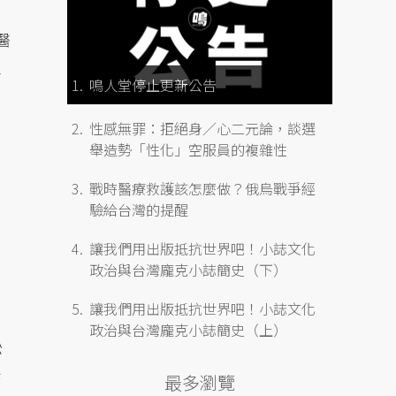
。
醫
患
鳴人堂停止更新公告
性感無罪：拒絕身／心二元論，談選
舉造勢「性化」空服員的複雜性
戰時醫療救護該怎麼做？俄烏戰爭經
驗給台灣的提醒
讓我們用出版抵抗世界吧！小誌文化
政治與台灣龐克小誌簡史（下）
讓我們用出版抵抗世界吧！小誌文化
政治與台灣龐克小誌簡史（上）
訟
訴
最多瀏覽