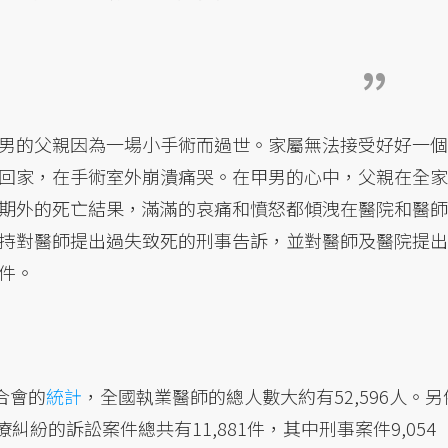
男的父親因為一場小手術而過世。家屬無法接受好好一個
回家，在手術室外崩潰痛哭。在甲男的心中，父親在全家
期外的死亡結果，滿滿的哀痛和憤怒都傾洩在醫院和醫師
持對醫師提出過失致死的刑事告訴，並對醫師及醫院提出
件。
合會的
統計
，全國執業醫師的總人數大約有52,596人。另
糾紛的訴訟案件總共有11,881件，其中刑事案件9,054