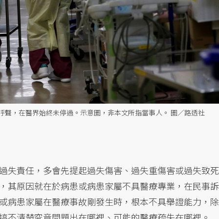
呼聲，在醫界始終未停過。示意圖，非本文所指當事人。 圖／路透社
過失責任，多會先提起過失傷害、過失重傷害或過失致死
，其原因就在於病患或病患家屬不具醫療專業，在民事訴
或病患家屬在醫療事故剛發生時，根本不具舉證能力，除
搞不清楚究竟問題出在哪裡、可能的醫療疏失在哪裡。