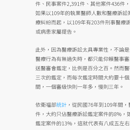
件、民事案件2,391件、其他案件436件
如果以109年的執業醫師人數和醫療訴
療糾紛而起，以109年有203件刑事醫療
或病患家屬提告。
此外，因為醫療訴訟太具專業性，不論是
醫療行為有無過失時，都只能仰賴醫事審
送醫審會鑑定，比例是百分之百。然而醫
三次的鑑定，而每次鑑定時間大約要十個
間，一個審級快則一年多，慢則三年。
依衛福部
統計
，從民國76年到109年間
件，大約只佔醫療訴訟鑑定案件的8%，
鑑定案件的13%，這就代表有八成五左