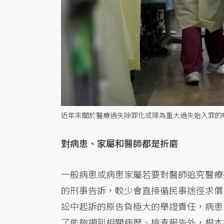
近年來關於醫療過失除罪化或降為重大過失始入罪的
對病患、家屬和醫師都是折磨
一般病患或病患家屬若要對醫師追究醫療
的刑事告訴，較少會直接循民事途徑求償
訟中起訴的原告負極大的舉證責任，病患
了能夠調到相關病歷、檢查報告外，根本