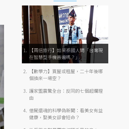
【兩倍旅行】如果泰國人問「台灣現
在智慧型手機普遍嗎？」
【數學力】買屋或租屋，二十年後哪
個換來一場空？
護家盟震驚全台：反同的七個超爛理
由
借屍還魂的科學偽新聞：看美女有益
健康，娶美女卻會短命？