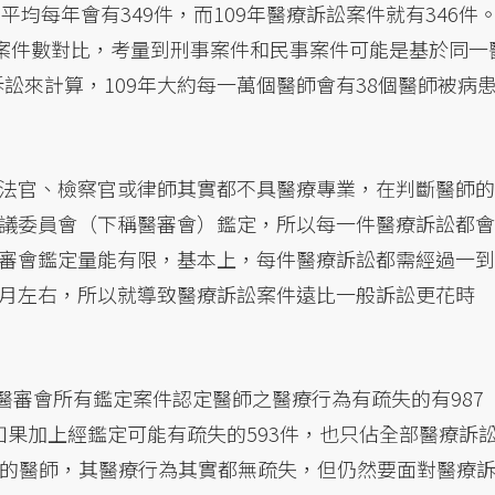
，平均每年會有349件，而109年醫療訴訟案件就有346件
訟案件數對比，考量到刑事案件和民事案件可能是基於同一
訴訟來計算，109年大約每一萬個醫師會有38個醫師被病
法官、檢察官或律師其實都不具醫療專業，在判斷醫師的
議委員會（下稱醫審會）鑑定，所以每一件醫療訴訟都會
審會鑑定量能有限，基本上，每件醫療訴訟都需經過一到
月左右，所以就導致醫療訴訟案件遠比一般訴訟更花時
，醫審會所有鑑定案件認定醫師之醫療行為有疏失的有987
如果加上經鑑定可能有疏失的593件，也只佔全部醫療訴
右的醫師，其醫療行為其實都無疏失，但仍然要面對醫療