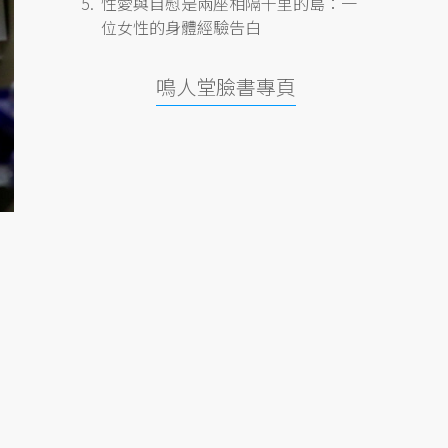
性愛與自慰是兩座相隔千里的島：一
位女性的身體經驗告白
鳴人堂臉書專頁