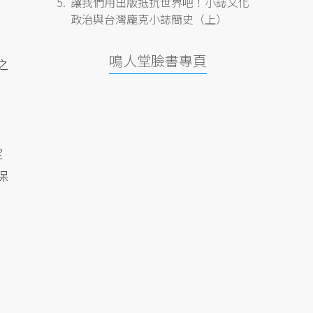
讓我們用出版抵抗世界吧！小誌文化
政治與台灣龐克小誌簡史（上）
鳴人堂臉書專頁
之
定
保