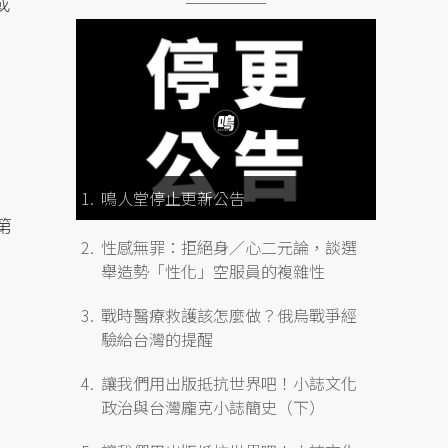
或
鳴人堂停止更新公告
第
性感無罪：拒絕身／心二元論，談選
舉造勢「性化」空服員的複雜性
戰時醫療救護該怎麼做？俄烏戰爭經
驗給台灣的提醒
讓我們用出版抵抗世界吧！小誌文化
政治與台灣龐克小誌簡史（下）