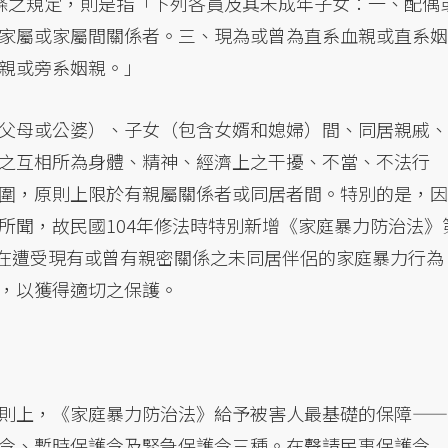
條之規定，則是指「下列各員及其未成年子女：一、配偶
家屬或家屬間關係者。三、現為或曾為直系血親或直系姻
親或旁系姻親。」
父母或公婆）、子女（包含女婿和媳婦）間、同居親戚、
之互相所為身體、精神、經濟上之干擾、不當、不法行
圍，原則上限於有親屬關係者或同居者間。特別的是，因
所聞，故民國104年修法時特別新增《家庭暴力防治法》
人在遭受現有或曾有親密關係之未同居伴侶的家庭暴力行為
，以獲得適切之保護。
則上，《家庭暴力防治法》給予被害人最基礎的保障——
令、暫時保護令及緊急保護令三種。在聲請民事保護令