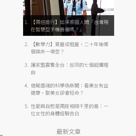
【兩倍旅行】如果泰國人問「台灣現
》
在智慧型手機普遍嗎？」
【數學力】買屋或租屋，二十年後哪
個換來一場空？
護家盟震驚全台：反同的七個超爛理
由
借屍還魂的科學偽新聞：看美女有益
健康，娶美女卻會短命？
性愛與自慰是兩座相隔千里的島：一
位女性的身體經驗告白
最新文章