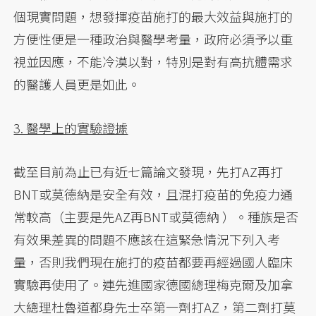
個現實問題，想發揮疫苗施打的最大效益與施打的
方便性便是一種政治與醫學考量，政府必須予以重
視並因應，不能冷漠以對，特別是對有高抗體需求
的醫護人員更是如此。
3. 醫學上的實驗證據
截至目前為止已有近七篇論文發現，先打AZ再打
BNT或莫德納是安全有效，且混打疫苗的免疫力通
常較高（主要是先AZ再BNT或莫德納 ）。種族是否
有效果差異的問題不應該在這緊急情況下列入考
量，否則我們現在施打的疫苗都要再經過國人臨床
實驗再使用了。連先進國家德國總理梅克爾及加拿
大總理杜魯道都身先士卒第一劑打AZ，第二劑打莫