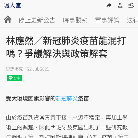
停止更新公告
時事觀察
軍事評論
法
林應然／新冠肺炎疫苗能混打
嗎？爭議解決與政策解套
思想坦克
22 Jul, 2021
受大環境因素影響的
新冠肺炎
疫苗
由於疫苗到貨常青黃不接，來源不穩定，再加上學
術上的興趣，因此西班牙及英國出現了一些研究報
告發現，第一劑打阿斯特捷利康（AZ）疫苗，第二