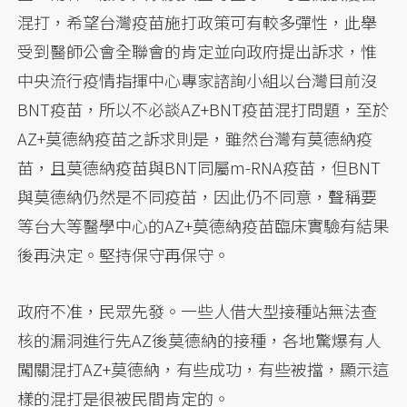
混打，希望台灣疫苗施打政策可有較多彈性，此舉
受到醫師公會全聯會的肯定並向政府提出訴求，惟
中央流行疫情指揮中心專家諮詢小組以台灣目前沒
BNT疫苗，所以不必談AZ+BNT疫苗混打問題，至於
AZ+莫德納疫苗之訴求則是，雖然台灣有莫德納疫
苗，且莫德納疫苗與BNT同屬m-RNA疫苗，但BNT
與莫德納仍然是不同疫苗，因此仍不同意，聲稱要
等台大等醫學中心的AZ+莫德納疫苗臨床實驗有結果
後再決定。堅持保守再保守。
政府不准，民眾先發。一些人借大型接種站無法查
核的漏洞進行先AZ後莫德納的接種，各地驚爆有人
闖關混打AZ+莫德納，有些成功，有些被擋，顯示這
樣的混打是很被民間肯定的。