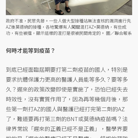
政府不准，民眾先發。一些人借大型接種站無法查核的漏洞進行先
AZ後莫德納的接種，各地驚爆有人闖關混打AZ+莫德納，有些成
功，有些被擋，顯示這樣的混打是很被民間肯定的。 圖／聯合報系
何時才能等到疫苗？
到底已經面臨屆期要打第二劑疫苗的國人，特別是
要求抗體保護力更高的醫護人員能等多久？要等多
久？遲來的政策改變即使是實施了，恐怕已經失去
時效性，沒有實質作用了，因為再等幾個月後，那
些第一劑打AZ的國人與醫護已經打完第二劑的AZ
了，難道要再打第三劑的BNT或莫德納疫苗嗎？法
律界常說「遲來的正義已經不是正義」，醫學界要