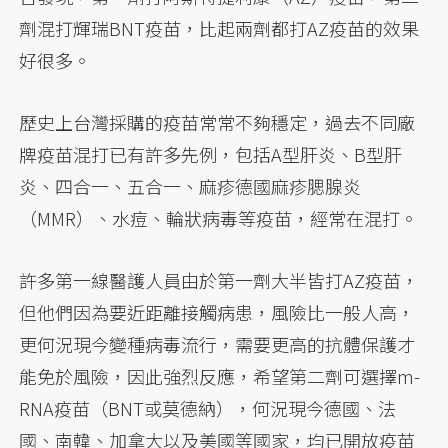
劑混打輝瑞BNT疫苗，比起兩劑都打AZ疫苗的效果
好很多。
歷史上台灣採購的疫苗常常不夠穩定，過去不同廠
牌疫苗混打已有許多先例，包括A型肝炎、B型肝
炎、四合一、五合一、麻疹德國麻疹腮腺炎
（MMR）、水痘、輪狀病毒等疫苗，經常在混打。
許多第一線醫護人員由於第一劑大半皆打AZ疫苗，
但他們因為要近距離接觸病患，風險比一般人高，
更何況現今變種病毒流行，需要更高的抗體保護才
能免於風險，因此強烈反應，希望第二劑可選擇m-
RNA疫苗（BNT或莫德納），何況現今德國、法
國、南韓、加拿大以及美國等國家，均已開放疫苗