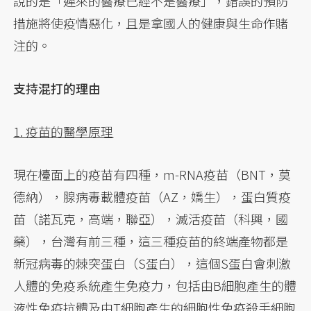
說的是「遲來的醫療已經不是醫療」，錯誤的預防
措施將使疫情惡化，且是拿國人的健康與生命作賭
注的。
支持混打的理由
1. 疫苗的醫學原理
現在檯面上的疫苗有四種，m-RNA疫苗（BNT，莫
德納），腺病毒載體疫苗（AZ，嬌生），蛋白質疫
苗（諾瓦克，高端，聯亞），滅活疫苗（科興，國
藥），台灣有前三種，這三種疫苗的終端產物都是
新冠病毒的棘突蛋白（S蛋白），這個S蛋白會刺激
人體的免疫系統產生免疫力，包括由B細胞產生的體
液性免疫抗體及由T細胞產生的細胞性免疫殺手細胞