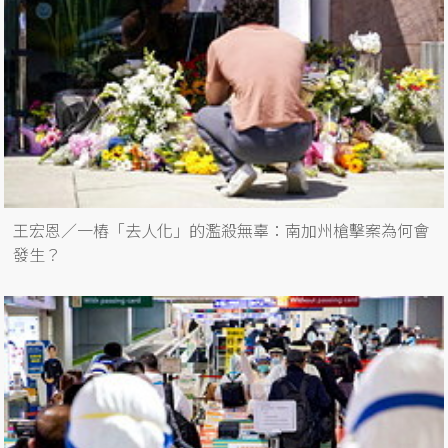
王宏恩／一樁「去人化」的濫殺無辜：南加州槍擊案為何會
發生？