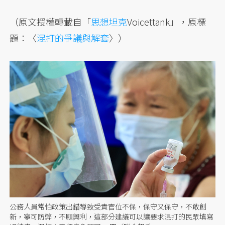
（原文授權轉載自「
思想坦克
Voicettank」，原標
題：〈
混打的爭議與解套
〉）
公務人員常怕政策出錯導致受責官位不保，保守又保守，不敢創
新，寧可防弊，不願興利，這部分建議可以讓要求混打的民眾填寫