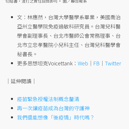
切結書，混打之責任自負即可。 圖／聯合報系
文：林應然，台灣大學醫學系畢業，美國喬治
亞州立醫學院免疫過敏科研究員。台灣兒科醫
學會副理事長、台北市醫師公會常務理事、台
北市立忠孝醫院小兒科主任、台灣兒科醫學會
秘書長。
更多思想坦克Voicettank：
Web
｜
FB
｜
Twitter
｜延伸閱讀｜
疫苗緊急授權法制概念釐清
再一次讓疫苗成為台灣的守護神
我們還能想像「後疫情」時代嗎？