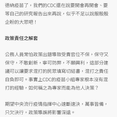
德納疫苗了，我們的CDC還在說要開會再開會、要
等自己的研究報告出來再說，似乎不足以說服殷殷
企盼的大眾吧！
政策責任之解套
公務人員常怕政策出錯導致受責官位不保，保守又
保守，不敢創新，寧可防弊，不願興利，這部分建
議可以讓要求混打的民眾填寫切結書，混打之責任
自負即可。事實上CDC的疫苗小組專家根本沒有混
打的經驗，如何稱之為專家而能為他人決策？
期望中央流行疫情指揮中心速斷速決，萬事皆備，
只欠決行，政策導誤將影響深遠。