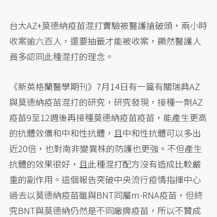
台大AZ+莫德納疫苗混打實驗被醫護搶破頭，兩小時
收案逾六百人，還要抽籤才能被收案，顯然醫護人
員多認同此種混打的理念。
《新英格蘭醫學期刊》7月14日有一篇有關瑞典AZ
與莫德納疫苗混打的研究，研究發現，接種一劑AZ
疫苗9至12週後再接種莫德納疫苗疫苗，能產生更高
的抗體效價和中和性抗體，且中和性抗體可以多出
近20倍，也對南非變異株的防護也更強。不但產生
抗體的效果很好，且此種混打配方沒有造成比較嚴
重的副作用。這個報告突破中央流行疫情指揮中心
過去以莫德納疫苗雖與BNT同屬m-RNA疫苗，但終
究BNT與莫德納仍然是不同廠牌疫苗，所以不贊成