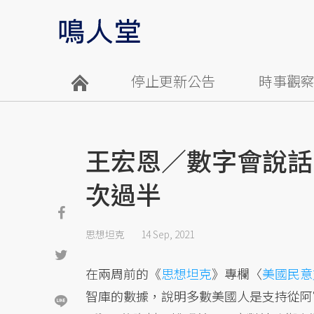
停止更新公告
時事觀
王宏恩／數字會說話
次過半
思想坦克
14 Sep, 2021
在兩周前的《
思想坦克
》專欄〈
美國民意
智庫的數據，說明多數美國人是支持從阿富汗撤軍的