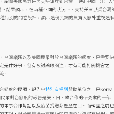
，詢問美國民眾是否支持派兵到台灣，假如中國 （1）入
ck）台灣。結果顯示，在兩種不同的狀況下，支持美軍派兵台灣
。這種特別的問卷設計，顯示這份民調的負責人額外重視這
，台灣議題以及美國民眾對於台灣議題的態度，是需要快
定是件好事，但有被討論跟關注，才有可能打開機會之
流。
台態度的民調，報告中
特別有提到
贊助單位之一是Korea
，美國民眾對台態度的報告是美、日、韓合作的研究案的一部
的軍事合作對話以及疫苗捐贈都歷歷在目。而韓國之前也
的重視，但台韓雙邊更高層級的交流似乎還沒有出現、或