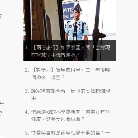
歐
【兩倍旅行】如果泰國人問「台灣現
在智慧型手機普遍嗎？」
【數學力】買屋或租屋，二十年後哪
個換來一場空？
護家盟震驚全台：反同的七個超爛理
與
由
左
借屍還魂的科學偽新聞：看美女有益
7
健康，娶美女卻會短命？
性愛與自慰是兩座相隔千里的島：一