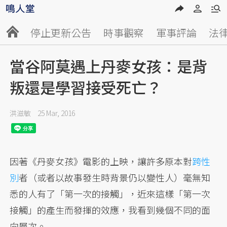
停止更新公告
時事觀察
軍事評論
法
當谷阿莫遇上丹麥女孩：是背
叛還是學習接受死亡？
洪滋敏
25 Mar, 2016
因著《丹麥女孩》電影的上映，讓許多原本對
跨性
別
者（或者以故事發生時背景仍以變性人）毫無知
悉的人有了「第一次的接觸」，近來這樣「第一次
接觸」的產生而發揮的效應，我看到幾個不同的面
向層次。