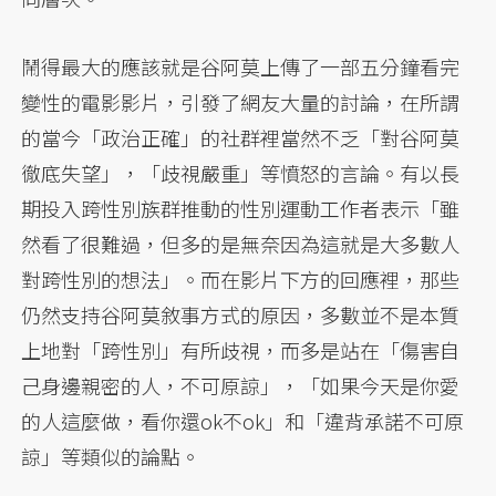
鬧得最大的應該就是谷阿莫上傳了一部五分鐘看完
變性的電影影片，引發了網友大量的討論，在所謂
的當今「政治正確」的社群裡當然不乏「對谷阿莫
徹底失望」，「歧視嚴重」等憤怒的言論。有以長
期投入跨性別族群推動的性別運動工作者表示「雖
然看了很難過，但多的是無奈因為這就是大多數人
對跨性別的想法」。而在影片下方的回應裡，那些
仍然支持谷阿莫敘事方式的原因，多數並不是本質
上地對「跨性別」有所歧視，而多是站在「傷害自
己身邊親密的人，不可原諒」，「如果今天是你愛
的人這麼做，看你還ok不ok」和「違背承諾不可原
諒」等類似的論點。