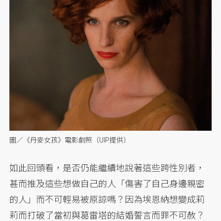
圖／《丹麥女孩》電影劇照（UIP提供）
如此回頭看，是否仍能繼續地說著這些跨性別者，
甚而推及這些想做自己的人「傷害了自己身邊親密
的人」而不可輕易被原諒嗎？因為埃恩納想變成莉
莉而打破了當初與葛雷塔的結婚誓言而罪不可赦？