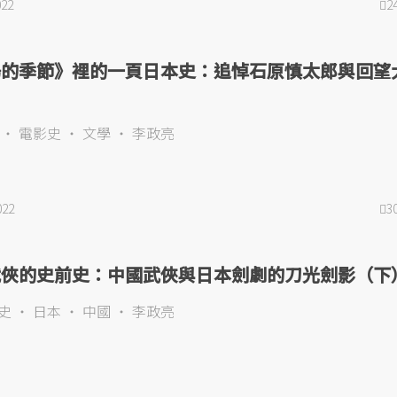
022
2
陽的季節》裡的一頁日本史：追悼石原慎太郎與回望
電影史
文學
李政亮
022
3
武俠的史前史：中國武俠與日本劍劇的刀光劍影（下
史
日本
中國
李政亮