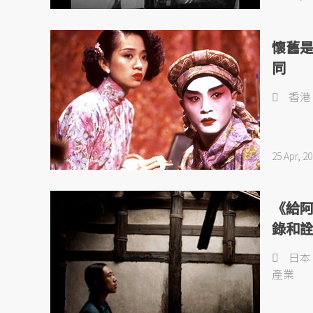
懷舊
同
香港
25 Apr, 2
《給
錄和
日本
產業