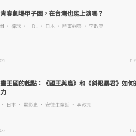
的青春劇場甲子園，在台灣也能上演嗎？
園
棒球
HBL
日本
時事觀察
李政亮
022
9
動畫王國的起點：《國王與鳥》和《斜眼暴君》如何
卜力
日本
電影史
安徒生童話
李政亮
022
7