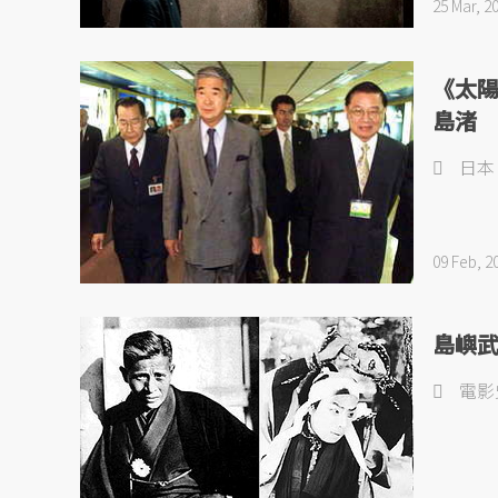
25 Mar, 2
《太
島渚
日本
09 Feb, 2
島嶼
電影