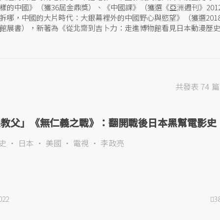
樣的中國》（獲36屆金鼎獎）、《中國課》（獲選《亞洲週刊》201
拆哪，中國的大片時代：大銀幕裡外的中國野心與慾望》（獲選201
館展書），新著為《從北齋到吉卜力：走進博物館看見日本動漫歷
。
共發表 74 
製教父」《無仁義之戰》：翻開戰後日本黑幫電影史
史
日本
美國
電視
李政亮
022
3