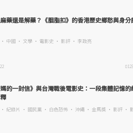
是麻藥還是解藥？《胭脂扣》的香港歷史鄉愁與身分
中國
文學
電影史
影評
李政亮
022
12
阿媽的一封信》與台灣戰後電影史：一段集體記憶的
詮釋
紀錄片
國民黨
白色恐怖
沖繩
金馬獎
影評