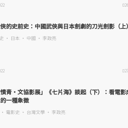
022
2
武俠的史前史：中國武俠與日本劍劇的刀光劍影（上
史
日本
中國
李政亮
022
2
致憤青・文協影展」《七片海》談起（下）：看電影
髦的一種象徵
電影史
台灣文學
李政亮