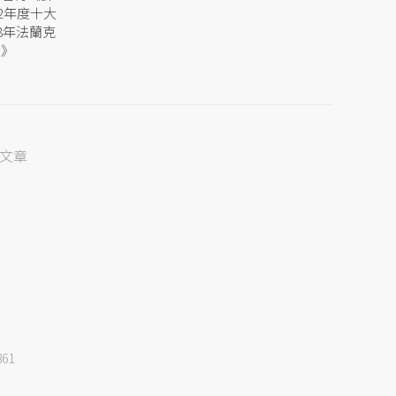
2年度十大
8年法蘭克
史》
篇文章
861