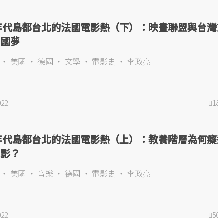
0年代島都台北的法國電影熱（下）：映畫聯盟與台灣
法國夢
美國
德國
文學
電影史
李政亮
022
1
0年代島都台北的法國電影熱（上）：教養階層為何癡
電影？
美國
音樂
德國
電影史
李政亮
022
5