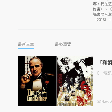
哪，我在這
好書）、《
福書展台灣
（2018）
最新文章
最多瀏覽
「和
電影
23 Nov, 2