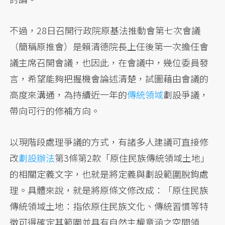
不過，28日召開行政院原基法推動會第七次會議
（簡稱原推會）是賴清德院長上任後第一次擔任會
議主席召開會議，也因此，在會議中，幾位委員發
言，希望能夠把握機會論述清楚，試圖藉由會議的
高度來溝通，為持續近一年的
傳統領域
劃設爭議，
帶向可行的修補方向。
以現階段處理爭議的方式，有諸多人建議可直接修
改
劃設辦法
第3條第2款「原住民族傳統領域土地」
的相關定義文字，也就是將定義與劃設範圍脫鉤處
理。具體來說，就是將原條文修改成：「原住民族
傳統領域土地：指依原住民族文化、傳統習慣等特
徵可得確定其範圍並具有自然主權意涵之空間領