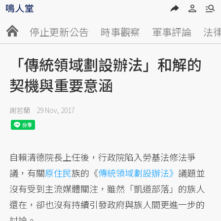
停止更新公告
時事觀察
軍事評論
法
「傳統領域劃設辦法」和解的
契機與重要意涵
謝若蘭
29 Nov, 2017
自賴清德院長上任後，行政院陷入勞基法修法爭
議，有關
原住民
族的《
傳統領域劃設辦法》
議題並
沒有受到主流媒體關注，雖然「凱道部落」的族人
還在，卻也沒有持續引發政府與族人間更進一步的
討論。