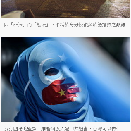
因「非法」而「無法」？平埔族身分恢復與族語搶救之艱難
沒有圍牆的監獄：維吾爾族人遭中共迫害，台灣可以做什