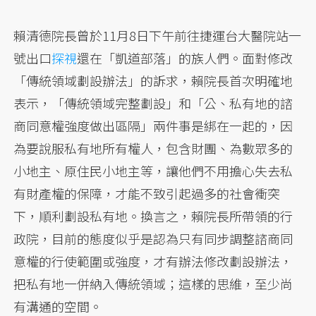
賴清德院長曾於11月8日下午前往捷運台大醫院站一
號出口
探視
還在「凱道部落」的族人們。面對修改
「傳統領域劃設辦法」的訴求，賴院長首次明確地
表示，「傳統領域完整劃設」和「公、私有地的諮
商同意權強度做出區隔」兩件事是綁在一起的，因
為要說服私有地所有權人，包含財團、為數眾多的
小地主、原住民小地主等，讓他們不用擔心失去私
有財產權的保障，才能不致引起過多的社會衝突
下，順利劃設私有地。換言之，賴院長所帶領的行
政院，目前的態度似乎是認為只有同步調整諮商同
意權的行使範圍或強度，才有辦法修改劃設辦法，
把私有地一併納入傳統領域；這樣的思維，至少尚
有溝通的空間。