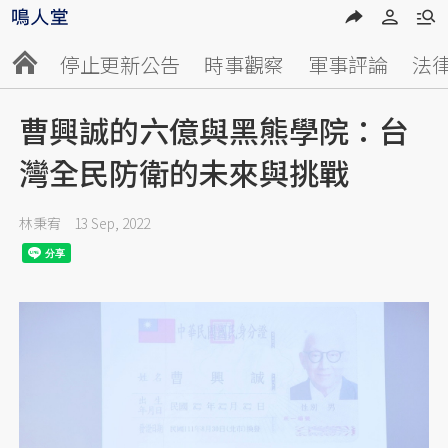
停止更新公告
時事觀察
軍事評論
法
曹興誠的六億與黑熊學院：台
灣全民防衛的未來與挑戰
林秉宥
13 Sep, 2022