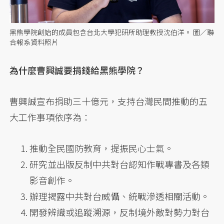
黑熊學院創始的成員包含台北大學犯研所助理教授沈伯洋。 圖／聯
合報系資料照片
為什麼曹興誠要捐錢給黑熊學院？
曹興誠宣布捐助三十億元，支持台灣民間推動的五
大工作事項依序為：
推動全民國防教育，提振民心士氣。
研究並出版反制中共對台認知作戰專書及各類
影音創作。
辦理揭露中共對台威懾、統戰滲透相關活動。
開發辨識或追蹤溯源，反制境外敵對勢力對台