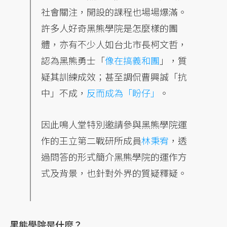
社會關注，開設的課程也場場爆滿。
許多人好奇黑熊學院是怎麼樣的團
體，亦有不少人如台北市長柯文哲，
認為黑熊勇士「
像在搞義和團
」，質
疑其訓練成效；甚至調侃曹興誠「抗
中」不成，
反而成為「盼仔」
。
因此鳴人堂特別邀請參與黑熊學院運
作的王立第二戰研所成員
林秉宥
，透
過問答的形式簡介黑熊學院的運作方
式及背景，也針對外界的質疑釋疑。
黑熊學院是什麼？