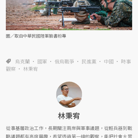
圖／取自中華民國陸軍臉書粉專
烏克蘭
國軍
俄烏戰爭
民進黨
中國
時事
觀察
林秉宥
林秉宥
從事基層政治工作，長期關注兩岸與軍事議題，從輕兵器到戰
略議題都有高度興趣，希望透過第一線的觀察，能把社會大眾