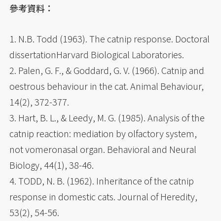
參考資料：
1. N.B. Todd (1963). The catnip response. Doctoral
dissertationHarvard Biological Laboratories.
2. Palen, G. F., & Goddard, G. V. (1966). Catnip and
oestrous behaviour in the cat. Animal Behaviour,
14(2), 372-377.
3. Hart, B. L., & Leedy, M. G. (1985). Analysis of the
catnip reaction: mediation by olfactory system,
not vomeronasal organ. Behavioral and Neural
Biology, 44(1), 38-46.
4. TODD, N. B. (1962). Inheritance of the catnip
response in domestic cats. Journal of Heredity,
53(2), 54-56.