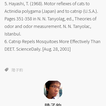
5. Hayashi, T. (1968). Motor reflexes of cats to
Actinidia polygama (Japan) and to catnip (U.S.A.).
Pages 351-358 in N. N. Tanyolag, ed., Theories of
odor and odor measurement. N. N. Tanyolac,
Istanbul.
6. Catnip Repels Mosquitoes More Effectively Than
DEET. ScienceDaily. [Aug. 28, 2001]
陸子鈞
陸子鈞