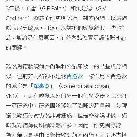
3年後，帕雷（G F Palen）和戈達德（G V
Goddard）發表的研究則認為，荊芥內酯可以讓貓
咪表皮更敏感，打滾可以讓牠們感覺舒服一些 [註
2]。無論是什麼原因，荊芥內酯確實是讓貓咪High
的關鍵。
雖然陶德發現荊芥內酯和公貓尿液中的某些成分相
似，但荊芥內酯卻不是像
費洛蒙
一樣作用。費洛蒙
的感官是「
犛鼻器
」（vomeronasal organ,
VNO），是在嗅覺以外的另一個化學受器。1985年
一篇研究中，研究團隊移除了貓咪的犛鼻器，發現
貓咪對貓薄荷仍然非常狂熱，但是移除嗅球後，貓
咪就對貓薄荷明顯冷靜許多。因此，研究團隊認
為，貓咪是藉由嗅覺接收到荊芥內酯，才引起古怪