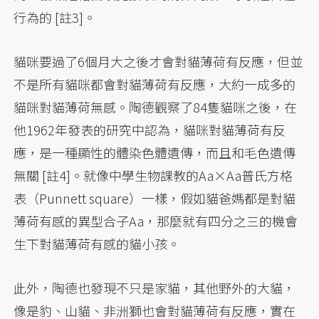
行為的 [註3]。
貓咪要過了6個月大之後才會對貓薄荷有反應，但並
不是所有貓咪都會對貓薄荷有反應，大約一成多的
貓咪對貓薄荷無感。陶德觀察了84隻貓咪之後，在
他1962年發表的研究中認為，貓咪對貓薄荷有反
應，是一種顯性的體染色體遺傳，而且和毛色遺傳
無關 [註4]。就像中學生物課教的Aa×Aa普氏方格
表（Punnett square）一樣，假如貓爸媽都是對貓
薄荷有感的異型合子Aa，那麼就有四分之三的機會
生下對貓薄荷有感的貓小孩。
此外，陶德也發現不只是家貓，其他野外的大貓，
像是豹、山貓、非洲獅也會對貓薄荷有反應，實在