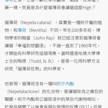
藥一樣。究竟是為什麼貓薄荷會讓貓這麼High？
貓薄荷（Nepeta cataria），其實是一種荊芥屬的植
物，和
薄荷
（Mentha）不同。早在200多年前，博
物學家約翰雷（John Ray）就已經注意到貓薄荷會
讓貓「幸福到想翻滾」，不過一直到了1960年代，
才開始有科學研究這個現象。當時還是哈佛大學博
士生的陶德（Todd, N. B.），是第一位用科學方法
研究「貓薄荷狂熱」的科學家。
他發現，貓薄荷含有一種叫
荊芥內酯
（Nepetalactone）的化合物，是讓貓咪為之瘋狂的
關鍵。荊芥內酯和公貓尿液中的某些代謝物相似，
於是母貓聞了以後會有類似發情的反應 [註1]。但是