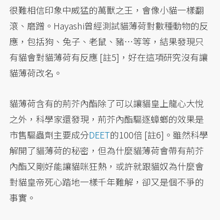
很難相信印象中威猛的萬獸之王，會像小貓一樣翻
滾、磨蹭。Hayashi曾經測試貓薄荷對數種動物的反
應，包括狗、兔子、老鼠、豬…等等，結果發現只
有貓會對貓薄荷有反應 [註5]，好在這項研究沒有讓
貓薄荷改名。
貓薄荷含有的荊芥內酯除了可以讓貓皇上龍心大悅
之外，科學家還發現，荊芥內酯驅逐蟑螂的效果是
市售驅蟲劑主要成分
DEET
的100倍 [註6]。雖然科學
解開了貓薄荷的秘密，但為什麼貓薄荷會帶有荊芥
內酯又剛好能讓貓咪狂熱，或許就跟貓奴為什麼會
對貓皇帝死心踏地一樣千年難解，卻又是個不爭的
事實。