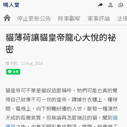
停止更新公告
時事觀察
軍事評論
法
貓薄荷讓貓皇帝龍心大悅的祕
密
陸子鈞
22 Aug, 2014
貓皇帝可不單是貓奴這麼稱呼，牠們可能也真的覺
得自己就像不可一世的皇帝，蹲據在衣櫃上、樓梯
間、電視上，向下俯瞰紛擾的人世，散發一種渾然
天成的孤傲氣質。但無論再怎麼端莊的貓，聞到
貓
薄荷
之後，也會不顧形象地翻滾、磨蹭，就像嗑了