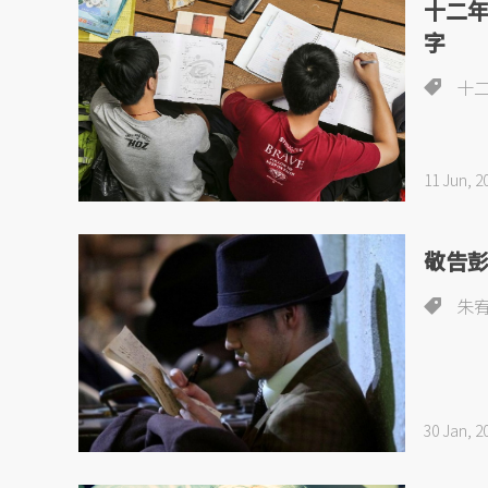
十二
字
十
11 Jun, 2
敬告
朱
30 Jan, 2