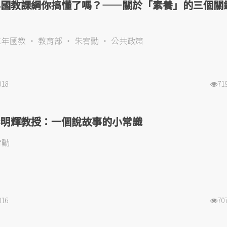
年國教課綱你搞懂了嗎？——關於「素養」的三個關
二年國教
教育部
朱宥勳
公共政策
018
71
彭明輝教授：一個說故事的小常識
宥勳
016
70