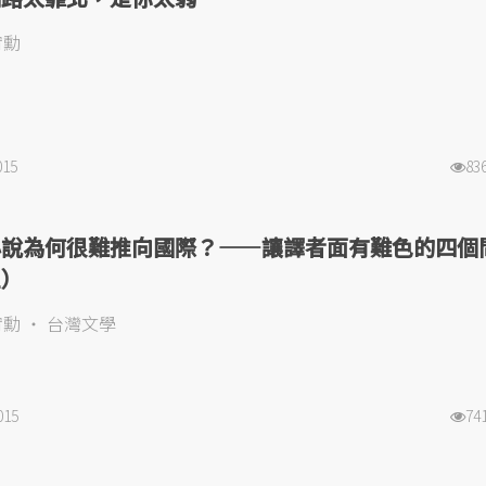
宥勳
015
83
小說為何很難推向國際？——讓譯者面有難色的四個
上）
宥勳
台灣文學
015
74