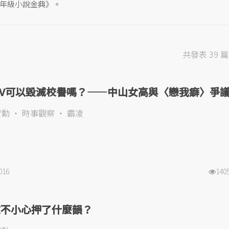
年級小說金典》。
共發表 39 
MV可以毀滅校譽嗎？——中山女高與〈戀我癖〉爭
宥勳
時事觀察
霸凌
016
140
文不小心押了什麼韻？