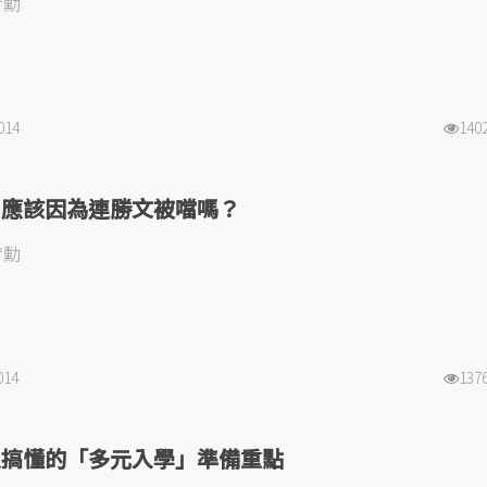
宥勳
014
140
山應該因為連勝文被噹嗎？
宥勳
014
137
沒搞懂的「多元入學」準備重點