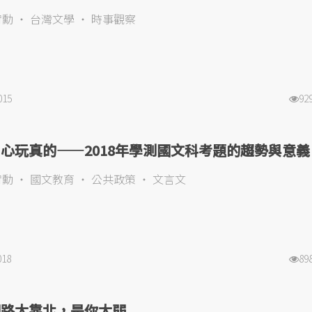
宥勳
台灣文學
時事觀察
015
92
心玩真的——2018年學測國文科考題的趨勢與意義
宥勳
國文教育
公共政策
文言文
018
89
網路太靠北，是你太弱