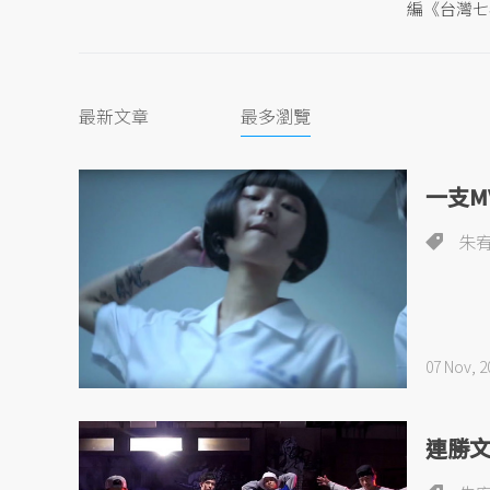
編《台灣七
最新文章
最多瀏覽
一支
朱
07 Nov, 2
連勝