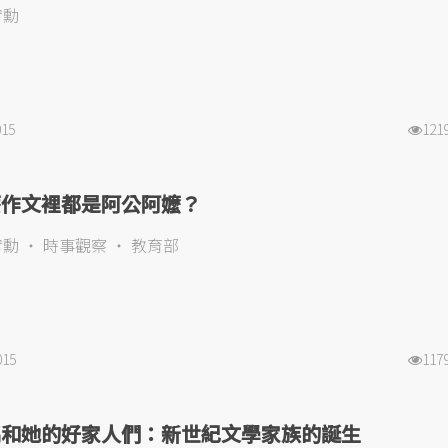
宥勳
015
121
麼作文裡都是阿公阿嬤？
宥勳
時事觀察
教育部
015
117
瑀和她的好家人們：新世紀文學家族的誕生