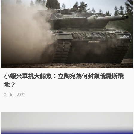
小蝦米單挑大鯨魚：立陶宛為何封鎖俄羅斯飛
地？
01 Jul, 2022