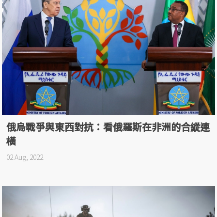
俄烏戰爭與東西對抗：看俄羅斯在非洲的合縱連
橫
02 Aug, 2022